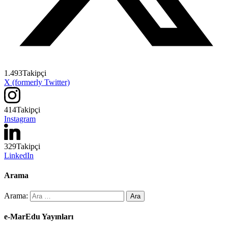
1.493
Takipçi
X (formerly Twitter)
414
Takipçi
Instagram
329
Takipçi
LinkedIn
Arama
Arama:
e-MarEdu Yayınları