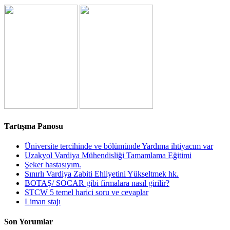
Tartışma Panosu
Üniversite tercihinde ve bölümünde Yardıma ihtiyacım var
Uzakyol Vardiya Mühendisliği Tamamlama Eğitimi
Şeker hastasıyım.
Sınırlı Vardiya Zabiti Ehliyetini Yükseltmek hk.
BOTAŞ/ SOCAR gibi firmalara nasıl girilir?
STCW 5 temel harici soru ve cevaplar
Liman stajı
Son Yorumlar