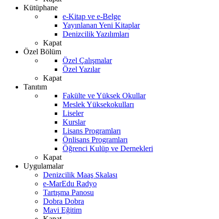
Kütüphane
e-Kitap ve e-Belge
Yayınlanan Yeni Kitaplar
Denizcilik Yazılımları
Kapat
Özel Bölüm
Özel Çalışmalar
Özel Yazılar
Kapat
Tanıtım
Fakülte ve Yüksek Okullar
Meslek Yüksekokulları
Liseler
Kurslar
Lisans Programları
Önlisans Programları
Öğrenci Kulüp ve Dernekleri
Kapat
Uygulamalar
Denizcilik Maaş Skalası
e-MarEdu Radyo
Tartışma Panosu
Dobra Dobra
Mavi Eğitim
Kapat