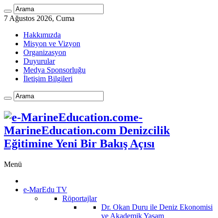
7 Ağustos 2026, Cuma
Hakkımızda
Misyon ve Vizyon
Organizasyon
Duyurular
Medya Sponsorluğu
İletişim Bilgileri
e-
MarineEducation.com Denizcilik
Eğitimine Yeni Bir Bakış Açısı
Menü
e-MarEdu TV
Röportajlar
Dr. Okan Duru ile Deniz Ekonomisi
ve Akademik Yaşam