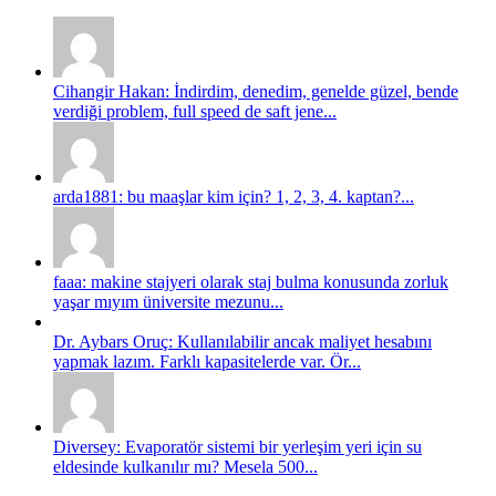
Cihangir Hakan: İndirdim, denedim, genelde güzel, bende
verdiği problem, full speed de saft jene...
arda1881: bu maaşlar kim için? 1, 2, 3, 4. kaptan?...
faaa: makine stajyeri olarak staj bulma konusunda zorluk
yaşar mıyım üniversite mezunu...
Dr. Aybars Oruç: Kullanılabilir ancak maliyet hesabını
yapmak lazım. Farklı kapasitelerde var. Ör...
Diversey: Evaporatör sistemi bir yerleşim yeri için su
eldesinde kulkanılır mı? Mesela 500...