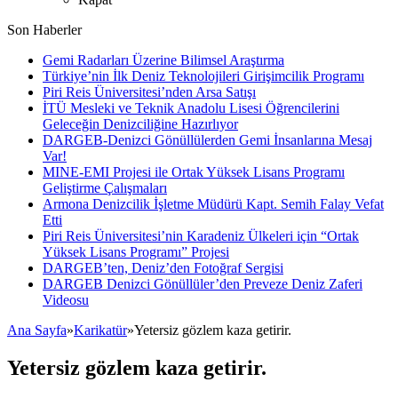
Son Haberler
Gemi Radarları Üzerine Bilimsel Araştırma
Türkiye’nin İlk Deniz Teknolojileri Girişimcilik Programı
Piri Reis Üniversitesi’nden Arsa Satışı
İTÜ Mesleki ve Teknik Anadolu Lisesi Öğrencilerini
Geleceğin Denizciliğine Hazırlıyor
DARGEB-Denizci Gönüllülerden Gemi İnsanlarına Mesaj
Var!
MINE-EMI Projesi ile Ortak Yüksek Lisans Programı
Geliştirme Çalışmaları
Armona Denizcilik İşletme Müdürü Kapt. Semih Falay Vefat
Etti
Piri Reis Üniversitesi’nin Karadeniz Ülkeleri için “Ortak
Yüksek Lisans Programı” Projesi
DARGEB’ten, Deniz’den Fotoğraf Sergisi
DARGEB Denizci Gönüllüler’den Preveze Deniz Zaferi
Videosu
Ana Sayfa
»
Karikatür
»
Yetersiz gözlem kaza getirir.
Yetersiz gözlem kaza getirir.