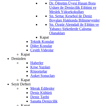
Dr. Öğretim Üyesi Hasan Bora
Usluer ile Denizcilik Eğitimi ve
Meslek Yüksekokulları
Sn. Sertaç Kesebol ile Deniz
Boyaları Hakkında Bilinmeyenler
Sn. Özgür Alemdağ ile Eğitim ve
Yabancı Şirketlerde Çalışma
Olanakları
Kapat
Teknik Konular
Diğer Konular
Çeşitli Videolar
Kapat
Denizden
Haberler
Köşe Yazıları
Röportajlar
Anket Sonuçları
Kapat
Seyir Defteri
Merak Edilenler
Deniz Kültürü
Deniz Tarihi
Sanatta Denizcilik
Kapat