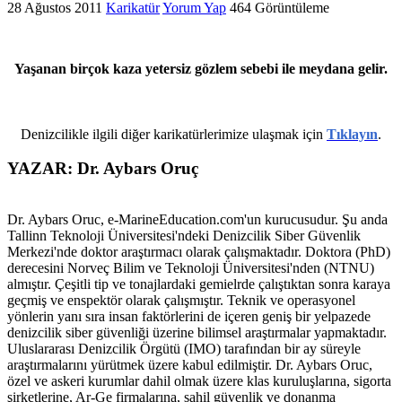
28 Ağustos 2011
Karikatür
Yorum Yap
464 Görüntüleme
Yaşanan birçok kaza yetersiz gözlem sebebi ile meydana gelir.
Denizcilikle ilgili diğer karikatürlerimize ulaşmak için
Tıklayın
.
YAZAR: Dr. Aybars Oruç
Dr. Aybars Oruc, e-MarineEducation.com'un kurucusudur. Şu anda
Tallinn Teknoloji Üniversitesi'ndeki Denizcilik Siber Güvenlik
Merkezi'nde doktor araştırmacı olarak çalışmaktadır. Doktora (PhD)
derecesini Norveç Bilim ve Teknoloji Üniversitesi'nden (NTNU)
almıştır. Çeşitli tip ve tonajlardaki gemielrde çalıştıktan sonra karaya
geçmiş ve enspektör olarak çalışmıştır. Teknik ve operasyonel
yönlerin yanı sıra insan faktörlerini de içeren geniş bir yelpazede
denizcilik siber güvenliği üzerine bilimsel araştırmalar yapmaktadır.
Uluslararası Denizcilik Örgütü (IMO) tarafından bir ay süreyle
araştırmalarını yürütmek üzere kabul edilmiştir. Dr. Aybars Oruc,
özel ve askeri kurumlar dahil olmak üzere klas kuruluşlarına, sigorta
şirketlerine, Ar-Ge firmalarına, sahil güvenlik ve donanma