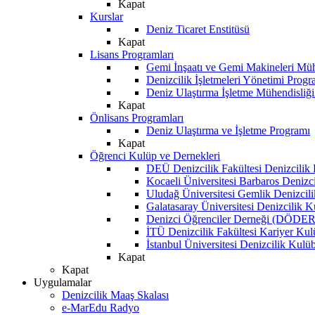
Kapat
Kurslar
Deniz Ticaret Enstitüsü
Kapat
Lisans Programları
Gemi İnşaatı ve Gemi Makineleri Müh
Denizcilik İşletmeleri Yönetimi Progr
Deniz Ulaştırma İşletme Mühendisliğ
Kapat
Önlisans Programları
Deniz Ulaştırma ve İşletme Programı
Kapat
Öğrenci Kulüp ve Dernekleri
DEÜ Denizcilik Fakültesi Denizcilik
Kocaeli Üniversitesi Barbaros Denizc
Uludağ Üniversitesi Gemlik Denizcil
Galatasaray Üniversitesi Denizcilik 
Denizci Öğrenciler Derneği (DÖDER
İTÜ Denizcilik Fakültesi Kariyer Ku
İstanbul Üniversitesi Denizcilik Kulü
Kapat
Kapat
Uygulamalar
Denizcilik Maaş Skalası
e-MarEdu Radyo