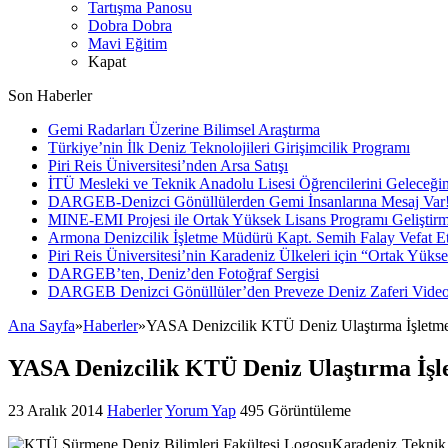
Tartışma Panosu
Dobra Dobra
Mavi Eğitim
Kapat
Son Haberler
Gemi Radarları Üzerine Bilimsel Araştırma
Türkiye’nin İlk Deniz Teknolojileri Girişimcilik Programı
Piri Reis Üniversitesi’nden Arsa Satışı
İTÜ Mesleki ve Teknik Anadolu Lisesi Öğrencilerini Geleceğin
DARGEB-Denizci Gönüllülerden Gemi İnsanlarına Mesaj Var
MINE-EMI Projesi ile Ortak Yüksek Lisans Programı Geliştirm
Armona Denizcilik İşletme Müdürü Kapt. Semih Falay Vefat Et
Piri Reis Üniversitesi’nin Karadeniz Ülkeleri için “Ortak Yüks
DARGEB’ten, Deniz’den Fotoğraf Sergisi
DARGEB Denizci Gönüllüler’den Preveze Deniz Zaferi Vide
Ana Sayfa
»
Haberler
»
YASA Denizcilik KTÜ Deniz Ulaştırma İşletme
YASA Denizcilik KTÜ Deniz Ulaştırma İşl
23 Aralık 2014
Haberler
Yorum Yap
495 Görüntüleme
Karadeniz Teknik 