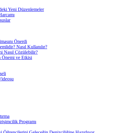
eki Yeni Düzenlemeler
 Harcamı
suslar
ılmasını Önerdi
mlidir? Nasıl Kullanılır?
mi Nasıl Çözülebilir?
ın Önemi ve Etkisi
eli
Videosu
tırma
irişimcilik Programı
 Öğrencilerini Geleceğin Denizciliğine Hazırlıyor