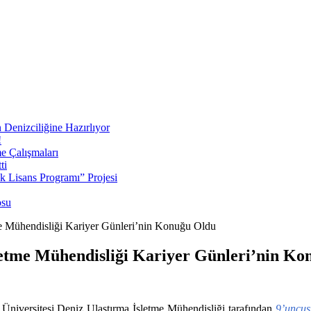
 Denizciliğine Hazırlıyor
!
e Çalışmaları
ti
ek Lisans Programı” Projesi
osu
 Mühendisliği Kariyer Günleri’nin Konuğu Oldu
etme Mühendisliği Kariyer Günleri’nin Ko
Üniversitesi Deniz Ulaştırma İşletme Mühendisliği tarafından
9’uncus