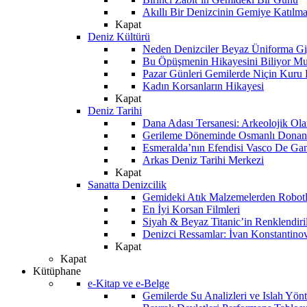
Akıllı Bir Denizcinin Gemiye Katılm
Kapat
Deniz Kültürü
Neden Denizciler Beyaz Üniforma Gi
Bu Öpüşmenin Hikayesini Biliyor M
Pazar Günleri Gemilerde Niçin Kuru 
Kadın Korsanların Hikayesi
Kapat
Deniz Tarihi
Dana Adası Tersanesi: Arkeolojik Ol
Gerileme Döneminde Osmanlı Donanma
Esmeralda’nın Efendisi Vasco De Ga
Arkas Deniz Tarihi Merkezi
Kapat
Sanatta Denizcilik
Gemideki Atık Malzemelerden Robotl
En İyi Korsan Filmleri
Siyah & Beyaz Titanic’in Renklendiri
Denizci Ressamlar: İvan Konstantino
Kapat
Kapat
Kütüphane
e-Kitap ve e-Belge
Gemilerde Su Analizleri ve Islah Yön