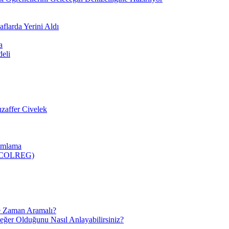
flarda Yerini Aldı
a
deli
zaffer Civelek
nımlama
 (COLREG)
e Zaman Aramalı?
Değer Olduğunu Nasıl Anlayabilirsiniz?