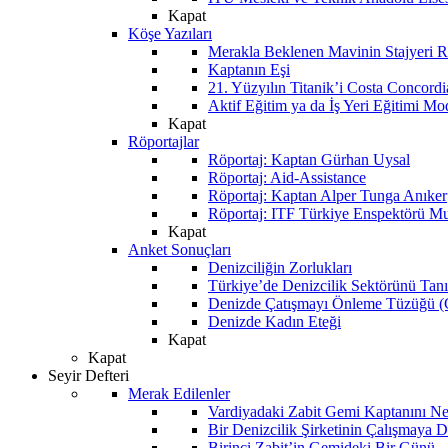
Kapat
Köşe Yazıları
Merakla Beklenen Mavinin Stajyeri Ra
Kaptanın Eşi
21. Yüzyılın Titanik’i Costa Concordi
Aktif Eğitim ya da İş Yeri Eğitimi Mo
Kapat
Röportajlar
Röportaj: Kaptan Gürhan Uysal
Röportaj: Aid-Assistance
Röportaj: Kaptan Alper Tunga Anıker
Röportaj: ITF Türkiye Enspektörü Mu
Kapat
Anket Sonuçları
Denizciliğin Zorlukları
Türkiye’de Denizcilik Sektörünü Ta
Denizde Çatışmayı Önleme Tüzüğü
Denizde Kadın Eteği
Kapat
Kapat
Seyir Defteri
Merak Edilenler
Vardiyadaki Zabit Gemi Kaptanını N
Bir Denizcilik Şirketinin Çalışmaya 
Birinci Zabit’in Gemideki Bir Günü