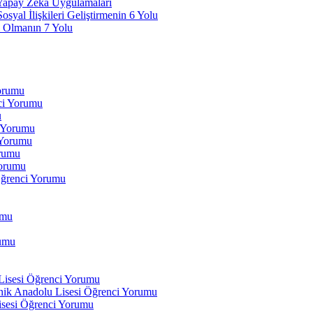
 Yapay Zeka Uygulamaları
yal İlişkileri Geliştirmenin 6 Yolu
 Olmanın 7 Yolu
Yorumu
ci Yorumu
u
i Yorumu
 Yorumu
orumu
orumu
Öğrenci Yorumu
umu
rumu
 Lisesi Öğrenci Yorumu
ik Anadolu Lisesi Öğrenci Yorumu
isesi Öğrenci Yorumu