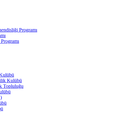
endisliği Programı
amı
i Programı
 Kulübü
ilik Kulübü
ik Topluluğu
Kulübü
)
lübü
bü