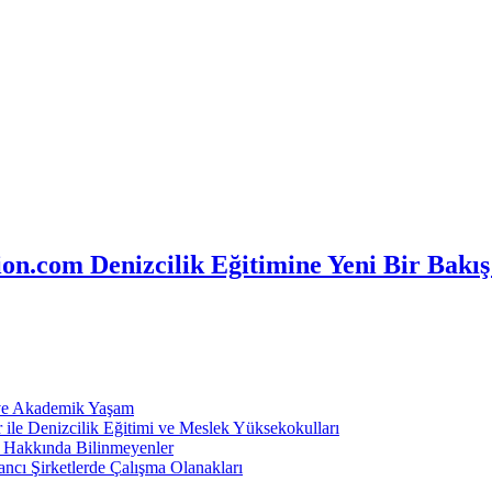
n.com Denizcilik Eğitimine Yeni Bir Bakış
 ve Akademik Yaşam
ile Denizcilik Eğitimi ve Meslek Yüksekokulları
ı Hakkında Bilinmeyenler
ncı Şirketlerde Çalışma Olanakları