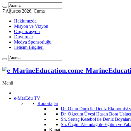
7 Ağustos 2026, Cuma
Hakkımızda
Misyon ve Vizyon
Organizasyon
Duyurular
Medya Sponsorluğu
İletişim Bilgileri
e-MarineEducatio
Menü
e-MarEdu TV
Röportajlar
Dr. Okan Duru ile Deniz Ekonomisi
Dr. Öğretim Üyesi Hasan Bora Usluer 
Sn. Sertaç Kesebol ile Deniz Boyalar
Sn. Özgür Alemdağ ile Eğitim ve Yaba
Kapat