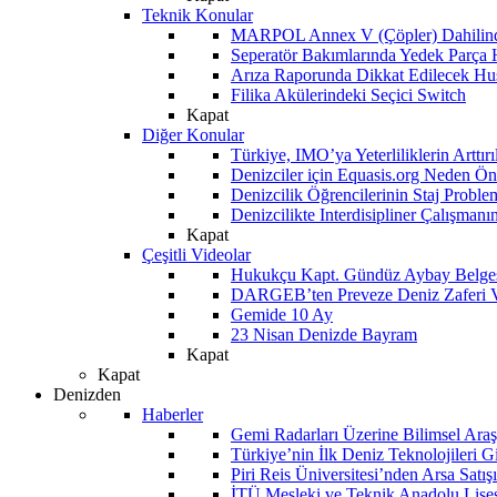
Teknik Konular
MARPOL Annex V (Çöpler) Dahilind
Seperatör Bakımlarında Yedek Parça
Arıza Raporunda Dikkat Edilecek Hu
Filika Akülerindeki Seçici Switch
Kapat
Diğer Konular
Türkiye, IMO’ya Yeterliliklerin Arttır
Denizciler için Equasis.org Neden Öne
Denizcilik Öğrencilerinin Staj Proble
Denizcilikte Interdisipliner Çalışman
Kapat
Çeşitli Videolar
Hukukçu Kapt. Gündüz Aybay Belges
DARGEB’ten Preveze Deniz Zaferi 
Gemide 10 Ay
23 Nisan Denizde Bayram
Kapat
Kapat
Denizden
Haberler
Gemi Radarları Üzerine Bilimsel Araş
Türkiye’nin İlk Deniz Teknolojileri G
Piri Reis Üniversitesi’nden Arsa Satışı
İTÜ Mesleki ve Teknik Anadolu Lisesi