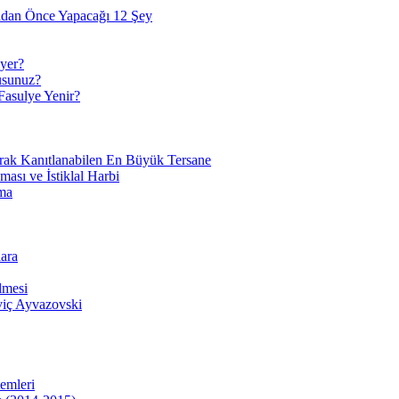
adan Önce Yapacağı 12 Şey
yer?
usunuz?
Fasulye Yenir?
arak Kanıtlanabilen En Büyük Tersane
sı ve İstiklal Harbi
ma
ara
lmesi
viç Ayvazovski
temleri