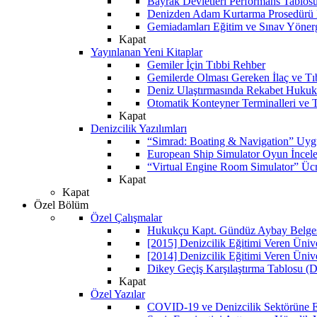
Bayrak Devletleri Performans Tablos
Denizden Adam Kurtarma Prosedürü 
Gemiadamları Eğitim ve Sınav Yöner
Kapat
Yayınlanan Yeni Kitaplar
Gemiler İçin Tıbbi Rehber
Gemilerde Olması Gereken İlaç ve Tı
Deniz Ulaştırmasında Rekabet Hukuk
Otomatik Konteyner Terminalleri ve T
Kapat
Denizcilik Yazılımları
“Simrad: Boating & Navigation” Uyg
European Ship Simulator Oyun İncel
“Virtual Engine Room Simulator” Ücr
Kapat
Kapat
Özel Bölüm
Özel Çalışmalar
Hukukçu Kapt. Gündüz Aybay Belgese
[2015] Denizcilik Eğitimi Veren Üniv
[2014] Denizcilik Eğitimi Veren Üniv
Dikey Geçiş Karşılaştırma Tablosu (D
Kapat
Özel Yazılar
COVID-19 ve Denizcilik Sektörüne Et