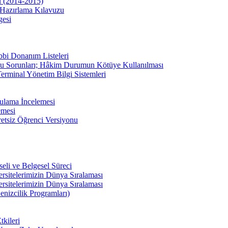
u (2014-2015)
Hazırlama Kılavuzu
gesi
bbi Donanım Listeleri
u Sorunları; Hâkim Durumun Kötüye Kullanılması
erminal Yönetim Bilgi Sistemleri
ulama İncelemesi
emesi
etsiz Öğrenci Versiyonu
li ve Belgesel Süreci
ersitelerimizin Dünya Sıralaması
ersitelerimizin Dünya Sıralaması
enizcilik Programları)
kileri