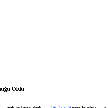
nuğu Oldu
u
düzenlenen kariyer günlerinin
2 Aralık 2014
günü düzenlenen öğle