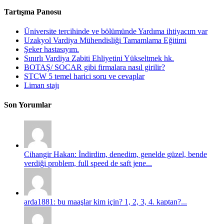
Tartışma Panosu
Üniversite tercihinde ve bölümünde Yardıma ihtiyacım var
Uzakyol Vardiya Mühendisliği Tamamlama Eğitimi
Şeker hastasıyım.
Sınırlı Vardiya Zabiti Ehliyetini Yükseltmek hk.
BOTAŞ/ SOCAR gibi firmalara nasıl girilir?
STCW 5 temel harici soru ve cevaplar
Liman stajı
Son Yorumlar
Cihangir Hakan: İndirdim, denedim, genelde güzel, bende
verdiği problem, full speed de saft jene...
arda1881: bu maaşlar kim için? 1, 2, 3, 4. kaptan?...