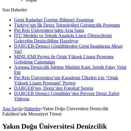
Son Haberler
Gemi Radarları Üzerine Bilimsel Araştırma
Türkiye’nin İlk Deniz Teknolojileri Girişimcilik Programı
Piri Reis Üniversitesi’nden Arsa Satışı
İTÜ Mesleki ve Teknik Anadolu Lisesi Öğrencilerini
Geleceğin Denizciliğine Hazırlıyor
DARGEB-Denizci Gönüllülerden Gemi İnsanlarına Mesaj
Var!
MINE-EMI Projesi ile Ortak Yüksek Lisans Programı
Geliştirme Çalışmaları
Armona Denizcilik İşletme Müdürü Kapt. Semih Falay Vefat
Etti
Piri Reis Üniversitesi’nin Karadeniz Ülkeleri için “Ortak
Yüksek Lisans Programı” Projesi
DARGEB’ten, Deniz’den Fotoğraf Sergisi
DARGEB Denizci Gönüllüler’den Preveze Deniz Zaferi
Videosu
Ana Sayfa
»
Haberler
»
Yakın Doğu Üniversitesi Denizcilik
Fakültesi’nde Mezuniyet Töreni
Yakın Doğu Üniversitesi Denizcilik