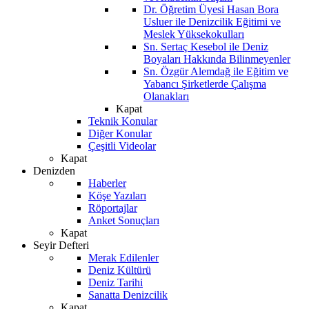
Dr. Öğretim Üyesi Hasan Bora
Usluer ile Denizcilik Eğitimi ve
Meslek Yüksekokulları
Sn. Sertaç Kesebol ile Deniz
Boyaları Hakkında Bilinmeyenler
Sn. Özgür Alemdağ ile Eğitim ve
Yabancı Şirketlerde Çalışma
Olanakları
Kapat
Teknik Konular
Diğer Konular
Çeşitli Videolar
Kapat
Denizden
Haberler
Köşe Yazıları
Röportajlar
Anket Sonuçları
Kapat
Seyir Defteri
Merak Edilenler
Deniz Kültürü
Deniz Tarihi
Sanatta Denizcilik
Kapat