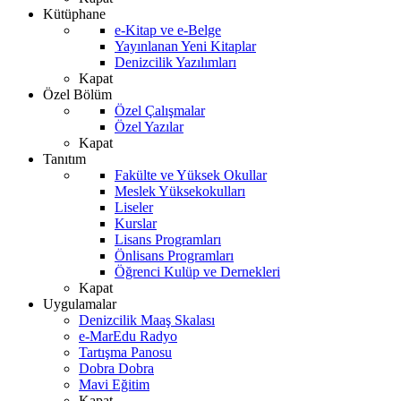
Kütüphane
e-Kitap ve e-Belge
Yayınlanan Yeni Kitaplar
Denizcilik Yazılımları
Kapat
Özel Bölüm
Özel Çalışmalar
Özel Yazılar
Kapat
Tanıtım
Fakülte ve Yüksek Okullar
Meslek Yüksekokulları
Liseler
Kurslar
Lisans Programları
Önlisans Programları
Öğrenci Kulüp ve Dernekleri
Kapat
Uygulamalar
Denizcilik Maaş Skalası
e-MarEdu Radyo
Tartışma Panosu
Dobra Dobra
Mavi Eğitim
Kapat