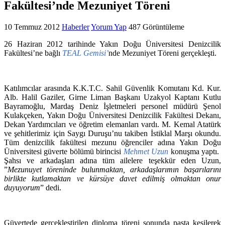
Fakültesi’nde Mezuniyet Töreni
10 Temmuz 2012
Haberler
Yorum Yap
487 Görüntüleme
26 Haziran 2012 tarihinde Yakın Doğu Üniversitesi Denizcilik
Fakültesi’ne bağlı
TEAL Gemisi’
nde Mezuniyet Töreni gerçekleşti.
Katılımcılar arasında K.K.T.C. Sahil Güvenlik Komutanı Kd. Kur.
Alb. Halil Gaziler, Girne Liman Başkanı Uzakyol Kaptanı Kutlu
Bayramoğlu, Mardaş Deniz İşletmeleri personel müdürü Şenol
Kulakçeken, Yakın Doğu Üniversitesi Denizcilik Fakültesi Dekanı,
Dekan Yardımcıları ve öğretim elemanları vardı. M. Kemal Atatürk
ve şehitlerimiz için Saygı Duruşu’nu takiben İstiklal Marşı okundu.
Tüm denizcilik fakültesi mezunu öğrenciler adına Yakın Doğu
Üniversitesi güverte bölümü birincisi
Mehmet Uzun
konuşma yaptı.
Şahsı ve arkadaşları adına tüm ailelere teşekkür eden Uzun,
”
Mezunuyet töreninde bulunmaktan, arkadaşlarımın başarılarını
birlikte kutlamaktan ve kürsüye davet edilmiş olmaktan onur
duyuyorum
” dedi.
Güvertede gerçekleştirilen diploma töreni sonunda pasta kesilerek