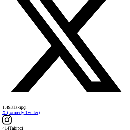
1.493
Takipçi
X (formerly Twitter)
414
Takipçi