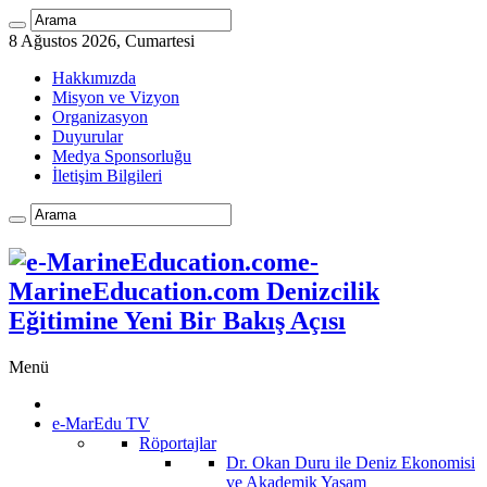
8 Ağustos 2026, Cumartesi
Hakkımızda
Misyon ve Vizyon
Organizasyon
Duyurular
Medya Sponsorluğu
İletişim Bilgileri
e-
MarineEducation.com Denizcilik
Eğitimine Yeni Bir Bakış Açısı
Menü
e-MarEdu TV
Röportajlar
Dr. Okan Duru ile Deniz Ekonomisi
ve Akademik Yaşam