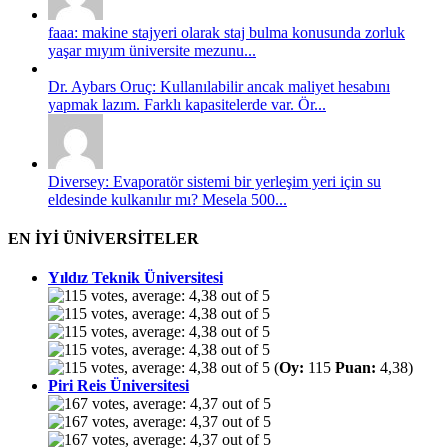
faaa: makine stajyeri olarak staj bulma konusunda zorluk
yaşar mıyım üniversite mezunu...
Dr. Aybars Oruç: Kullanılabilir ancak maliyet hesabını
yapmak lazım. Farklı kapasitelerde var. Ör...
Diversey: Evaporatör sistemi bir yerleşim yeri için su
eldesinde kulkanılır mı? Mesela 500...
EN İYİ ÜNİVERSİTELER
Yıldız Teknik Üniversitesi
(
Oy:
115
Puan:
4,38)
Piri Reis Üniversitesi