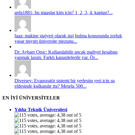
arda1881: bu maaşlar kim için? 1, 2, 3, 4. kaptan?...
faaa: makine stajyeri olarak staj bulma konusunda zorluk
yaşar mıyım üniversite mezunu...
Dr. Aybars Oruç: Kullanılabilir ancak maliyet hesabını
yapmak lazım. Farklı kapasitelerde var. Ör...
Diversey: Evaporatör sistemi bir yerleşim yeri için su
eldesinde kulkanılır mı? Mesela 500...
EN İYİ ÜNİVERSİTELER
Yıldız Teknik Üniversitesi