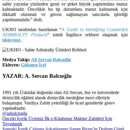
sahte yayınlar yüzünden gemi ve şirket büyük yaptırımlara maruz
kalmaktadır. Öncelikle bu tip durumlara maruz kalmamak için
dikkatli olunmalı ve güven sağlamayan satıcılarla işbirliği
yapılmamalıdır.” dedi.
UKHO tarafından hazırlanan “
A Guide to Identifying Counterfeit
ADMIRALTY Products
” isimli İngilizce rehbere ulaşmak için
tıklayınız
.
Medya Takip:
Ali Sercan Balcıoğlu
Ekleyen:
Gökmen İçel
YAZAR: A. Sercan Balcıoğlu
1991 yılı Üsküdar doğumlu olan Ali Sercan, lise ve üniversitede
denizcilik eğitimi alarak denizcilik mesleğine mavi elleriyle
bulaşmıştır. Vardiya Zabiti yeterliliği ile ticari gemilerde görev
yapmaktadır.
@asbalcioglu
Önceki İçerik
Ücretsiz İlk e-Kitabımız Makine Zabitleri İçin
Yayınlandı
Sonraki İçerik
Çalışma Arkadaşımız Samet Biçen’in Doğum Günü