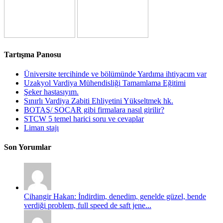
Tartışma Panosu
Üniversite tercihinde ve bölümünde Yardıma ihtiyacım var
Uzakyol Vardiya Mühendisliği Tamamlama Eğitimi
Şeker hastasıyım.
Sınırlı Vardiya Zabiti Ehliyetini Yükseltmek hk.
BOTAŞ/ SOCAR gibi firmalara nasıl girilir?
STCW 5 temel harici soru ve cevaplar
Liman stajı
Son Yorumlar
Cihangir Hakan: İndirdim, denedim, genelde güzel, bende
verdiği problem, full speed de saft jene...