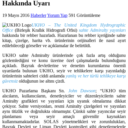
Hakkında Uyarı
19 Mayıs 2016
Haberler
Yorum Yap
591 Görüntüleme
UKHO – The United Kingdom Hydrographic
Office
(Birleşik Krallık Hidrografi Ofisi)
sahte Admiralty yayınları
hakkında bir rehber hazırladı. Hazırlanan bu rehber içeriğinde sahte
kitap, çizelge, harita vb. ürünlerinin orijinalleri ile nasıl ayırt
edilebileceği görseller ve açıklamalar ile belirtildi.
UKHO sahte Admiralty ürünlerinde çok fazla artış olduğunu
gözlemlediğini ve konu üzerine özel çalışmalarda bulunduğunu
açıkladı. Bayrak devletlerine ve denetim kurumlarına önemli
uyarılarda bulunan UKHO, seyir ve tehlikelere karşı yayınladığı
ürünlerinin sahteleri ciddi anlamda
yanlış ve her türlü tehlikeye karşı
güvensiz
olduğunun ise altını çizdi.
UKHO Pazarlama Başkanı Sn.
John Dawson
; “UKHO tüm
alıcıların, kullanıcıların, denetleyiciler ve düzenleyicilerin sahte
Amiralty grafikleri ve yayınları için uyanık olmalarına dikkat
çekiyor. Sahte versiyonları, resmi Amiralty çizelgeleri ve yayınları
aynı titizlik ve doğrulukta olmamıştır. Çünkü sahte yayıncılar seyir
planlaması veya seyir amaçlı güvenilir kaynakları
kullanmamaktadırlar. SOLAS yönetmelikleri ve zorunlulukları,
Bayrak Devleti ve Liman Devleti kontrolleri gibi denetlemelerde