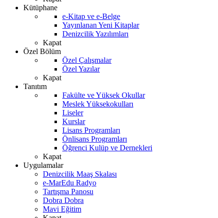
Kütüphane
e-Kitap ve e-Belge
Yayınlanan Yeni Kitaplar
Denizcilik Yazılımları
Kapat
Özel Bölüm
Özel Çalışmalar
Özel Yazılar
Kapat
Tanıtım
Fakülte ve Yüksek Okullar
Meslek Yüksekokulları
Liseler
Kurslar
Lisans Programları
Önlisans Programları
Öğrenci Kulüp ve Dernekleri
Kapat
Uygulamalar
Denizcilik Maaş Skalası
e-MarEdu Radyo
Tartışma Panosu
Dobra Dobra
Mavi Eğitim
Kapat