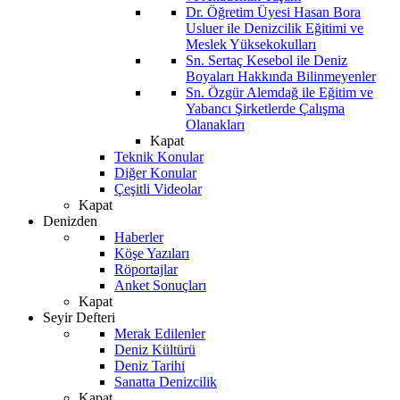
Dr. Öğretim Üyesi Hasan Bora
Usluer ile Denizcilik Eğitimi ve
Meslek Yüksekokulları
Sn. Sertaç Kesebol ile Deniz
Boyaları Hakkında Bilinmeyenler
Sn. Özgür Alemdağ ile Eğitim ve
Yabancı Şirketlerde Çalışma
Olanakları
Kapat
Teknik Konular
Diğer Konular
Çeşitli Videolar
Kapat
Denizden
Haberler
Köşe Yazıları
Röportajlar
Anket Sonuçları
Kapat
Seyir Defteri
Merak Edilenler
Deniz Kültürü
Deniz Tarihi
Sanatta Denizcilik
Kapat