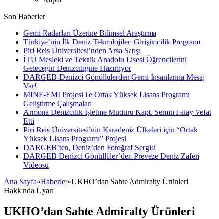
Son Haberler
Gemi Radarları Üzerine Bilimsel Araştırma
Türkiye’nin İlk Deniz Teknolojileri Girişimcilik Programı
Piri Reis Üniversitesi’nden Arsa Satışı
İTÜ Mesleki ve Teknik Anadolu Lisesi Öğrencilerini
Geleceğin Denizciliğine Hazırlıyor
DARGEB-Denizci Gönüllülerden Gemi İnsanlarına Mesaj
Var!
MINE-EMI Projesi ile Ortak Yüksek Lisans Programı
Geliştirme Çalışmaları
Armona Denizcilik İşletme Müdürü Kapt. Semih Falay Vefat
Etti
Piri Reis Üniversitesi’nin Karadeniz Ülkeleri için “Ortak
Yüksek Lisans Programı” Projesi
DARGEB’ten, Deniz’den Fotoğraf Sergisi
DARGEB Denizci Gönüllüler’den Preveze Deniz Zaferi
Videosu
Ana Sayfa
»
Haberler
»
UKHO’dan Sahte Admiralty Ürünleri
Hakkında Uyarı
UKHO’dan Sahte Admiralty Ürünleri