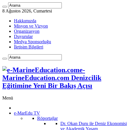
8 Ağustos 2026, Cumartesi
Hakkımızda
Misyon ve Vizyon
Organizasyon
Duyurular
Medya Sponsorluğu
İletişim Bilgileri
e-
MarineEducation.com Denizcilik
Eğitimine Yeni Bir Bakış Açısı
Menü
e-MarEdu TV
Röportajlar
Dr. Okan Duru ile Deniz Ekonomisi
ve Akademik Yaşam