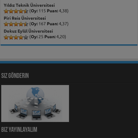
Yıldız Teknik Üniversitesi
(
Oy:
115
Puan:
4,38)
Piri Reis Üniversitesi
(
Oy:
167
Puan:
4,37)
Dokuz Eylül Üniversitesi
(
Oy:
25
Puan:
4,20)
Siz Gönderin
Biz Yayınlayalım