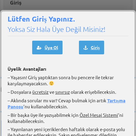
Giriş
Lütfen Giriş Yapınız.
Yoksa Siz Hala Üye Değil Misiniz!
Üye Ol
Giriş
Beni hatırla
|
Unuttum!
Kayıt Ol
Üyelik Avantajları
– Yaşasın! Giriş yaptıktan sonra bu pencere ile tekrar
karşılaşmayacaksın.
Üye & Takipçilerimiz
– Dosyalara
ücretsiz
ve
sınırsız
olarak erişebileceksin.
Sitemize üye olan
36,453
denizci ile birlikteyiz. Ayrıca sosyal
– Aklında sorular mı var? Cevap bulmak için artık
Tartışma
medya kanallarında da sizlerleyiz.
Panosu
‘nu kullanabileceksin.
– Bir başka üye ile yazışabilmek için
Özel Mesaj Sistemi
‘ni
kullanabileceksin.
– Yayınlanan yeni içeriklerden haftalık olarak e-posta yolu
ile haberdar edileceksin. Sakın endişelenme; dilediğin