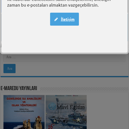
3.734
1.493
zaman bu e-postaları almaktan vazgeçebilirsin.
ÜYE
TAKIPÇI
İletişim
414
329
TAKIPÇI
TAKIPÇI
Arama
e-MarEdu Yayınları