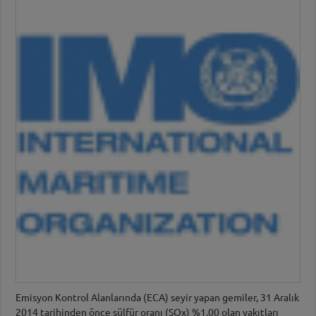
Emisyon Kontrol Alanlarında (ECA) seyir yapan gemiler, 31 Aralık
2014 tarihinden önce sülfür oranı (SOx) %1.00 olan yakıtları