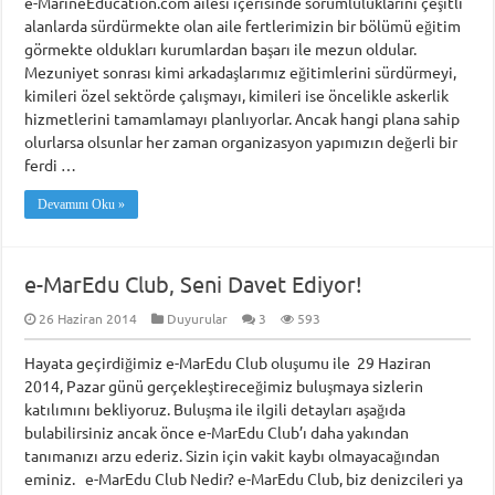
e-MarineEducation.com ailesi içerisinde sorumluluklarını çeşitli
alanlarda sürdürmekte olan aile fertlerimizin bir bölümü eğitim
görmekte oldukları kurumlardan başarı ile mezun oldular.
Mezuniyet sonrası kimi arkadaşlarımız eğitimlerini sürdürmeyi,
kimileri özel sektörde çalışmayı, kimileri ise öncelikle askerlik
hizmetlerini tamamlamayı planlıyorlar. Ancak hangi plana sahip
olurlarsa olsunlar her zaman organizasyon yapımızın değerli bir
ferdi …
Devamını Oku »
e-MarEdu Club, Seni Davet Ediyor!
26 Haziran 2014
Duyurular
3
593
Hayata geçirdiğimiz e-MarEdu Club oluşumu ile 29 Haziran
2014, Pazar günü gerçekleştireceğimiz buluşmaya sizlerin
katılımını bekliyoruz. Buluşma ile ilgili detayları aşağıda
bulabilirsiniz ancak önce e-MarEdu Club’ı daha yakından
tanımanızı arzu ederiz. Sizin için vakit kaybı olmayacağından
eminiz. e-MarEdu Club Nedir? e-MarEdu Club, biz denizcileri ya