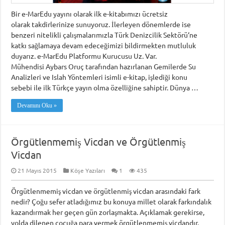
Bir e-MarEdu yayını olarak ilk e-kitabımızı ücretsiz
olarak takdirlerinize sunuyoruz. İlerleyen dönemlerde ise
benzeri nitelikli çalışmalarımızla Türk Denizcilik Sektörü‘ne
katkı sağlamaya devam edeceğimizi bildirmekten mutluluk
duyarız. e-MarEdu Platformu Kurucusu Uz. Var.
Mühendisi Aybars Oruç tarafından hazırlanan Gemilerde Su
Analizleri ve Islah Yöntemleri isimli e-kitap, işlediği konu
sebebi ile ilk Türkçe yayın olma özelliğine sahiptir. Dünya …
Devamını Oku »
Örgütlenmemiş Vicdan ve Örgütlenmiş
Vicdan
21 Mayıs 2015
Köşe Yazıları
1
435
Örgütlenmemiş vicdan ve örgütlenmiş vicdan arasındaki fark
nedir? Çoğu sefer atladığımız bu konuya millet olarak farkındalık
kazandırmak her geçen gün zorlaşmakta. Açıklamak gerekirse,
yolda dilenen çocuğa para vermek örgütlenmemiş vicdandır.