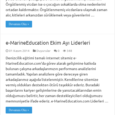
Örgütlenmiş vicdan ise o çocuğun sokaklarda olma nedenlerini
ortadan kaldırmaktır. Örgütlenmemiş vicdanlara ulaşmak zaman
alır, kitleleri arkanızdan sürüklemek veya güvenlerini …
Devamını Oku »
e-MarineEducation Ekim Ayı Liderleri
01 Kasım 2014
Duyurular
0
348
Denizcilik eğitimi temalı internet sitemiz e-
MarineEducation.com‘da görev alarak gelişimine katkıda
bulunan çalışma arkadaşlarımızın performans analizlerini
tamamladık. Yapılan analizlere göre dereceye giren
arkadaşlarımız aşağıda listelenmiştir. Kendilerine sitemize
vermiş oldukları destekten ötürü teşekkür ederiz. Buradaki
başarılarını kariyer gelişimlerine de yansıtacaklarından emin
olduğumuzu belirtir, her zaman destekleyicileri olduğumuzu
memnuniyetle ifade ederiz. e-MarineEducation.com Liderleri …
Devamını Oku »