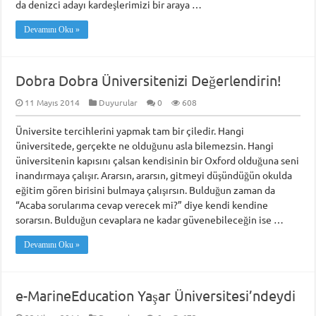
da denizci adayı kardeşlerimizi bir araya …
Devamını Oku »
Dobra Dobra Üniversitenizi Değerlendirin!
11 Mayıs 2014
Duyurular
0
608
Üniversite tercihlerini yapmak tam bir çiledir. Hangi
üniversitede, gerçekte ne olduğunu asla bilemezsin. Hangi
üniversitenin kapısını çalsan kendisinin bir Oxford olduğuna seni
inandırmaya çalışır. Ararsın, ararsın, gitmeyi düşündüğün okulda
eğitim gören birisini bulmaya çalışırsın. Bulduğun zaman da
“Acaba sorularıma cevap verecek mi?” diye kendi kendine
sorarsın. Bulduğun cevaplara ne kadar güvenebileceğin ise …
Devamını Oku »
e-MarineEducation Yaşar Üniversitesi’ndeydi