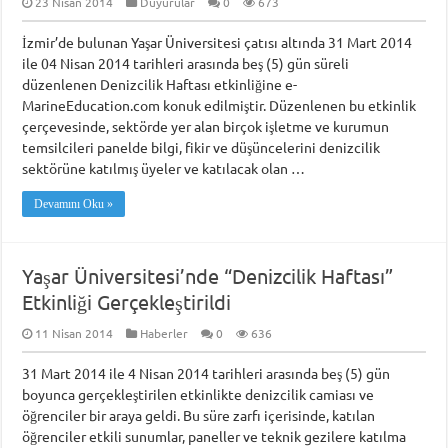
23 Nisan 2014
Duyurular
0
673
İzmir’de bulunan Yaşar Üniversitesi çatısı altında 31 Mart 2014
ile 04 Nisan 2014 tarihleri arasında beş (5) gün süreli
düzenlenen Denizcilik Haftası etkinliğine e-
MarineEducation.com konuk edilmiştir. Düzenlenen bu etkinlik
çerçevesinde, sektörde yer alan birçok işletme ve kurumun
temsilcileri panelde bilgi, fikir ve düşüncelerini denizcilik
sektörüne katılmış üyeler ve katılacak olan …
Devamını Oku »
Yaşar Üniversitesi’nde “Denizcilik Haftası”
Etkinliği Gerçekleştirildi
11 Nisan 2014
Haberler
0
636
31 Mart 2014 ile 4 Nisan 2014 tarihleri arasında beş (5) gün
boyunca gerçekleştirilen etkinlikte denizcilik camiası ve
öğrenciler bir araya geldi. Bu süre zarfı içerisinde, katılan
öğrenciler etkili sunumlar, paneller ve teknik gezilere katılma