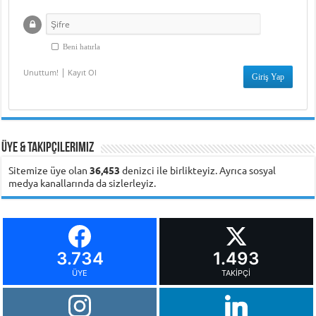
Beni hatırla
|
Unuttum!
Kayıt Ol
Üye & Takipçilerimiz
Sitemize üye olan
36,453
denizci ile birlikteyiz. Ayrıca sosyal
medya kanallarında da sizlerleyiz.
3.734
1.493
ÜYE
TAKIPÇI