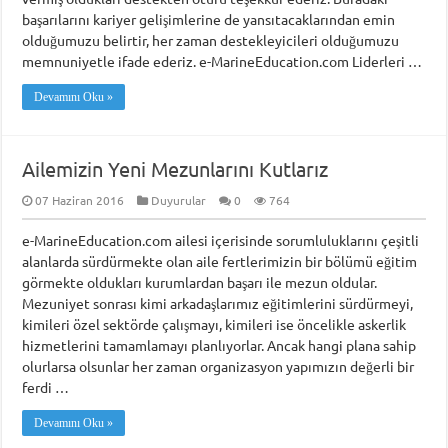
başarılarını kariyer gelişimlerine de yansıtacaklarından emin
olduğumuzu belirtir, her zaman destekleyicileri olduğumuzu
memnuniyetle ifade ederiz. e-MarineEducation.com Liderleri …
Devamını Oku »
Ailemizin Yeni Mezunlarını Kutlarız
07 Haziran 2016
Duyurular
0
764
e-MarineEducation.com ailesi içerisinde sorumluluklarını çeşitli
alanlarda sürdürmekte olan aile fertlerimizin bir bölümü eğitim
görmekte oldukları kurumlardan başarı ile mezun oldular.
Mezuniyet sonrası kimi arkadaşlarımız eğitimlerini sürdürmeyi,
kimileri özel sektörde çalışmayı, kimileri ise öncelikle askerlik
hizmetlerini tamamlamayı planlıyorlar. Ancak hangi plana sahip
olurlarsa olsunlar her zaman organizasyon yapımızın değerli bir
ferdi …
Devamını Oku »