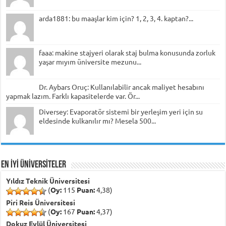
arda1881: bu maaşlar kim için? 1, 2, 3, 4. kaptan?...
faaa: makine stajyeri olarak staj bulma konusunda zorluk
yaşar mıyım üniversite mezunu...
Dr. Aybars Oruç: Kullanılabilir ancak maliyet hesabını
yapmak lazım. Farklı kapasitelerde var. Ör...
Diversey: Evaporatör sistemi bir yerleşim yeri için su
eldesinde kulkanılır mı? Mesela 500...
EN İYİ ÜNİVERSİTELER
Yıldız Teknik Üniversitesi
(
Oy:
115
Puan:
4,38)
Piri Reis Üniversitesi
(
Oy:
167
Puan:
4,37)
Dokuz Eylül Üniversitesi