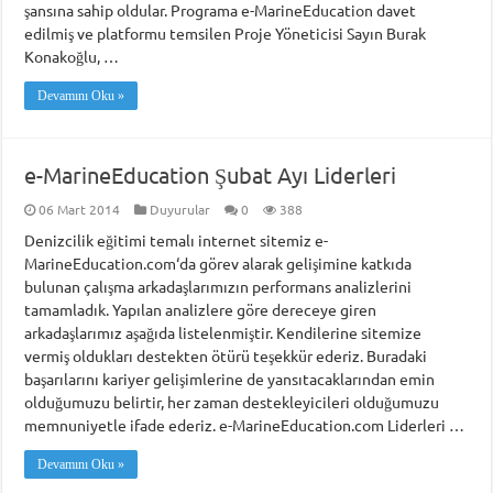
şansına sahip oldular. Programa e-MarineEducation davet
edilmiş ve platformu temsilen Proje Yöneticisi Sayın Burak
Konakoğlu, …
Devamını Oku »
e-MarineEducation Şubat Ayı Liderleri
06 Mart 2014
Duyurular
0
388
Denizcilik eğitimi temalı internet sitemiz e-
MarineEducation.com‘da görev alarak gelişimine katkıda
bulunan çalışma arkadaşlarımızın performans analizlerini
tamamladık. Yapılan analizlere göre dereceye giren
arkadaşlarımız aşağıda listelenmiştir. Kendilerine sitemize
vermiş oldukları destekten ötürü teşekkür ederiz. Buradaki
başarılarını kariyer gelişimlerine de yansıtacaklarından emin
olduğumuzu belirtir, her zaman destekleyicileri olduğumuzu
memnuniyetle ifade ederiz. e-MarineEducation.com Liderleri …
Devamını Oku »