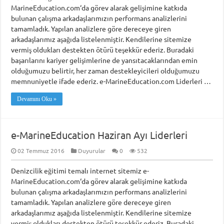
MarineEducation.com‘da görev alarak gelişimine katkıda
bulunan çalışma arkadaşlarımızın performans analizlerini
tamamladık. Yapılan analizlere göre dereceye giren
arkadaşlarımız aşağıda listelenmiştir. Kendilerine sitemize
vermiş oldukları destekten ötürü teşekkür ederiz. Buradaki
başarılarını kariyer gelişimlerine de yansıtacaklarından emin
olduğumuzu belirtir, her zaman destekleyicileri olduğumuzu
memnuniyetle ifade ederiz. e-MarineEducation.com Liderleri …
Devamını Oku »
e-MarineEducation Haziran Ayı Liderleri
02 Temmuz 2016
Duyurular
0
532
Denizcilik eğitimi temalı internet sitemiz e-
MarineEducation.com‘da görev alarak gelişimine katkıda
bulunan çalışma arkadaşlarımızın performans analizlerini
tamamladık. Yapılan analizlere göre dereceye giren
arkadaşlarımız aşağıda listelenmiştir. Kendilerine sitemize
vermiş oldukları destekten ötürü teşekkür ederiz. Buradaki