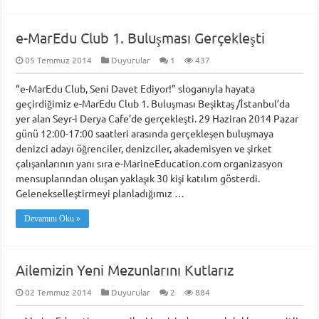
e-MarEdu Club 1. Buluşması Gerçekleşti
05 Temmuz 2014
Duyurular
1
437
“e-MarEdu Club, Seni Davet Ediyor!” sloganıyla hayata
geçirdiğimiz e-MarEdu Club 1. Buluşması Beşiktaş /İstanbul’da
yer alan Seyr-i Derya Cafe’de gerçekleşti. 29 Haziran 2014 Pazar
günü 12:00-17:00 saatleri arasında gerçekleşen buluşmaya
denizci adayı öğrenciler, denizciler, akademisyen ve şirket
çalışanlarının yanı sıra e-MarineEducation.com organizasyon
mensuplarından oluşan yaklaşık 30 kişi katılım gösterdi.
Gelenekselleştirmeyi planladığımız …
Devamını Oku »
Ailemizin Yeni Mezunlarını Kutlarız
02 Temmuz 2014
Duyurular
2
884