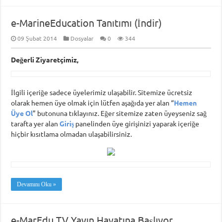
e-MarineEducation Tanıtımı (İndir)
09 Şubat 2014
Dosyalar
0
344
Değerli Ziyaretçimiz,
İlgili içeriğe sadece üyelerimiz ulaşabilir. Sitemize ücretsiz
olarak hemen üye olmak için lütfen aşağıda yer alan “
Hemen
Üye Ol
” butonuna tıklayınız. Eğer sitemize zaten üyeyseniz sağ
tarafta yer alan
Giriş
panelinden üye girişinizi yaparak içeriğe
hiçbir kısıtlama olmadan ulaşabilirsiniz.
Devamını Oku »
e-MarEdu TV Yayın Hayatına Başlıyor