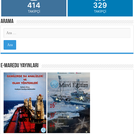
414
329
TAKIPÇI
TAKIPÇI
Arama
e-MarEdu Yayınları