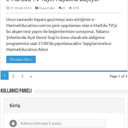
31 Ocak 2014
Duyurular
0
479
Uzun zamandır hayata geçirmeyi arzu ettiğimiz e-
MarineEducation.com’un yeni uygulaması olan e-MarEdu TV‘yi
bu akşam test yayını ile beğenilerinize sunuyoruz. Yabancı
Şirketlerde Açık Deniz Stajı‘nı konu olarak ele aldığımız
programımız saat 21:00‘da yayınlanacaktır. Saygılarımızla e-
MarineEducation Ailesi
Devamını Oku »
1
2
3
»
Page 1 of 3
Kullanıcı Paneli
Giriş