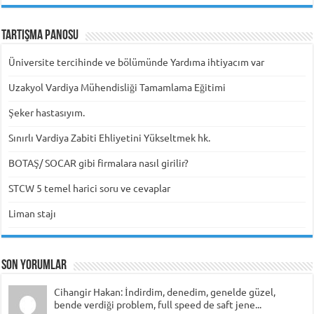
Tartışma Panosu
Üniversite tercihinde ve bölümünde Yardıma ihtiyacım var
Uzakyol Vardiya Mühendisliği Tamamlama Eğitimi
Şeker hastasıyım.
Sınırlı Vardiya Zabiti Ehliyetini Yükseltmek hk.
BOTAŞ/ SOCAR gibi firmalara nasıl girilir?
STCW 5 temel harici soru ve cevaplar
Liman stajı
Son Yorumlar
Cihangir Hakan: İndirdim, denedim, genelde güzel,
bende verdiği problem, full speed de saft jene...