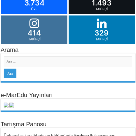
3.734
1.493
ÜYE
TAKIPÇI
414
329
TAKIPÇI
TAKIPÇI
Arama
e-MarEdu Yayınları
Tartışma Panosu
Üniversite tercihinde ve bölümünde Yardıma ihtiyacım var