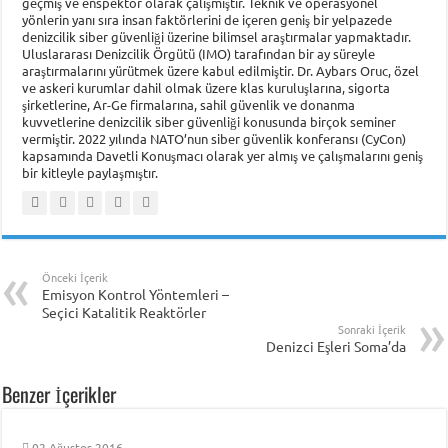
geçmiş ve enspektör olarak çalışmıştır. Teknik ve operasyonel
yönlerin yanı sıra insan faktörlerini de içeren geniş bir yelpazede
denizcilik siber güvenliği üzerine bilimsel araştırmalar yapmaktadır.
Uluslararası Denizcilik Örgütü (IMO) tarafından bir ay süreyle
araştırmalarını yürütmek üzere kabul edilmiştir. Dr. Aybars Oruc, özel
ve askeri kurumlar dahil olmak üzere klas kuruluşlarına, sigorta
şirketlerine, Ar-Ge firmalarına, sahil güvenlik ve donanma
kuvvetlerine denizcilik siber güvenliği konusunda birçok seminer
vermiştir. 2022 yılında NATO’nun siber güvenlik konferansı (CyCon)
kapsamında Davetli Konuşmacı olarak yer almış ve çalışmalarını geniş
bir kitleyle paylaşmıştır.
Önceki İçerik
Emisyon Kontrol Yöntemleri –
Seçici Katalitik Reaktörler
Sonraki İçerik
Denizci Eşleri Soma’da
Benzer İçerikler
02 Ağustos 2016