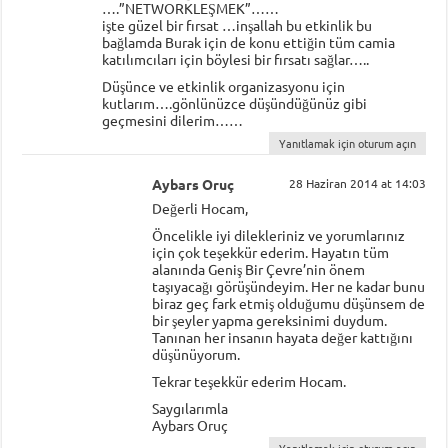
….”NETWORKLEŞMEK”……
işte güzel bir fırsat …inşallah bu etkinlik bu
bağlamda Burak için de konu ettiğin tüm camia
katılımcıları için böylesi bir fırsatı sağlar…..
Düşünce ve etkinlik organizasyonu için
kutlarım….gönlünüzce düşündüğünüz gibi
geçmesini dilerim……
Yanıtlamak için oturum açın
Aybars Oruç
28 Haziran 2014 at 14:03
Değerli Hocam,
Öncelikle iyi dilekleriniz ve yorumlarınız
için çok teşekkür ederim. Hayatın tüm
alanında Geniş Bir Çevre’nin önem
taşıyacağı görüşündeyim. Her ne kadar bunu
biraz geç fark etmiş olduğumu düşünsem de
bir şeyler yapma gereksinimi duydum.
Tanınan her insanın hayata değer kattığını
düşünüyorum.
Tekrar teşekkür ederim Hocam.
Saygılarımla
Aybars Oruç