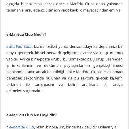
aşağıda bulabilirsiniz ancak önce e-MarEdu Club’ı daha yakından
Piri Reis Üniversitesi’nin Karadeniz Ülkeleri için “Ortak Yüksek Lisans Prog
tanımanızı arzu ederiz. Sizin için vakit kaybı olmayacağından eminiz.
DARGEB’ten, Deniz’den Fotoğraf Sergisi
DARGEB Denizci Gönüllüler’den Preveze Deniz Zaferi Videosu
e-MarEdu Club Nedir?
e-MarEdu Club
, biz denizcileri ya da denizci adayı kardeşlerimizi bir
araya getirerek kişisel network geliştirmek amacıyla oluşturulmuş
yapıdır. Ayrıca bir e-posta grubu bulunmaktadır. Bu grup üzerinden
iş imkanlarının ve doküman paylaşımlarının gerçekleştirilmesi
planlanmaktadır ancak belirtildiği gibi e-MarEdu Club’ın esas amacı
denizcilik sektöründe bulunan ya da bu sektöre girecek kişilerin
birbirleri ile tanışmasını ve belirli aralıklarla bir araya
gelmeleri sağlamaktır.
e-MarEdu Club Ne Değildir?
*
e-MarEdu Club
, resmi bir oluşum, bir dernek değildir. Dolayısıyla