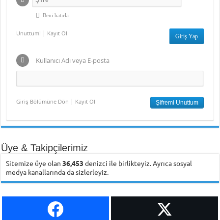
Beni hatırla
|
Unuttum!
Kayıt Ol
Kullanıcı Adı veya E-posta
|
Giriş Bölümüne Dön
Kayıt Ol
Üye & Takipçilerimiz
Sitemize üye olan
36,453
denizci ile birlikteyiz. Ayrıca sosyal
medya kanallarında da sizlerleyiz.