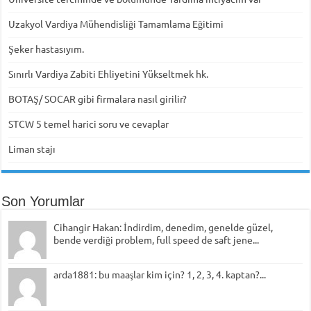
Uzakyol Vardiya Mühendisliği Tamamlama Eğitimi
Şeker hastasıyım.
Sınırlı Vardiya Zabiti Ehliyetini Yükseltmek hk.
BOTAŞ/ SOCAR gibi firmalara nasıl girilir?
STCW 5 temel harici soru ve cevaplar
Liman stajı
Son Yorumlar
Cihangir Hakan: İndirdim, denedim, genelde güzel,
bende verdiği problem, full speed de saft jene...
arda1881: bu maaşlar kim için? 1, 2, 3, 4. kaptan?...