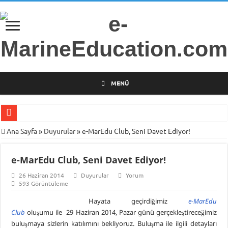
MENÜ
Gemi Radarları Üzerine Bilimsel Araştırma
Ana Sayfa
»
Duyurular
»
e-MarEdu Club, Seni Davet Ediyor!
Türkiye’nin İlk Deniz Teknolojileri Girişimcilik Programı
e-MarEdu Club, Seni Davet Ediyor!
Piri Reis Üniversitesi’nden Arsa Satışı
26 Haziran 2014
Duyurular
Yorum
İTÜ Mesleki ve Teknik Anadolu Lisesi Öğrencilerini Geleceğin Denizciliğine
593 Görüntüleme
DARGEB-Denizci Gönüllülerden Gemi İnsanlarına Mesaj Var!
Hayata geçirdiğimiz
e-MarEdu
MINE-EMI Projesi ile Ortak Yüksek Lisans Programı Geliştirme Çalışmaları
Club
oluşumu ile 29 Haziran 2014, Pazar günü gerçekleştireceğimiz
buluşmaya sizlerin katılımını bekliyoruz. Buluşma ile ilgili detayları
Armona Denizcilik İşletme Müdürü Kapt. Semih Falay Vefat Etti