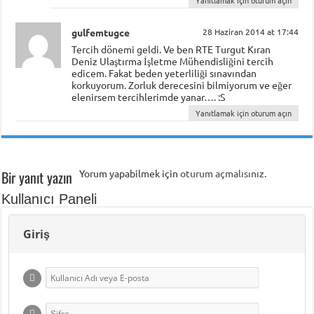
Yanıtlamak için oturum açın
gulfemtugce
28 Haziran 2014 at 17:44
Tercih dönemi geldi. Ve ben RTE Turgut Kıran
Deniz Ulaştırma İşletme Mühendisliğini tercih
edicem. Fakat beden yeterliliği sınavından
korkuyorum. Zorluk derecesini bilmiyorum ve eğer
elenirsem tercihlerimde yanar…. :S
Yanıtlamak için oturum açın
Bir yanıt yazın
Yorum yapabilmek için
oturum açmalısınız
.
Kullanıcı Paneli
Giriş