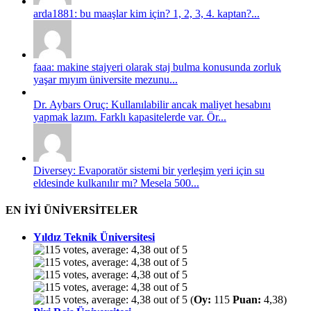
arda1881: bu maaşlar kim için? 1, 2, 3, 4. kaptan?...
faaa: makine stajyeri olarak staj bulma konusunda zorluk
yaşar mıyım üniversite mezunu...
Dr. Aybars Oruç: Kullanılabilir ancak maliyet hesabını
yapmak lazım. Farklı kapasitelerde var. Ör...
Diversey: Evaporatör sistemi bir yerleşim yeri için su
eldesinde kulkanılır mı? Mesela 500...
EN İYİ ÜNİVERSİTELER
Yıldız Teknik Üniversitesi
(
Oy:
115
Puan:
4,38)