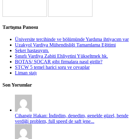
Tartışma Panosu
Üniversite tercihinde ve bölümünde Yardıma ihtiyacım var
Uzakyol Vardiya Mühendisliği Tamamlama Eğitimi
Şeker hastasıyım.
Sınırlı Vardiya Zabiti Ehliyetini Yükseltmek hk.
BOTAŞ/ SOCAR gibi firmalara nasıl girilir?
STCW 5 temel harici soru ve cevaplar
Liman stajı
Son Yorumlar
Cihangir Hakan: İndirdim, denedim, genelde güzel, bende
verdiği problem, full speed de saft jene...