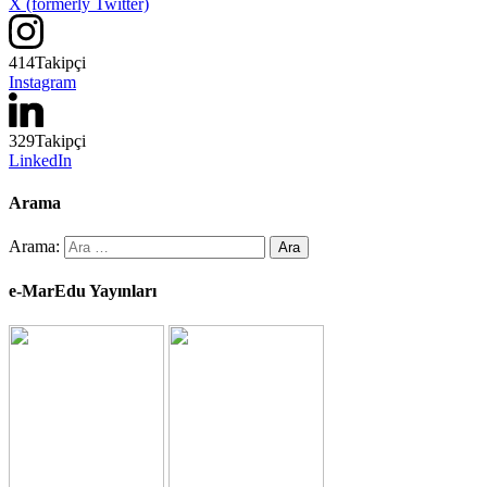
X (formerly Twitter)
414
Takipçi
Instagram
329
Takipçi
LinkedIn
Arama
Arama:
e-MarEdu Yayınları