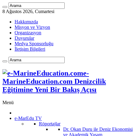
8 Ağustos 2026, Cumartesi
Hakkımızda
Misyon ve Vizyon
Organizasyon
Duyurular
Medya Sponsorluğu
İletişim Bilgileri
e-
MarineEducation.com Denizcilik
Eğitimine Yeni Bir Bakış Açısı
Menü
e-MarEdu TV
Röportajlar
Dr. Okan Duru ile Deniz Ekonomisi
ve Akademik Yaşam