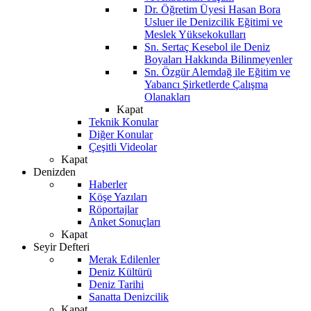
Dr. Öğretim Üyesi Hasan Bora
Usluer ile Denizcilik Eğitimi ve
Meslek Yüksekokulları
Sn. Sertaç Kesebol ile Deniz
Boyaları Hakkında Bilinmeyenler
Sn. Özgür Alemdağ ile Eğitim ve
Yabancı Şirketlerde Çalışma
Olanakları
Kapat
Teknik Konular
Diğer Konular
Çeşitli Videolar
Kapat
Denizden
Haberler
Köşe Yazıları
Röportajlar
Anket Sonuçları
Kapat
Seyir Defteri
Merak Edilenler
Deniz Kültürü
Deniz Tarihi
Sanatta Denizcilik
Kapat