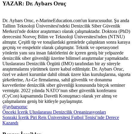
YAZAR: Dr. Aybars Oruç
Dr. Aybars Oruc, e-MarineEducation.com'un kurucusudur. Şu anda
Tallinn Teknoloji Üniversitesi'ndeki Denizcilik Siber Güvenlik
Merkezi'nde doktor araştırmacı olarak çalışmaktadır. Doktora (PhD)
derecesini Norveç Bilim ve Teknoloji Üniversitesi'nden (NTNU)
almıştır. Çeşitli tip ve tonajlardaki gemielrde çalıştıktan sonra karaya
geçmiş ve enspektör olarak çalışmıştır. Teknik ve operasyonel
yönlerin yanı sıra insan faktörlerini de içeren geniş bir yelpazede
denizcilik siber güvenliği üzerine bilimsel araştırmalar yapmaktadır.
Uluslararası Denizcilik Örgütü (IMO) tarafından bir ay süreyle
araştırmalarını yürütmek üzere kabul edilmiştir. Dr. Aybars Oruc,
özel ve askeri kurumlar dahil olmak üzere klas kuruluşlarına, sigorta
şirketlerine, Ar-Ge firmalarına, sahil güvenlik ve donanma
kuvvetlerine denizcilik siber güvenliği konusunda birçok seminer
vermiştir. 2022 yılında NATO’nun siber güvenlik konferansı
(CyCon) kapsamında Davetli Konuşmacı olarak yer almış ve
çalışmalarını geniş bir kitleyle paylaşmıştır.
@aybarsoruc
Önceki İçerik
Uluslararası Denizcilik Organizasyonları
Sonraki İçerik
Piri Reis Üniversitesi Futbol Tenisi’nde Derece
Kazandı