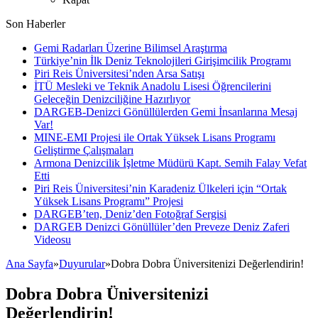
Son Haberler
Gemi Radarları Üzerine Bilimsel Araştırma
Türkiye’nin İlk Deniz Teknolojileri Girişimcilik Programı
Piri Reis Üniversitesi’nden Arsa Satışı
İTÜ Mesleki ve Teknik Anadolu Lisesi Öğrencilerini
Geleceğin Denizciliğine Hazırlıyor
DARGEB-Denizci Gönüllülerden Gemi İnsanlarına Mesaj
Var!
MINE-EMI Projesi ile Ortak Yüksek Lisans Programı
Geliştirme Çalışmaları
Armona Denizcilik İşletme Müdürü Kapt. Semih Falay Vefat
Etti
Piri Reis Üniversitesi’nin Karadeniz Ülkeleri için “Ortak
Yüksek Lisans Programı” Projesi
DARGEB’ten, Deniz’den Fotoğraf Sergisi
DARGEB Denizci Gönüllüler’den Preveze Deniz Zaferi
Videosu
Ana Sayfa
»
Duyurular
»
Dobra Dobra Üniversitenizi Değerlendirin!
Dobra Dobra Üniversitenizi
Değerlendirin!