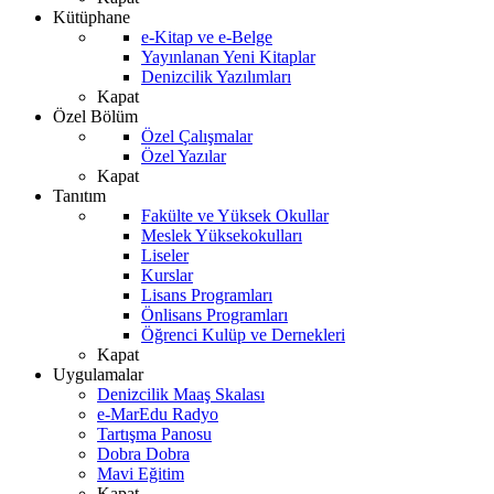
Kütüphane
e-Kitap ve e-Belge
Yayınlanan Yeni Kitaplar
Denizcilik Yazılımları
Kapat
Özel Bölüm
Özel Çalışmalar
Özel Yazılar
Kapat
Tanıtım
Fakülte ve Yüksek Okullar
Meslek Yüksekokulları
Liseler
Kurslar
Lisans Programları
Önlisans Programları
Öğrenci Kulüp ve Dernekleri
Kapat
Uygulamalar
Denizcilik Maaş Skalası
e-MarEdu Radyo
Tartışma Panosu
Dobra Dobra
Mavi Eğitim
Kapat