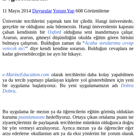
11 Mayıs 2014
Duyurular
Yorum Yap
608 Görüntüleme
Üniversite tercihlerini yapmak tam bir çiledir. Hangi üniversitede,
gerçekte ne olduğunu asla bilemezsin. Hangi üniversitenin kapısını
çalsan kendisinin bir
Oxford
olduğuna seni inandırmaya çalışır.
Ararsın, ararsın, gitmeyi düşündüğün okulda eğitim gören birisini
bulmaya çalışırsın. Bulduğun zaman da “
Acaba sorularıma cevap
verecek mi?
” diye kendi kendine sorarsın. Bulduğun cevaplara ne
kadar güvenebileceğin ise ayrı bir hikaye.
e-MarineEducation.com
olarak tercihlerini daha kolay yapabilmen
ya da tercih yapmayı planlayan kişilere yol gösterebilmen için yeni
bir uygulama başlatıyoruz. Bu yeni uygulamamızın adı
Dobra
Dobra
.
Bu uygulama ile mezun ya da öğrencilerin eğitim görmüş oldukları
kurumu
puanlamasını
hedefliyoruz. Ortaya çıkan ortalama puanı ise
ziyaretçilerimiz ile paylaşarak tercihlerine mümkün olduğunca doğru
bir yön vermeyi arzuluyoruz. Ayrıca mezun ya da öğrenciler eğer
arzu ederlerse okullarının artı ya da eksi yönlerini bir yorum olarak