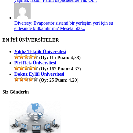
yapmak lazım. Farklı kapasitelerde var. Ör...
Diversey: Evaporatör sistemi bir yerleşim yeri için su
eldesinde kulkanılır mı? Mesela 500...
EN İYİ ÜNİVERSİTELER
Yıldız Teknik Üniversitesi
(
Oy:
115
Puan:
4,38)
Piri Reis Üniversitesi
(
Oy:
167
Puan:
4,37)
Dokuz Eylül Üniversitesi
(
Oy:
25
Puan:
4,20)
Siz Gönderin