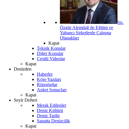
Sn.
Özgür Alemdağ ile Eğitim ve
Yabancı Şirketlerde Çalışma
Olanakları
Kapat
Teknik Konular
Diğer Konular
Çeşitli Videolar
Kapat
Denizden
Haberler
Köşe Yazıları
Röportajlar
Anket Sonuçları
Kapat
Seyir Defteri
Merak Edilenler
Deniz Kültürü
Deniz Tarihi
Sanatta Denizcilik
Kapat