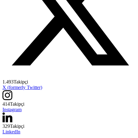
1.493
Takipçi
X (formerly Twitter)
414
Takipçi
Instagram
329
Takipçi
LinkedIn