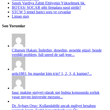
Sınırlı Vardiya Zabiti Ehliyetini Yükseltmek hk.
BOTAŞ/ SOCAR gibi firmalara nasıl girilir?
STCW 5 temel harici soru ve cevaplar
Liman stajı
Son Yorumlar
Cihangir Hakan: İndirdim, denedim, genelde güzel, bende
verdiği problem, full speed de saft jene...
arda1881: bu maaşlar kim için? 1, 2, 3, 4. kaptan?...
faaa: makine stajyeri olarak staj bulma konusunda zorluk
yaşar mıyım üniversite mezunu...
Dr. Aybars Oruç: Kullanılabilir ancak maliyet hesabını