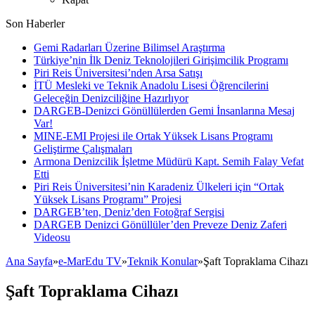
Son Haberler
Gemi Radarları Üzerine Bilimsel Araştırma
Türkiye’nin İlk Deniz Teknolojileri Girişimcilik Programı
Piri Reis Üniversitesi’nden Arsa Satışı
İTÜ Mesleki ve Teknik Anadolu Lisesi Öğrencilerini
Geleceğin Denizciliğine Hazırlıyor
DARGEB-Denizci Gönüllülerden Gemi İnsanlarına Mesaj
Var!
MINE-EMI Projesi ile Ortak Yüksek Lisans Programı
Geliştirme Çalışmaları
Armona Denizcilik İşletme Müdürü Kapt. Semih Falay Vefat
Etti
Piri Reis Üniversitesi’nin Karadeniz Ülkeleri için “Ortak
Yüksek Lisans Programı” Projesi
DARGEB’ten, Deniz’den Fotoğraf Sergisi
DARGEB Denizci Gönüllüler’den Preveze Deniz Zaferi
Videosu
Ana Sayfa
»
e-MarEdu TV
»
Teknik Konular
»
Şaft Topraklama Cihazı
Şaft Topraklama Cihazı