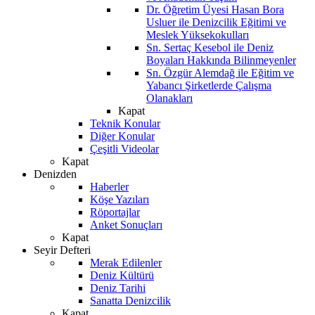
Dr. Öğretim Üyesi Hasan Bora
Usluer ile Denizcilik Eğitimi ve
Meslek Yüksekokulları
Sn. Sertaç Kesebol ile Deniz
Boyaları Hakkında Bilinmeyenler
Sn. Özgür Alemdağ ile Eğitim ve
Yabancı Şirketlerde Çalışma
Olanakları
Kapat
Teknik Konular
Diğer Konular
Çeşitli Videolar
Kapat
Denizden
Haberler
Köşe Yazıları
Röportajlar
Anket Sonuçları
Kapat
Seyir Defteri
Merak Edilenler
Deniz Kültürü
Deniz Tarihi
Sanatta Denizcilik
Kapat