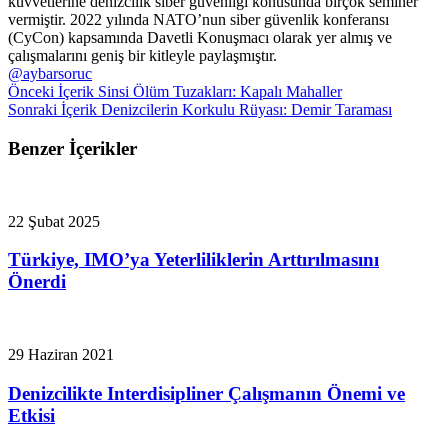
kuvvetlerine denizcilik siber güvenliği konusunda birçok seminer
vermiştir. 2022 yılında NATO’nun siber güvenlik konferansı
(CyCon) kapsamında Davetli Konuşmacı olarak yer almış ve
çalışmalarını geniş bir kitleyle paylaşmıştır.
@aybarsoruc
Önceki İçerik
Sinsi Ölüm Tuzakları: Kapalı Mahaller
Sonraki İçerik
Denizcilerin Korkulu Rüyası: Demir Taraması
Benzer İçerikler
22 Şubat 2025
Türkiye, IMO’ya Yeterliliklerin Arttırılmasını
Önerdi
29 Haziran 2021
Denizcilikte Interdisipliner Çalışmanın Önemi ve
Etkisi