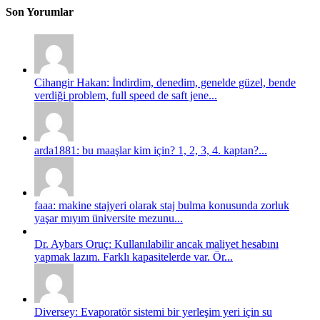
Son Yorumlar
Cihangir Hakan: İndirdim, denedim, genelde güzel, bende
verdiği problem, full speed de saft jene...
arda1881: bu maaşlar kim için? 1, 2, 3, 4. kaptan?...
faaa: makine stajyeri olarak staj bulma konusunda zorluk
yaşar mıyım üniversite mezunu...
Dr. Aybars Oruç: Kullanılabilir ancak maliyet hesabını
yapmak lazım. Farklı kapasitelerde var. Ör...
Diversey: Evaporatör sistemi bir yerleşim yeri için su