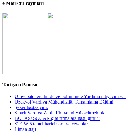
e-MarEdu Yayınları
Tartışma Panosu
Üniversite tercihinde ve bölümünde Yardıma ihtiyacım var
Uzakyol Vardiya Mühendisliği Tamamlama Eğitimi
Şeker hastasıyım.
Sınırlı Vardiya Zabiti Ehliyetini Yükseltmek hk.
BOTAŞ/ SOCAR gibi firmalara nasıl girilir?
STCW 5 temel harici soru ve cevaplar
Liman stajı