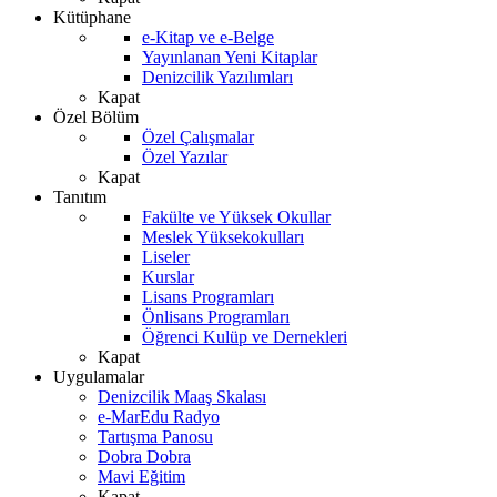
Kütüphane
e-Kitap ve e-Belge
Yayınlanan Yeni Kitaplar
Denizcilik Yazılımları
Kapat
Özel Bölüm
Özel Çalışmalar
Özel Yazılar
Kapat
Tanıtım
Fakülte ve Yüksek Okullar
Meslek Yüksekokulları
Liseler
Kurslar
Lisans Programları
Önlisans Programları
Öğrenci Kulüp ve Dernekleri
Kapat
Uygulamalar
Denizcilik Maaş Skalası
e-MarEdu Radyo
Tartışma Panosu
Dobra Dobra
Mavi Eğitim
Kapat