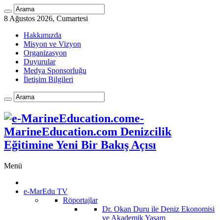
8 Ağustos 2026, Cumartesi
Hakkımızda
Misyon ve Vizyon
Organizasyon
Duyurular
Medya Sponsorluğu
İletişim Bilgileri
e-
MarineEducation.com Denizcilik
Eğitimine Yeni Bir Bakış Açısı
Menü
e-MarEdu TV
Röportajlar
Dr. Okan Duru ile Deniz Ekonomisi
ve Akademik Yaşam