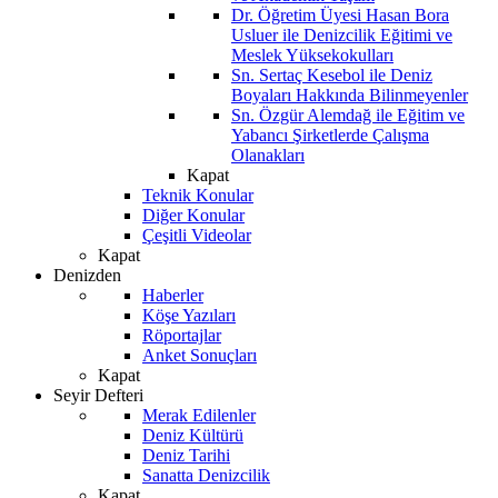
Dr. Öğretim Üyesi Hasan Bora
Usluer ile Denizcilik Eğitimi ve
Meslek Yüksekokulları
Sn. Sertaç Kesebol ile Deniz
Boyaları Hakkında Bilinmeyenler
Sn. Özgür Alemdağ ile Eğitim ve
Yabancı Şirketlerde Çalışma
Olanakları
Kapat
Teknik Konular
Diğer Konular
Çeşitli Videolar
Kapat
Denizden
Haberler
Köşe Yazıları
Röportajlar
Anket Sonuçları
Kapat
Seyir Defteri
Merak Edilenler
Deniz Kültürü
Deniz Tarihi
Sanatta Denizcilik
Kapat