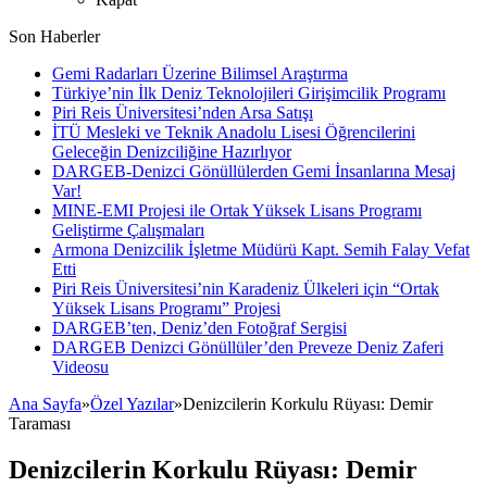
Son Haberler
Gemi Radarları Üzerine Bilimsel Araştırma
Türkiye’nin İlk Deniz Teknolojileri Girişimcilik Programı
Piri Reis Üniversitesi’nden Arsa Satışı
İTÜ Mesleki ve Teknik Anadolu Lisesi Öğrencilerini
Geleceğin Denizciliğine Hazırlıyor
DARGEB-Denizci Gönüllülerden Gemi İnsanlarına Mesaj
Var!
MINE-EMI Projesi ile Ortak Yüksek Lisans Programı
Geliştirme Çalışmaları
Armona Denizcilik İşletme Müdürü Kapt. Semih Falay Vefat
Etti
Piri Reis Üniversitesi’nin Karadeniz Ülkeleri için “Ortak
Yüksek Lisans Programı” Projesi
DARGEB’ten, Deniz’den Fotoğraf Sergisi
DARGEB Denizci Gönüllüler’den Preveze Deniz Zaferi
Videosu
Ana Sayfa
»
Özel Yazılar
»
Denizcilerin Korkulu Rüyası: Demir
Taraması
Denizcilerin Korkulu Rüyası: Demir