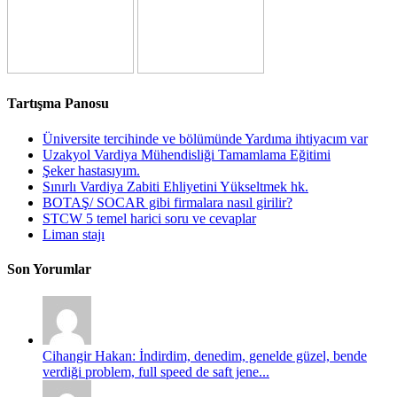
Tartışma Panosu
Üniversite tercihinde ve bölümünde Yardıma ihtiyacım var
Uzakyol Vardiya Mühendisliği Tamamlama Eğitimi
Şeker hastasıyım.
Sınırlı Vardiya Zabiti Ehliyetini Yükseltmek hk.
BOTAŞ/ SOCAR gibi firmalara nasıl girilir?
STCW 5 temel harici soru ve cevaplar
Liman stajı
Son Yorumlar
Cihangir Hakan: İndirdim, denedim, genelde güzel, bende
verdiği problem, full speed de saft jene...