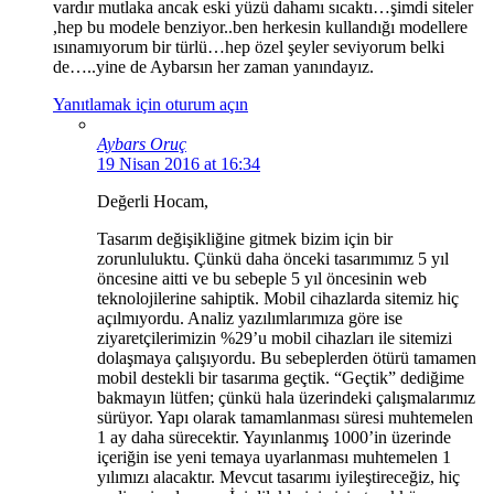
vardır mutlaka ancak eski yüzü dahamı sıcaktı…şimdi siteler
,hep bu modele benziyor..ben herkesin kullandığı modellere
ısınamıyorum bir türlü…hep özel şeyler seviyorum belki
de…..yine de Aybarsın her zaman yanındayız.
Yanıtlamak için oturum açın
Aybars Oruç
19 Nisan 2016 at 16:34
Değerli Hocam,
Tasarım değişikliğine gitmek bizim için bir
zorunluluktu. Çünkü daha önceki tasarımımız 5 yıl
öncesine aitti ve bu sebeple 5 yıl öncesinin web
teknolojilerine sahiptik. Mobil cihazlarda sitemiz hiç
açılmıyordu. Analiz yazılımlarımıza göre ise
ziyaretçilerimizin %29’u mobil cihazları ile sitemizi
dolaşmaya çalışıyordu. Bu sebeplerden ötürü tamamen
mobil destekli bir tasarıma geçtik. “Geçtik” dediğime
bakmayın lütfen; çünkü hala üzerindeki çalışmalarımız
sürüyor. Yapı olarak tamamlanması süresi muhtemelen
1 ay daha sürecektir. Yayınlanmış 1000’in üzerinde
içeriğin ise yeni temaya uyarlanması muhtemelen 1
yılımızı alacaktır. Mevcut tasarımı iyileştireceğiz, hiç