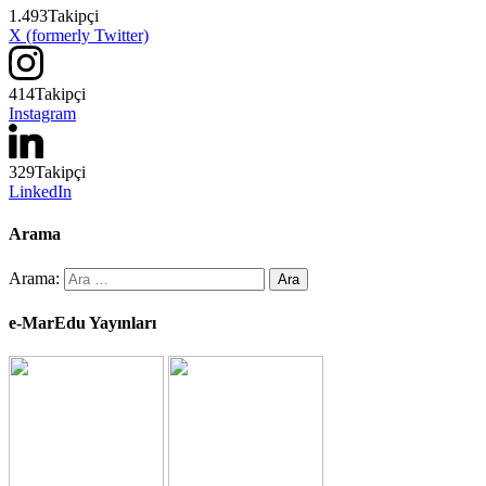
1.493
Takipçi
X (formerly Twitter)
414
Takipçi
Instagram
329
Takipçi
LinkedIn
Arama
Arama:
e-MarEdu Yayınları