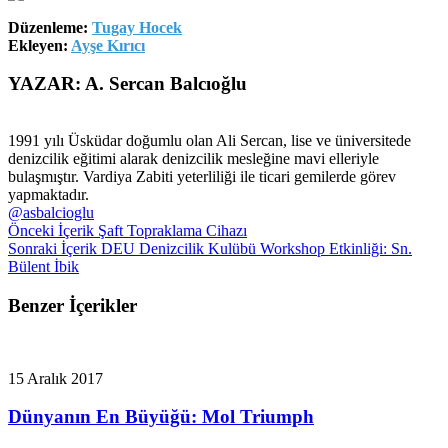
Düzenleme:
Tugay Hocek
Ekleyen:
Ayşe Kırıcı
YAZAR: A. Sercan Balcıoğlu
1991 yılı Üsküdar doğumlu olan Ali Sercan, lise ve üniversitede
denizcilik eğitimi alarak denizcilik mesleğine mavi elleriyle
bulaşmıştır. Vardiya Zabiti yeterliliği ile ticari gemilerde görev
yapmaktadır.
@asbalcioglu
Önceki İçerik
Şaft Topraklama Cihazı
Sonraki İçerik
DEU Denizcilik Kulübü Workshop Etkinliği: Sn.
Bülent İbik
Benzer İçerikler
15 Aralık 2017
Dünyanın En Büyüğü: Mol Triumph