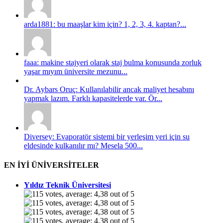
arda1881: bu maaşlar kim için? 1, 2, 3, 4. kaptan?...
faaa: makine stajyeri olarak staj bulma konusunda zorluk
yaşar mıyım üniversite mezunu...
Dr. Aybars Oruç: Kullanılabilir ancak maliyet hesabını
yapmak lazım. Farklı kapasitelerde var. Ör...
Diversey: Evaporatör sistemi bir yerleşim yeri için su
eldesinde kulkanılır mı? Mesela 500...
EN İYİ ÜNİVERSİTELER
Yıldız Teknik Üniversitesi