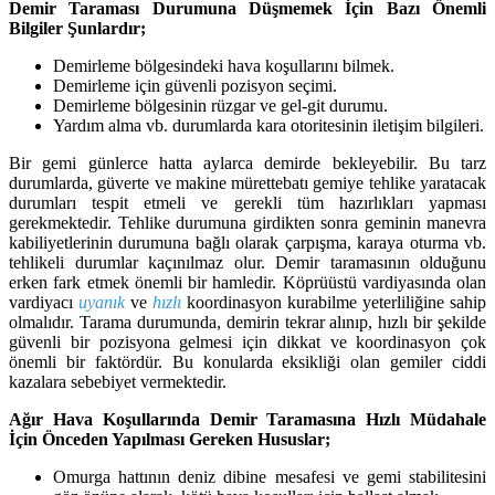
Demir Taraması Durumuna Düşmemek İçin Bazı Önemli
Bilgiler Şunlardır;
Demirleme bölgesindeki hava koşullarını bilmek.
Demirleme için güvenli pozisyon seçimi.
Demirleme bölgesinin rüzgar ve gel-git durumu.
Yardım alma vb. durumlarda kara otoritesinin iletişim bilgileri.
Bir gemi günlerce hatta aylarca demirde bekleyebilir. Bu tarz
durumlarda, güverte ve makine mürettebatı gemiye tehlike yaratacak
durumları tespit etmeli ve gerekli tüm hazırlıkları yapması
gerekmektedir. Tehlike durumuna girdikten sonra geminin manevra
kabiliyetlerinin durumuna bağlı olarak çarpışma, karaya oturma vb.
tehlikeli durumlar kaçınılmaz olur. Demir taramasının olduğunu
erken fark etmek önemli bir hamledir. Köprüüstü vardiyasında olan
vardiyacı
uyanık
ve
hızlı
koordinasyon kurabilme yeterliliğine sahip
olmalıdır. Tarama durumunda, demirin tekrar alınıp, hızlı bir şekilde
güvenli bir pozisyona gelmesi için dikkat ve koordinasyon çok
önemli bir faktördür. Bu konularda eksikliği olan gemiler ciddi
kazalara sebebiyet vermektedir.
Ağır Hava Koşullarında Demir Taramasına Hızlı Müdahale
İçin Önceden Yapılması Gereken Hususlar;
Omurga hattının deniz dibine mesafesi ve gemi stabilitesini