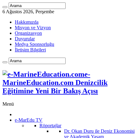
6 Ağustos 2026, Perşembe
Hakkımızda
Misyon ve Vizyon
Organizasyon
Duyurular
Medya Sponsorluğu
İletişim Bilgileri
e-
MarineEducation.com Denizcilik
Eğitimine Yeni Bir Bakış Açısı
Menü
e-MarEdu TV
Röportajlar
Dr. Okan Duru ile Deniz Ekonomisi
ve Akademik Yaşam