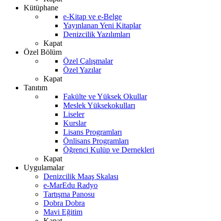
Kütüphane
e-Kitap ve e-Belge
Yayınlanan Yeni Kitaplar
Denizcilik Yazılımları
Kapat
Özel Bölüm
Özel Çalışmalar
Özel Yazılar
Kapat
Tanıtım
Fakülte ve Yüksek Okullar
Meslek Yüksekokulları
Liseler
Kurslar
Lisans Programları
Önlisans Programları
Öğrenci Kulüp ve Dernekleri
Kapat
Uygulamalar
Denizcilik Maaş Skalası
e-MarEdu Radyo
Tartışma Panosu
Dobra Dobra
Mavi Eğitim
Kapat