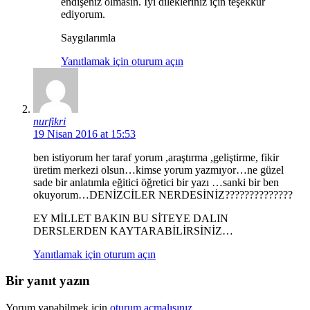
endişeniz olmasın. İyi dilekleriniz için teşekkür
ediyorum.
Saygılarımla
Yanıtlamak için oturum açın
nurfikri
19 Nisan 2016 at 15:53
ben istiyorum her taraf yorum ,araştırma ,geliştirme, fikir
üretim merkezi olsun…kimse yorum yazmıyor…ne güzel
sade bir anlatımla eğitici öğretici bir yazı …sanki bir ben
okuyorum…DENİZCİLER NERDESİNİZ??????????????
EY MİLLET BAKIN BU SİTEYE DALIN
DERSLERDEN KAYTARABİLİRSİNİZ…
Yanıtlamak için oturum açın
Bir yanıt yazın
Yorum yapabilmek için
oturum açmalısınız
.