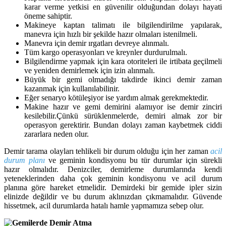
karar verme yetkisi en güvenilir olduğundan dolayı hayati
öneme sahiptir.
Makineye kaptan talimatı ile bilgilendirilme yapılarak,
manevra için hızlı bir şekilde hazır olmaları istenilmeli.
Manevra için demir ırgatları devreye alınmalı.
Tüm kargo operasyonları ve kreynler durdurulmalı.
Bilgilendirme yapmak için kara otoriteleri ile irtibata geçilmeli
ve yeniden demirlemek için izin alınmalı.
Büyük bir gemi olmadığı takdirde ikinci demir zaman
kazanmak için kullanılabilinir.
Eğer senaryo kötüleşiyor ise yardım almak gerekmektedir.
Makine hazır ve gemi demirini alamıyor ise demir zinciri
kesilebilir.Çünkü sürüklenmelerde, demiri almak zor bir
operasyon gerektirir. Bundan dolayı zaman kaybetmek ciddi
zararlara neden olur.
Demir tarama olayları tehlikeli bir durum olduğu için her zaman
acil
durum planı
ve geminin kondisyonu bu tür durumlar için sürekli
hazır olmalıdır. Denizciler, demirleme durumlarında kendi
yeteneklerinden daha çok geminin kondisyonu ve acil durum
planına göre hareket etmelidir. Demirdeki bir gemide ipler sizin
elinizde değildir ve bu durum aklınızdan çıkmamalıdır. Güvende
hissetmek, acil durumlarda hatalı hamle yapmamıza sebep olur.