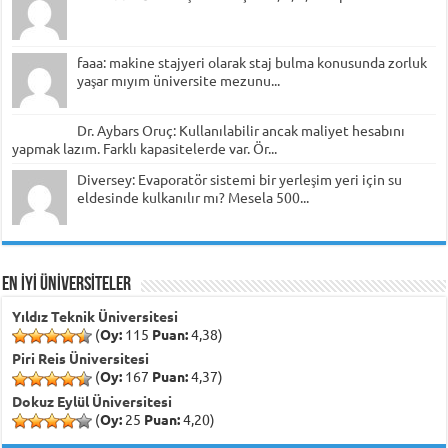
faaa: makine stajyeri olarak staj bulma konusunda zorluk
yaşar mıyım üniversite mezunu...
Dr. Aybars Oruç: Kullanılabilir ancak maliyet hesabını
yapmak lazım. Farklı kapasitelerde var. Ör...
Diversey: Evaporatör sistemi bir yerleşim yeri için su
eldesinde kulkanılır mı? Mesela 500...
EN İYİ ÜNİVERSİTELER
Yıldız Teknik Üniversitesi
(
Oy:
115
Puan:
4,38)
Piri Reis Üniversitesi
(
Oy:
167
Puan:
4,37)
Dokuz Eylül Üniversitesi
(
Oy:
25
Puan:
4,20)