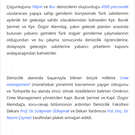
Çoğunluğunu
Filipin
ve
Rus
denizcilerin oluşturduğu
4500 personelle
uluslararası yapıya sahip gemilerin bünyesinde Türk zabitlerinin
aydınlık bir geleceğe sahibi olacaklarından bahseden Kpt. Burak
Şermet ve Kpt. Özgür Alemdağ, yakın gelecek planları arasında
bulunan yabancı gemilere Türk stajyer gönderme çalışmalarının
olduğundan ve bu çalışma sonucunda denizcilik öğrencilerine,
dolayısıyla geleceğin zabitlerine yabancı şirketlerin kapısını
aralayacağından bahsettiler.
Denizcilik alanında başarısıyla bilinen birçok millette ‘
crew
management
’ (mürettebat yönetimi) kavramının yaygın olduğunu
ve Türkiye’de bu alanda öncü olmak istediklerini belirten Omikron
Crew Management yöneticileri Kapt. Burak Şermet ve Kapt. Özgür
Alemdağ’a, soru-cevap bölümünün ardından Denizcilik Fakültesi
Dekanı
Prof. Dr. Süleyman Özkaynak
ve Dekan Yardımcısı
Yrd. Doç. Dr.
Nazmi Çeşmeci
tarafından plaket armağan edildi.