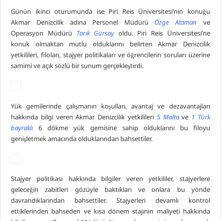
Günün ikinci oturumunda ise Piri Reis Üniversitesi’nin konuğu
Akmar Denizcilik adına Personel Müdürü
Özge Ataman
ve
Operasyon Müdürü
Tarık Gürsoy
oldu. Piri Reis Üniversitesi’ne
konuk olmaktan mutlu olduklarını belirten Akmar Denizcilik
yetkilileri, filoları, stajyer politikaları ve öğrencilerin soruları üzerine
samimi ve açık sözlü bir sunum gerçekleştirdi.
Yük gemilerinde çalışmanın koşulları, avantaj ve dezavantajları
hakkında bilgi veren Akmar Denizcilik yetkilileri
5 Malta
ve
1 Türk
bayraklı
6 dökme yük gemisine sahip olduklarını bu filoyu
genişletmek amacında olduklarından bahsettiler.
Stajyer politikası hakkında bilgiler veren yetkililer, stajyerlere
geleceğin zabitleri gözüyle baktıkları ve onlara bu yönde
davrandıklarından bahsettiler. Stajyerleri devamlı kontrol
ettiklerinden bahseden ve kısa dönem stajının maliyeti hakkında