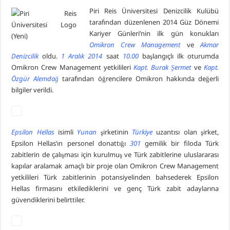
Piri Reis Üniversitesi Denizcilik Kulübü
tarafından düzenlenen 2014 Güz Dönemi
Kariyer Günleri’nin ilk gün konukları
Omikron Crew Management
ve
Akmar
Denizcilik
oldu.
1 Aralık 2014
saat
10.00
başlangıçlı ilk oturumda
Omikron Crew Management yetkilileri
Kapt. Burak Şermet
ve
Kapt.
Özgür Alemdağ
tarafından öğrencilere Omikron hakkında değerli
bilgiler verildi.
Epsilon Hellas
isimli
Yunan
şirketinin
Türkiye
uzantısı olan şirket,
Epsilon Hellas’ın personel donattığı
301
gemilik bir filoda Türk
zabitlerin de çalışması için kurulmuş ve Türk zabitlerine uluslararası
kapılar aralamak amaçlı bir proje olan Omikron Crew Management
yetkilileri Türk zabitlerinin potansiyelinden bahsederek Epsilon
Hellas firmasını etkilediklerini ve genç Türk zabit adaylarına
güvendiklerini belirttiler.