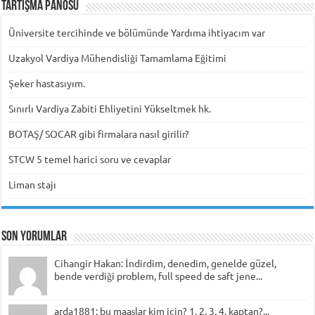
Tartışma Panosu
Üniversite tercihinde ve bölümünde Yardıma ihtiyacım var
Uzakyol Vardiya Mühendisliği Tamamlama Eğitimi
Şeker hastasıyım.
Sınırlı Vardiya Zabiti Ehliyetini Yükseltmek hk.
BOTAŞ/ SOCAR gibi firmalara nasıl girilir?
STCW 5 temel harici soru ve cevaplar
Liman stajı
Son Yorumlar
Cihangir Hakan: İndirdim, denedim, genelde güzel,
bende verdiği problem, full speed de saft jene...
arda1881: bu maaşlar kim için? 1, 2, 3, 4. kaptan?...