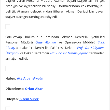
bilgiler veren Personel Müdürü Ataman bayan stajyer alımını çok
istediğini ve öğrencilerin bu soruyu sormalarından çok korktuğunu
belirtti. Ataman gelecek yıldan itibaren Akmar Denizcilik’in bayan
stajyer alacağını umduğunu söyledi.
Soru-cevap bölümünün ardından Akmar Denizcilik yetkilileri
Personel Müdürü
Özge Ataman
ve Operasyon Müdürü
Tarık
Görsoy’
a plaketleri Denizcilik Fakültesi Dekanı
Prof. Dr. Süleyman
Özkaynak
ve Dekan Yardımcısı
Yrd. Doç. Dr. Nazmi Çeşmeci
tarafından
armağan edildi.
Haber:
Ata Alban Akgün
Düzenleme:
Orkut Akar
Ekleyen:
Gizem Sürer