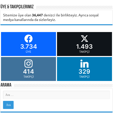
Üye & Takipçilerimiz
Sitemize üye olan
36,447
denizci ile birlikteyiz. Ayrıca sosyal
medya kanallarında da sizlerleyiz.
3.734
1.493
ÜYE
TAKIPÇI
414
329
TAKIPÇI
TAKIPÇI
Arama