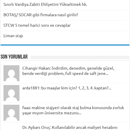
Sınırlı Vardiya Zabiti Ehliyetini Yükseltmek hk.
BOTAŞ/ SOCAR gibi firmalara nasıl girilir?
STCW 5 temel harici soru ve cevaplar
Liman stajı
Son Yorumlar
Cihangir Hakan: İndirdim, denedim, genelde güzel,
bende verdiği problem, full speed de saft jene...
arda1881: bu maaşlar kim için? 1, 2, 3, 4. kaptan?...
faaa: makine stajyeri olarak staj bulma konusunda zorluk
yaşar mıyım üniversite mezunu...
Dr. Aybars Oruç: Kullanılabilir ancak maliyet hesabını