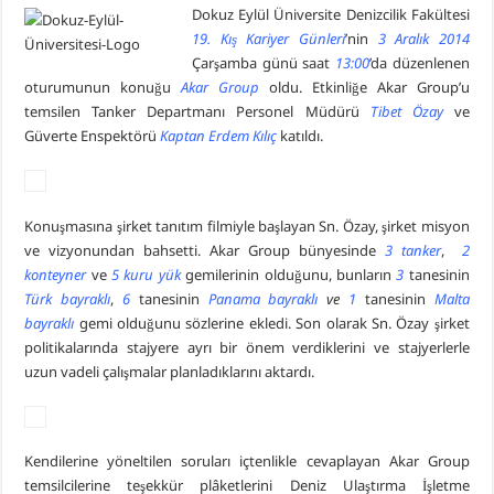
Dokuz Eylül Üniversite Denizcilik Fakültesi
19. Kış Kariyer Günleri
’nin
3 Aralık 2014
Çarşamba günü saat
13:00
’da düzenlenen
oturumunun konuğu
Akar Group
oldu. Etkinliğe Akar Group’u
temsilen Tanker Departmanı Personel Müdürü
Tibet Özay
ve
Güverte Enspektörü
Kaptan Erdem Kılıç
katıldı.
Konuşmasına şirket tanıtım filmiyle başlayan Sn. Özay, şirket misyon
ve vizyonundan bahsetti. Akar Group bünyesinde
3 tanker
,
2
konteyner
ve
5 kuru yük
gemilerinin olduğunu, bunların
3
tanesinin
Türk bayraklı
,
6
tanesinin
Panama bayraklı
ve
1
tanesinin
Malta
bayraklı
gemi olduğunu sözlerine ekledi. Son olarak Sn. Özay şirket
politikalarında stajyere ayrı bir önem verdiklerini ve stajyerlerle
uzun vadeli çalışmalar planladıklarını aktardı.
Kendilerine yöneltilen soruları içtenlikle cevaplayan Akar Group
temsilcilerine teşekkür plâketlerini Deniz Ulaştırma İşletme