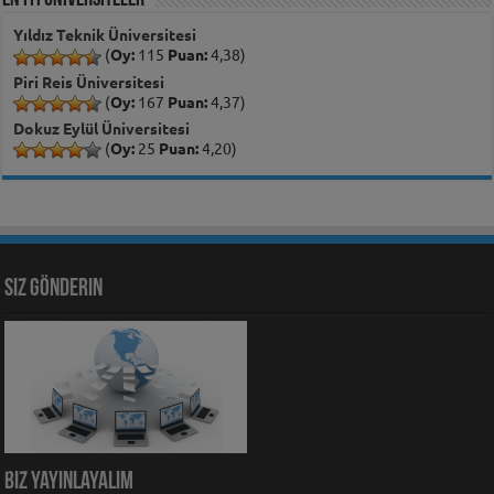
EN İYİ ÜNİVERSİTELER
Yıldız Teknik Üniversitesi
(
Oy:
115
Puan:
4,38)
Piri Reis Üniversitesi
(
Oy:
167
Puan:
4,37)
Dokuz Eylül Üniversitesi
(
Oy:
25
Puan:
4,20)
Siz Gönderin
Biz Yayınlayalım