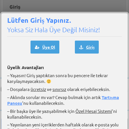
Giriş
Lütfen Giriş Yapınız.
Yoksa Siz Hala Üye Değil Misiniz!
Üye Ol
Giriş
Beni hatırla
|
Unuttum!
Kayıt Ol
Üyelik Avantajları
– Yaşasın! Giriş yaptıktan sonra bu pencere ile tekrar
karşılaşmayacaksın.
– Dosyalara
ücretsiz
ve
sınırsız
olarak erişebileceksin.
Üye & Takipçilerimiz
– Aklında sorular mı var? Cevap bulmak için artık
Tartışma
Sitemize üye olan
36,453
denizci ile birlikteyiz. Ayrıca sosyal
Panosu
‘nu kullanabileceksin.
medya kanallarında da sizlerleyiz.
– Bir başka üye ile yazışabilmek için
Özel Mesaj Sistemi
‘ni
kullanabileceksin.
– Yayınlanan yeni içeriklerden haftalık olarak e-posta yolu