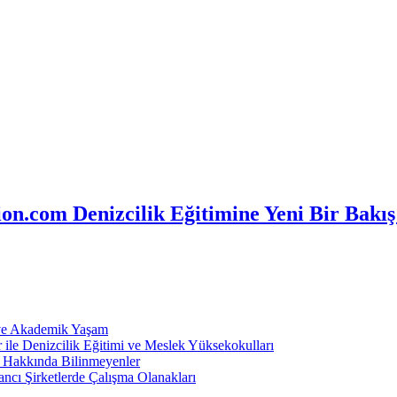
n.com Denizcilik Eğitimine Yeni Bir Bakış
 ve Akademik Yaşam
ile Denizcilik Eğitimi ve Meslek Yüksekokulları
ı Hakkında Bilinmeyenler
ncı Şirketlerde Çalışma Olanakları