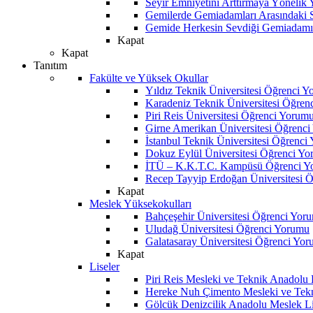
Seyir Emniyetini Arttırmaya Yönelik
Gemilerde Gemiadamları Arasındaki Sos
Gemide Herkesin Sevdiği Gemiadamı
Kapat
Kapat
Tanıtım
Fakülte ve Yüksek Okullar
Yıldız Teknik Üniversitesi Öğrenci 
Karadeniz Teknik Üniversitesi Öğren
Piri Reis Üniversitesi Öğrenci Yorum
Girne Amerikan Üniversitesi Öğrenc
İstanbul Teknik Üniversitesi Öğrenci
Dokuz Eylül Üniversitesi Öğrenci Y
İTÜ – K.K.T.C. Kampüsü Öğrenci Y
Recep Tayyip Erdoğan Üniversitesi 
Kapat
Meslek Yüksekokulları
Bahçeşehir Üniversitesi Öğrenci Yor
Uludağ Üniversitesi Öğrenci Yorumu
Galatasaray Üniversitesi Öğrenci Yo
Kapat
Liseler
Piri Reis Mesleki ve Teknik Anadolu
Hereke Nuh Çimento Mesleki ve Tekn
Gölcük Denizcilik Anadolu Meslek L