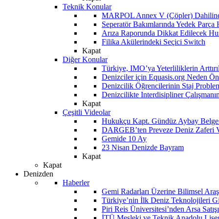
Teknik Konular
MARPOL Annex V (Çöpler) Dahilind
Seperatör Bakımlarında Yedek Parça
Arıza Raporunda Dikkat Edilecek Hu
Filika Akülerindeki Seçici Switch
Kapat
Diğer Konular
Türkiye, IMO’ya Yeterliliklerin Arttır
Denizciler için Equasis.org Neden Öne
Denizcilik Öğrencilerinin Staj Proble
Denizcilikte Interdisipliner Çalışman
Kapat
Çeşitli Videolar
Hukukçu Kapt. Gündüz Aybay Belges
DARGEB’ten Preveze Deniz Zaferi 
Gemide 10 Ay
23 Nisan Denizde Bayram
Kapat
Kapat
Denizden
Haberler
Gemi Radarları Üzerine Bilimsel Araş
Türkiye’nin İlk Deniz Teknolojileri G
Piri Reis Üniversitesi’nden Arsa Satışı
İTÜ Mesleki ve Teknik Anadolu Lisesi