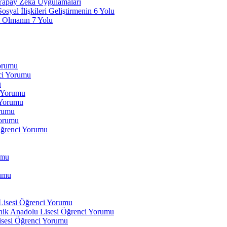
 Yapay Zeka Uygulamaları
yal İlişkileri Geliştirmenin 6 Yolu
 Olmanın 7 Yolu
Yorumu
ci Yorumu
u
i Yorumu
 Yorumu
orumu
orumu
Öğrenci Yorumu
umu
rumu
 Lisesi Öğrenci Yorumu
ik Anadolu Lisesi Öğrenci Yorumu
isesi Öğrenci Yorumu