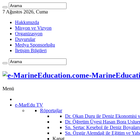
7 Ağustos 2026, Cuma
Hakkımızda
Misyon ve Vizyon
Organizasyon
Duyurular
Medya Sponsorluğu
İletişim Bilgileri
e-MarineEducatio
Menü
e-MarEdu TV
Röportajlar
Dr. Okan Duru ile Deniz Ekonomisi
Dr. Öğretim Üyesi Hasan Bora Usluer 
Sn. Sertaç Kesebol ile Deniz Boyalar
Sn. Özgür Alemdağ ile Eğitim ve Yaba
Kapat