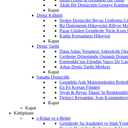
Akıllı Bir Denizcinin Gemiye Katılm
Kapat
Deniz Kültürü
Neden Denizciler Beyaz Üniforma Gi
Bu Öpüşmenin Hikayesini Biliyor M
Pazar Günleri Gemilerde Niçin Kuru 
Kadın Korsanların Hikayesi
Kapat
Deniz Tarihi
Dana Adası Tersanesi: Arkeolojik Ol
Gerileme Döneminde Osmanlı Donanma
Esmeralda’nın Efendisi Vasco De Ga
Arkas Deniz Tarihi Merkezi
Kapat
Sanatta Denizcilik
Gemideki Atık Malzemelerden Robotl
En İyi Korsan Filmleri
Siyah & Beyaz Titanic’in Renklendiri
Denizci Ressamlar: İvan Konstantino
Kapat
Kapat
Kütüphane
e-Kitap ve e-Belge
Gemilerde Su Analizleri ve Islah Yön