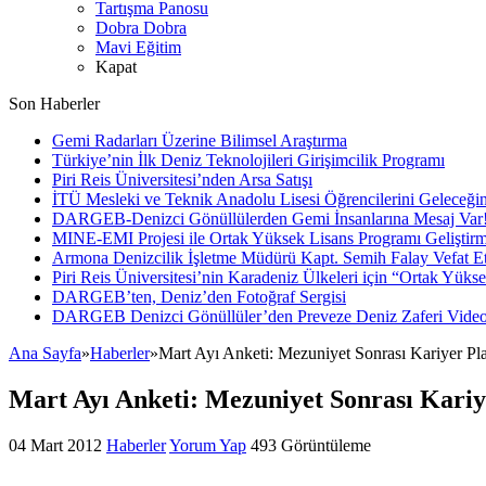
Tartışma Panosu
Dobra Dobra
Mavi Eğitim
Kapat
Son Haberler
Gemi Radarları Üzerine Bilimsel Araştırma
Türkiye’nin İlk Deniz Teknolojileri Girişimcilik Programı
Piri Reis Üniversitesi’nden Arsa Satışı
İTÜ Mesleki ve Teknik Anadolu Lisesi Öğrencilerini Geleceğin
DARGEB-Denizci Gönüllülerden Gemi İnsanlarına Mesaj Var
MINE-EMI Projesi ile Ortak Yüksek Lisans Programı Geliştirm
Armona Denizcilik İşletme Müdürü Kapt. Semih Falay Vefat Et
Piri Reis Üniversitesi’nin Karadeniz Ülkeleri için “Ortak Yüks
DARGEB’ten, Deniz’den Fotoğraf Sergisi
DARGEB Denizci Gönüllüler’den Preveze Deniz Zaferi Vide
Ana Sayfa
»
Haberler
»
Mart Ayı Anketi: Mezuniyet Sonrası Kariyer Pla
Mart Ayı Anketi: Mezuniyet Sonrası Kariy
04 Mart 2012
Haberler
Yorum Yap
493 Görüntüleme