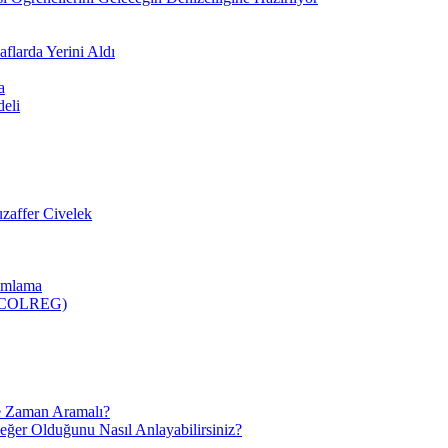
flarda Yerini Aldı
a
deli
zaffer Civelek
nımlama
 (COLREG)
e Zaman Aramalı?
Değer Olduğunu Nasıl Anlayabilirsiniz?