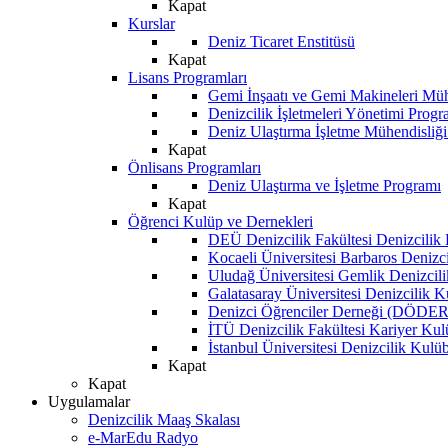
Kapat
Kurslar
Deniz Ticaret Enstitüsü
Kapat
Lisans Programları
Gemi İnşaatı ve Gemi Makineleri Müh
Denizcilik İşletmeleri Yönetimi Progr
Deniz Ulaştırma İşletme Mühendisliğ
Kapat
Önlisans Programları
Deniz Ulaştırma ve İşletme Programı
Kapat
Öğrenci Kulüp ve Dernekleri
DEÜ Denizcilik Fakültesi Denizcilik
Kocaeli Üniversitesi Barbaros Denizc
Uludağ Üniversitesi Gemlik Denizcil
Galatasaray Üniversitesi Denizcilik 
Denizci Öğrenciler Derneği (DÖDER
İTÜ Denizcilik Fakültesi Kariyer Ku
İstanbul Üniversitesi Denizcilik Kulü
Kapat
Kapat
Uygulamalar
Denizcilik Maaş Skalası
e-MarEdu Radyo