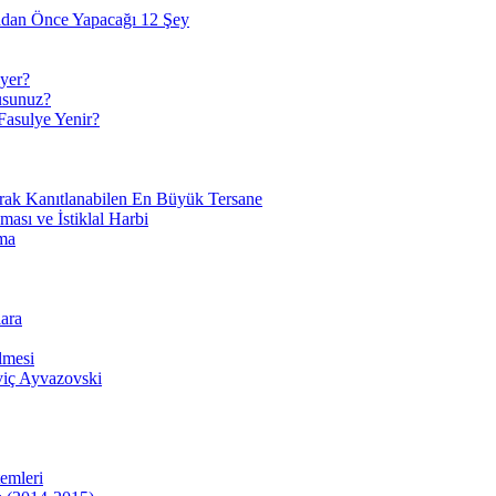
adan Önce Yapacağı 12 Şey
yer?
usunuz?
Fasulye Yenir?
arak Kanıtlanabilen En Büyük Tersane
sı ve İstiklal Harbi
ma
ara
lmesi
viç Ayvazovski
temleri