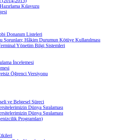
u (2014-2015)
Hazırlama Kılavuzu
gesi
bbi Donanım Listeleri
u Sorunları; Hâkim Durumun Kötüye Kullanılması
erminal Yönetim Bilgi Sistemleri
ulama İncelemesi
emesi
etsiz Öğrenci Versiyonu
li ve Belgesel Süreci
ersitelerimizin Dünya Sıralaması
ersitelerimizin Dünya Sıralaması
enizcilik Programları)
kileri