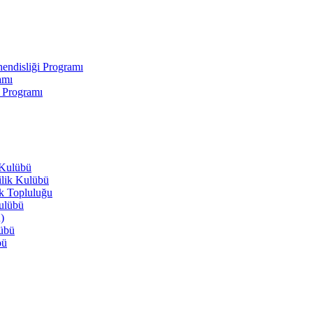
endisliği Programı
amı
i Programı
 Kulübü
ilik Kulübü
ik Topluluğu
Kulübü
)
lübü
bü