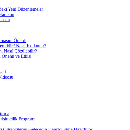
eki Yeni Düzenlemeler
 Harcamı
suslar
ılmasını Önerdi
mlidir? Nasıl Kullanılır?
mi Nasıl Çözülebilir?
ın Önemi ve Etkisi
eli
Videosu
tırma
irişimcilik Programı
 Öğrencilerini Geleceğin Denizciliğine Hazırlıyor