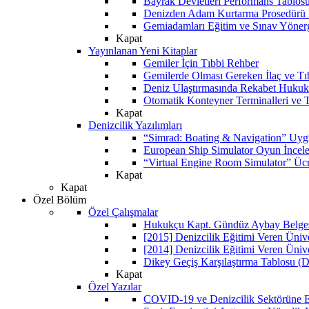
Bayrak Devletleri Performans Tablos
Denizden Adam Kurtarma Prosedürü 
Gemiadamları Eğitim ve Sınav Yöner
Kapat
Yayınlanan Yeni Kitaplar
Gemiler İçin Tıbbi Rehber
Gemilerde Olması Gereken İlaç ve Tı
Deniz Ulaştırmasında Rekabet Hukuk
Otomatik Konteyner Terminalleri ve T
Kapat
Denizcilik Yazılımları
“Simrad: Boating & Navigation” Uyg
European Ship Simulator Oyun İncel
“Virtual Engine Room Simulator” Ücr
Kapat
Kapat
Özel Bölüm
Özel Çalışmalar
Hukukçu Kapt. Gündüz Aybay Belgese
[2015] Denizcilik Eğitimi Veren Üniv
[2014] Denizcilik Eğitimi Veren Üniv
Dikey Geçiş Karşılaştırma Tablosu (D
Kapat
Özel Yazılar
COVID-19 ve Denizcilik Sektörüne Et