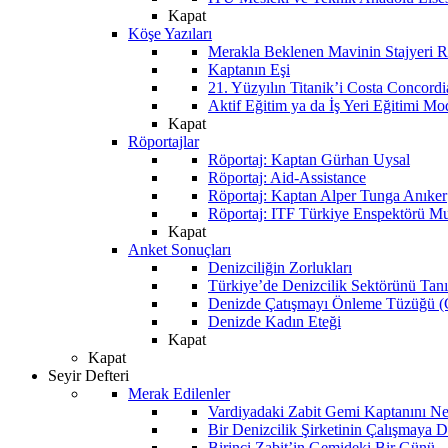
Kapat
Köşe Yazıları
Merakla Beklenen Mavinin Stajyeri Ra
Kaptanın Eşi
21. Yüzyılın Titanik’i Costa Concordi
Aktif Eğitim ya da İş Yeri Eğitimi Mo
Kapat
Röportajlar
Röportaj: Kaptan Gürhan Uysal
Röportaj: Aid-Assistance
Röportaj: Kaptan Alper Tunga Anıker
Röportaj: ITF Türkiye Enspektörü Mu
Kapat
Anket Sonuçları
Denizciliğin Zorlukları
Türkiye’de Denizcilik Sektörünü Ta
Denizde Çatışmayı Önleme Tüzüğü
Denizde Kadın Eteği
Kapat
Kapat
Seyir Defteri
Merak Edilenler
Vardiyadaki Zabit Gemi Kaptanını N
Bir Denizcilik Şirketinin Çalışmaya 
Birinci Zabit’in Gemideki Bir Günü