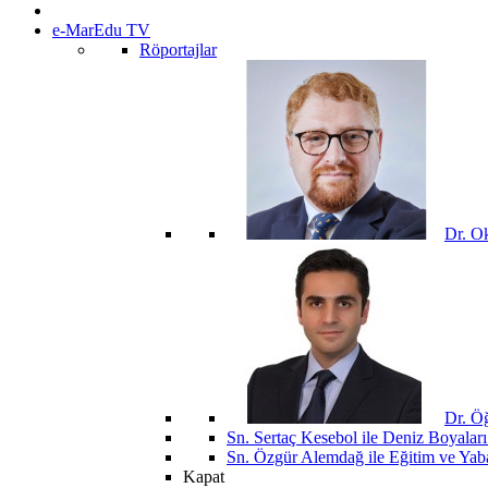
e-MarEdu TV
Röportajlar
Dr. O
Dr. Öğ
Sn. Sertaç Kesebol ile Deniz Boyalar
Sn. Özgür Alemdağ ile Eğitim ve Yaba
Kapat