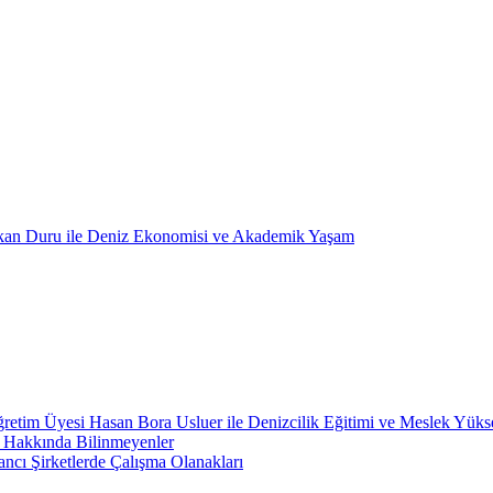
kan Duru ile Deniz Ekonomisi ve Akademik Yaşam
retim Üyesi Hasan Bora Usluer ile Denizcilik Eğitimi ve Meslek Yüks
ı Hakkında Bilinmeyenler
ncı Şirketlerde Çalışma Olanakları