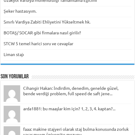
Uzakyol Vardiya Mühendisliği Tamamlama Eğitimi
Şeker hastasıyım.
Sınırlı Vardiya Zabiti Ehliyetini Yükseltmek hk.
BOTAŞ/ SOCAR gibi firmalara nasıl girilir?
STCW 5 temel harici soru ve cevaplar
Liman stajı
Son Yorumlar
Cihangir Hakan: İndirdim, denedim, genelde güzel,
bende verdiği problem, full speed de saft jene...
arda1881: bu maaşlar kim için? 1, 2, 3, 4. kaptan?...
faaa: makine stajyeri olarak staj bulma konusunda zorluk
yaşar mıyım üniversite mezunu...