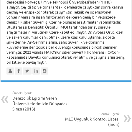
derecesini Norveç Bilim ve Teknoloji Üniversitesi'nden (NTNU)
almıştır. Çeşitli tip ve tonajlardaki gemielrde çalıştıktan sonra karaya
geçmiş ve enspektör olarak çalışmıştır. Teknik ve operasyonel
yönlerin yanı sıra insan faktörlerini de içeren geniş bir yelpazede
denizcilik siber güvenliği üzerine bilimsel araştırmalar yapmaktadır.
Uluslararası Denizcilik Örgütü (IMO) tarafından bir ay süreyle
araştırmalarını yürütmek üzere kabul edilmiştir. Dr. Aybars Oruc, özel
ve askeri kurumlar dahil olmak üzere klas kuruluşlarına, sigorta
şirketlerine, Ar-Ge firmalarına, sahil güvenlik ve donanma
kuvvetlerine denizcilik siber güvenliği konusunda birçok seminer
vermiştir. 2022 yılında NATO’nun siber güvenlik konferansı (CyCon)
kapsamında Davetli Konuşmacı olarak yer almış ve çalışmalarını geniş
bir kitleyle paylaşmıştır.
Önceki İçerik
Denizcilik Eğitimi Veren
Üniversitelerimizin Dünyadaki
Sırası (2013)
Sonraki İçerik
MLC Uygunluk Kontrol Listesi
(indir)