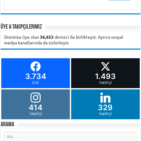
Üye & Takipçilerimiz
Sitemize üye olan
36,453
denizci ile birlikteyiz. Ayrıca sosyal
medya kanallarında da sizlerleyiz.
3.734
1.493
ÜYE
TAKIPÇI
414
329
TAKIPÇI
TAKIPÇI
Arama