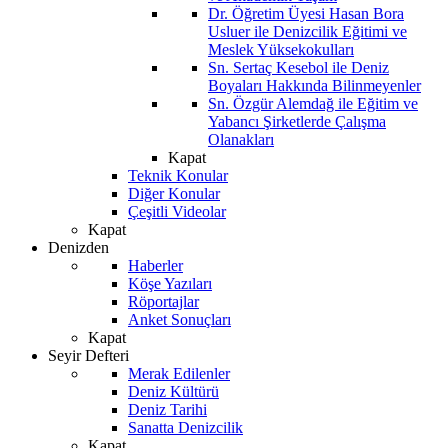
Dr. Öğretim Üyesi Hasan Bora
Usluer ile Denizcilik Eğitimi ve
Meslek Yüksekokulları
Sn. Sertaç Kesebol ile Deniz
Boyaları Hakkında Bilinmeyenler
Sn. Özgür Alemdağ ile Eğitim ve
Yabancı Şirketlerde Çalışma
Olanakları
Kapat
Teknik Konular
Diğer Konular
Çeşitli Videolar
Kapat
Denizden
Haberler
Köşe Yazıları
Röportajlar
Anket Sonuçları
Kapat
Seyir Defteri
Merak Edilenler
Deniz Kültürü
Deniz Tarihi
Sanatta Denizcilik
Kapat