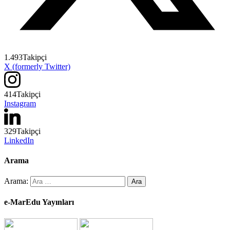
1.493
Takipçi
X (formerly Twitter)
414
Takipçi
Instagram
329
Takipçi
LinkedIn
Arama
Arama:
e-MarEdu Yayınları