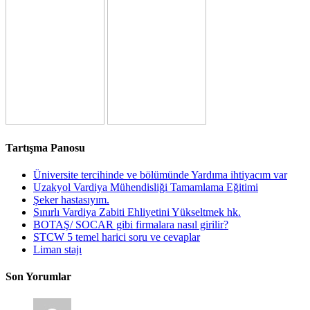
Tartışma Panosu
Üniversite tercihinde ve bölümünde Yardıma ihtiyacım var
Uzakyol Vardiya Mühendisliği Tamamlama Eğitimi
Şeker hastasıyım.
Sınırlı Vardiya Zabiti Ehliyetini Yükseltmek hk.
BOTAŞ/ SOCAR gibi firmalara nasıl girilir?
STCW 5 temel harici soru ve cevaplar
Liman stajı
Son Yorumlar