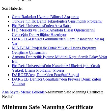
Son Haberler
Gemi Radarları Üzerine Bilimsel Araştırma
Türkiye’nin İlk Deniz Teknolojileri Girişimcilik Programı
Piri Reis Üniversitesi’nden Arsa Satışı
İTÜ Mesleki ve Teknik Anadolu Lisesi Öğrencilerini
Geleceğin Denizciliğine Hazırlıyor
DARGEB-Denizci Gönüllülerden Gemi İnsanlarına Mesaj
Var!
MINE-EMI Projesi ile Ortak Yüksek Lisans Programı
Geliştirme Çalışmaları
Armona Denizcilik İşletme Müdürü Kapt. Semih Falay Vefat
Etti
Piri Reis Üniversitesi’nin Karadeniz Ülkeleri için “Ortak
Yüksek Lisans Programı” Projesi
DARGEB’ten, Deniz’den Fotoğraf Sergisi
DARGEB Denizci Gönüllüler’den Preveze Deniz Zaferi
Videosu
Ana Sayfa
»
Merak Edilenler
»
Minimum Safe Manning Certificate
Nedir?
Minimum Safe Manning Certificate