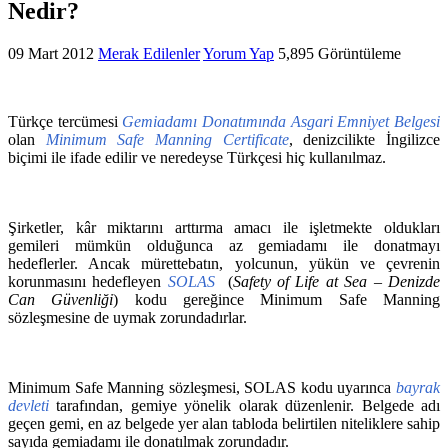
Nedir?
09 Mart 2012
Merak Edilenler
Yorum Yap
5,895 Görüntüleme
Türkçe tercümesi
Gemiadamı Donatımında Asgari Emniyet Belgesi
olan
Minimum Safe Manning Certificate
, denizcilikte İngilizce
biçimi ile ifade edilir ve neredeyse Türkçesi hiç kullanılmaz.
Şirketler, kâr miktarını arttırma amacı ile işletmekte oldukları
gemileri mümkün olduğunca az gemiadamı ile donatmayı
hedeflerler. Ancak mürettebatın, yolcunun, yükün ve çevrenin
korunmasını hedefleyen
SOLAS
(
Safety of Life at Sea – Denizde
Can Güvenliği
) kodu gereğince Minimum Safe Manning
sözleşmesine de uymak zorundadırlar.
Minimum Safe Manning sözleşmesi, SOLAS kodu uyarınca
bayrak
devleti
tarafından, gemiye yönelik olarak düzenlenir. Belgede adı
geçen gemi, en az belgede yer alan tabloda belirtilen niteliklere sahip
sayıda gemiadamı ile donatılmak zorundadır.