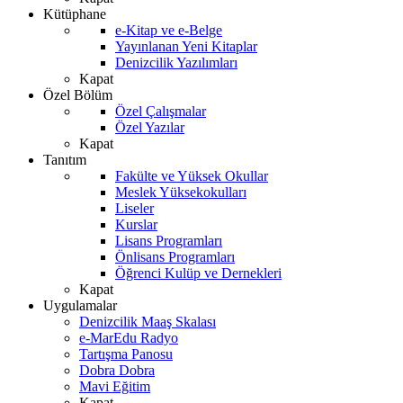
Kütüphane
e-Kitap ve e-Belge
Yayınlanan Yeni Kitaplar
Denizcilik Yazılımları
Kapat
Özel Bölüm
Özel Çalışmalar
Özel Yazılar
Kapat
Tanıtım
Fakülte ve Yüksek Okullar
Meslek Yüksekokulları
Liseler
Kurslar
Lisans Programları
Önlisans Programları
Öğrenci Kulüp ve Dernekleri
Kapat
Uygulamalar
Denizcilik Maaş Skalası
e-MarEdu Radyo
Tartışma Panosu
Dobra Dobra
Mavi Eğitim
Kapat