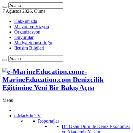
7 Ağustos 2026, Cuma
Hakkımızda
Misyon ve Vizyon
Organizasyon
Duyurular
Medya Sponsorluğu
İletişim Bilgileri
e-
MarineEducation.com Denizcilik
Eğitimine Yeni Bir Bakış Açısı
Menü
e-MarEdu TV
Röportajlar
Dr. Okan Duru ile Deniz Ekonomisi
ve Akademik Yaşam