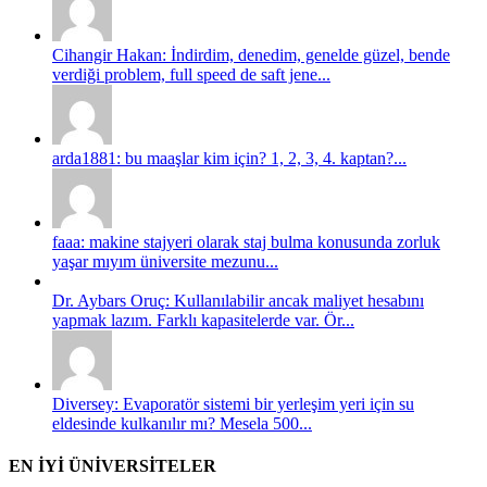
Cihangir Hakan: İndirdim, denedim, genelde güzel, bende
verdiği problem, full speed de saft jene...
arda1881: bu maaşlar kim için? 1, 2, 3, 4. kaptan?...
faaa: makine stajyeri olarak staj bulma konusunda zorluk
yaşar mıyım üniversite mezunu...
Dr. Aybars Oruç: Kullanılabilir ancak maliyet hesabını
yapmak lazım. Farklı kapasitelerde var. Ör...
Diversey: Evaporatör sistemi bir yerleşim yeri için su
eldesinde kulkanılır mı? Mesela 500...
EN İYİ ÜNİVERSİTELER