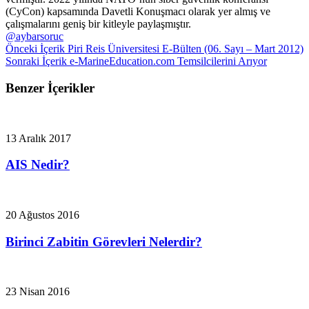
(CyCon) kapsamında Davetli Konuşmacı olarak yer almış ve
çalışmalarını geniş bir kitleyle paylaşmıştır.
@aybarsoruc
Önceki İçerik
Piri Reis Üniversitesi E-Bülten (06. Sayı – Mart 2012)
Sonraki İçerik
e-MarineEducation.com Temsilcilerini Arıyor
Benzer İçerikler
13 Aralık 2017
AIS Nedir?
20 Ağustos 2016
Birinci Zabitin Görevleri Nelerdir?
23 Nisan 2016