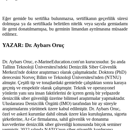
Eğer gemide bu sertifika bulunmazsa, sertifikanın geçerlilik süresi
dolmuşsa ya da sertifikada belirtilen nitelik veya sayıda gemiadamı
ile gemi donatılmamışsa, bu geminin limandan ayrılmasına müsaade
edilmez.
YAZAR: Dr. Aybars Oruç
Dr. Aybars Oruc, e-MarineEducation.com'un kurucusudur. Şu anda
Tallinn Teknoloji Üniversitesi'ndeki Denizcilik Siber Güvenlik
Merkezi'nde doktor araştırmacı olarak çalışmaktadır. Doktora (PhD)
derecesini Norveç Bilim ve Teknoloji Üniversitesi'nden (NTNU)
almıştır. Çeşitli tip ve tonajlardaki gemielrde çalıştıktan sonra karaya
geçmiş ve enspektör olarak çalışmıştır. Teknik ve operasyonel
yönlerin yanı sıra insan faktörlerini de içeren geniş bir yelpazede
denizcilik siber güvenliği üzerine bilimsel araştırmalar yapmaktadır.
Uluslararası Denizcilik Örgütü (IMO) tarafından bir ay süreyle
araştırmalarını yürütmek üzere kabul edilmiştir. Dr. Aybars Oruc,
özel ve askeri kurumlar dahil olmak üzere klas kuruluşlarına, sigorta
şirketlerine, Ar-Ge firmalarına, sahil güvenlik ve donanma
kuvvetlerine denizcilik siber güvenliği konusunda birçok seminer
vermiştir. 2022 yılında NATO’nun siber güvenlik konferansı