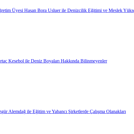
retim Üyesi Hasan Bora Usluer ile Denizcilik Eğitimi ve Meslek Yüks
rtaç Kesebol ile Deniz Boyaları Hakkında Bilinmeyenler
gür Alemdağ ile Eğitim ve Yabancı Şirketlerde Çalışma Olanakları