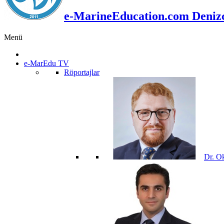
e-MarineEducation.com Denizci
Menü
e-MarEdu TV
Röportajlar
Dr. O