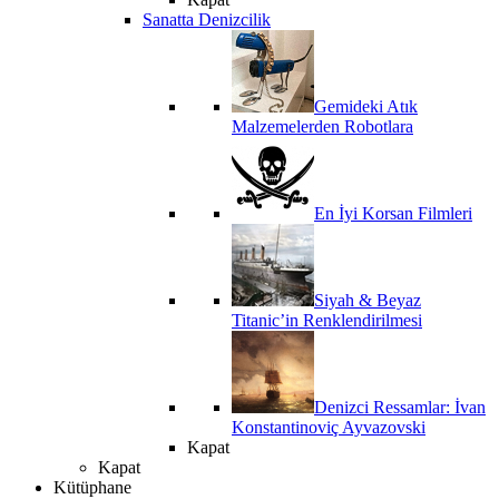
Sanatta Denizcilik
Gemideki Atık
Malzemelerden Robotlara
En İyi Korsan Filmleri
Siyah & Beyaz
Titanic’in Renklendirilmesi
Denizci Ressamlar: İvan
Konstantinoviç Ayvazovski
Kapat
Kapat
Kütüphane