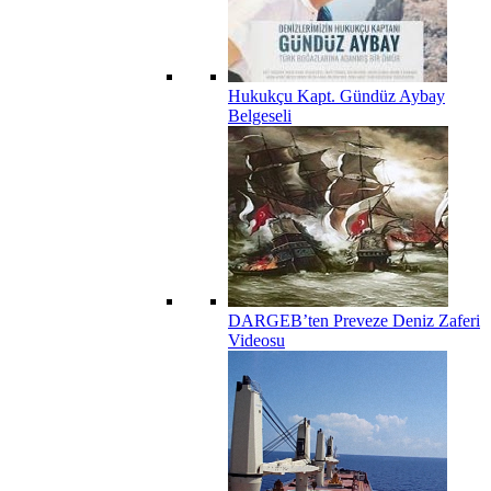
Hukukçu Kapt. Gündüz Aybay
Belgeseli
DARGEB’ten Preveze Deniz Zaferi
Videosu