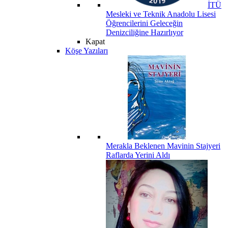
İTÜ
Mesleki ve Teknik Anadolu Lisesi
Öğrencilerini Geleceğin
Denizciliğine Hazırlıyor
Kapat
Köşe Yazıları
Merakla Beklenen Mavinin Stajyeri
Raflarda Yerini Aldı