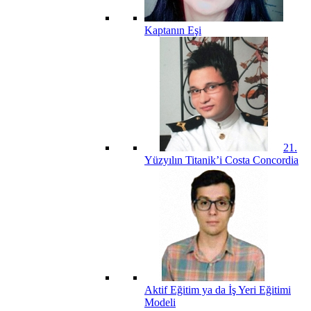
Kaptanın Eşi
21.
Yüzyılın Titanik’i Costa Concordia
Aktif Eğitim ya da İş Yeri Eğitimi
Modeli