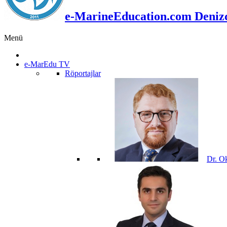
e-MarineEducation.com Denizci
Menü
e-MarEdu TV
Röportajlar
Dr. O