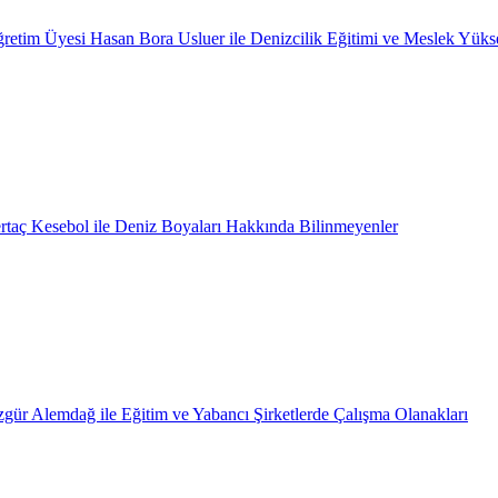
retim Üyesi Hasan Bora Usluer ile Denizcilik Eğitimi ve Meslek Yüks
rtaç Kesebol ile Deniz Boyaları Hakkında Bilinmeyenler
gür Alemdağ ile Eğitim ve Yabancı Şirketlerde Çalışma Olanakları