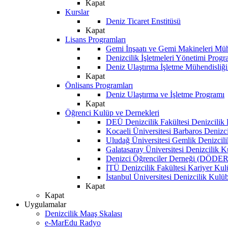
Kapat
Kurslar
Deniz Ticaret Enstitüsü
Kapat
Lisans Programları
Gemi İnşaatı ve Gemi Makineleri Müh
Denizcilik İşletmeleri Yönetimi Progr
Deniz Ulaştırma İşletme Mühendisliğ
Kapat
Önlisans Programları
Deniz Ulaştırma ve İşletme Programı
Kapat
Öğrenci Kulüp ve Dernekleri
DEÜ Denizcilik Fakültesi Denizcilik
Kocaeli Üniversitesi Barbaros Denizc
Uludağ Üniversitesi Gemlik Denizcil
Galatasaray Üniversitesi Denizcilik 
Denizci Öğrenciler Derneği (DÖDER
İTÜ Denizcilik Fakültesi Kariyer Ku
İstanbul Üniversitesi Denizcilik Kulü
Kapat
Kapat
Uygulamalar
Denizcilik Maaş Skalası
e-MarEdu Radyo