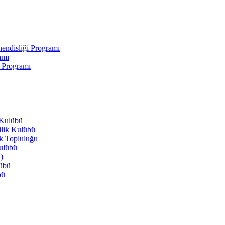
endisliği Programı
amı
i Programı
 Kulübü
ilik Kulübü
ik Topluluğu
Kulübü
)
lübü
bü