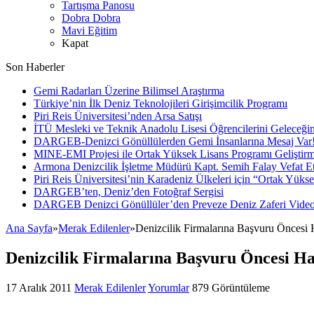
Tartışma Panosu
Dobra Dobra
Mavi Eğitim
Kapat
Son Haberler
Gemi Radarları Üzerine Bilimsel Araştırma
Türkiye’nin İlk Deniz Teknolojileri Girişimcilik Programı
Piri Reis Üniversitesi’nden Arsa Satışı
İTÜ Mesleki ve Teknik Anadolu Lisesi Öğrencilerini Geleceğin
DARGEB-Denizci Gönüllülerden Gemi İnsanlarına Mesaj Var
MINE-EMI Projesi ile Ortak Yüksek Lisans Programı Geliştirm
Armona Denizcilik İşletme Müdürü Kapt. Semih Falay Vefat Et
Piri Reis Üniversitesi’nin Karadeniz Ülkeleri için “Ortak Yüks
DARGEB’ten, Deniz’den Fotoğraf Sergisi
DARGEB Denizci Gönüllüler’den Preveze Deniz Zaferi Vide
Ana Sayfa
»
Merak Edilenler
»
Denizcilik Firmalarına Başvuru Öncesi 
Denizcilik Firmalarına Başvuru Öncesi H
17 Aralık 2011
Merak Edilenler
Yorumlar
879 Görüntüleme