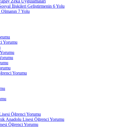
 Yapay Zeka Uygulamaları
yal İlişkileri Geliştirmenin 6 Yolu
 Olmanın 7 Yolu
Yorumu
ci Yorumu
u
i Yorumu
 Yorumu
orumu
orumu
Öğrenci Yorumu
umu
rumu
 Lisesi Öğrenci Yorumu
ik Anadolu Lisesi Öğrenci Yorumu
isesi Öğrenci Yorumu