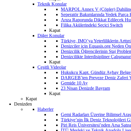
Teknik Konular
MARPOL Annex V (Çöpler) Dahilind
Seperatör Bakımlarında Yedek Parça
Arıza Raporunda Dikkat Edilecek Hu
Filika Akülerindeki Seçici Switch
Kapat
Diğer Konular
Türkiye, IMO’ya Yeterliliklerin Arttır
Denizciler için Equasis.org Neden Öne
Denizcilik Öğrencilerinin Staj Proble
Denizcilikte Interdisipliner Çalışman
Kapat
Çeşitli Videolar
Hukukçu Kapt. Gündüz Aybay Belges
DARGEB’ten Preveze Deniz Zaferi 
Gemide 10 Ay
23 Nisan Denizde Bayram
Kapat
Kapat
Denizden
Haberler
Gemi Radarları Üzerine Bilimsel Araş
Türkiye’nin İlk Deniz Teknolojileri G
Piri Reis Üniversitesi’nden Arsa Satışı
İTÜ Mesleki ve Teknik Anadolu Lisesi