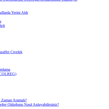
flarda Yerini Aldı
a
deli
zaffer Civelek
nımlama
 (COLREG)
e Zaman Aramalı?
Değer Olduğunu Nasıl Anlayabilirsiniz?