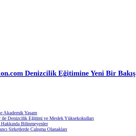
n.com Denizcilik Eğitimine Yeni Bir Bakış
 ve Akademik Yaşam
ile Denizcilik Eğitimi ve Meslek Yüksekokulları
ı Hakkında Bilinmeyenler
ncı Şirketlerde Çalışma Olanakları