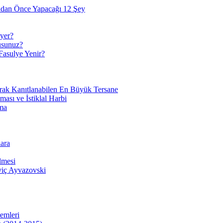
adan Önce Yapacağı 12 Şey
yer?
usunuz?
Fasulye Yenir?
arak Kanıtlanabilen En Büyük Tersane
sı ve İstiklal Harbi
ma
ara
lmesi
viç Ayvazovski
temleri