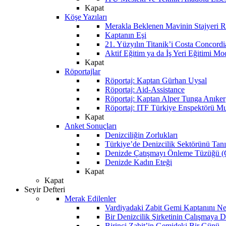
Kapat
Köşe Yazıları
Merakla Beklenen Mavinin Stajyeri Ra
Kaptanın Eşi
21. Yüzyılın Titanik’i Costa Concordi
Aktif Eğitim ya da İş Yeri Eğitimi Mo
Kapat
Röportajlar
Röportaj: Kaptan Gürhan Uysal
Röportaj: Aid-Assistance
Röportaj: Kaptan Alper Tunga Anıker
Röportaj: ITF Türkiye Enspektörü Mu
Kapat
Anket Sonuçları
Denizciliğin Zorlukları
Türkiye’de Denizcilik Sektörünü Ta
Denizde Çatışmayı Önleme Tüzüğü
Denizde Kadın Eteği
Kapat
Kapat
Seyir Defteri
Merak Edilenler
Vardiyadaki Zabit Gemi Kaptanını N
Bir Denizcilik Şirketinin Çalışmaya 
Birinci Zabit’in Gemideki Bir Günü