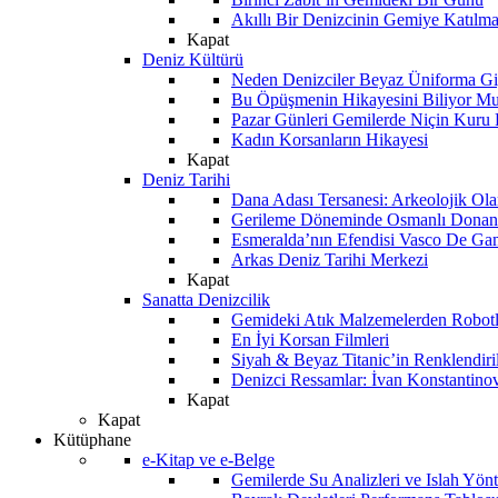
Akıllı Bir Denizcinin Gemiye Katılm
Kapat
Deniz Kültürü
Neden Denizciler Beyaz Üniforma Gi
Bu Öpüşmenin Hikayesini Biliyor M
Pazar Günleri Gemilerde Niçin Kuru 
Kadın Korsanların Hikayesi
Kapat
Deniz Tarihi
Dana Adası Tersanesi: Arkeolojik Ol
Gerileme Döneminde Osmanlı Donanma
Esmeralda’nın Efendisi Vasco De Ga
Arkas Deniz Tarihi Merkezi
Kapat
Sanatta Denizcilik
Gemideki Atık Malzemelerden Robotl
En İyi Korsan Filmleri
Siyah & Beyaz Titanic’in Renklendiri
Denizci Ressamlar: İvan Konstantino
Kapat
Kapat
Kütüphane
e-Kitap ve e-Belge
Gemilerde Su Analizleri ve Islah Yön