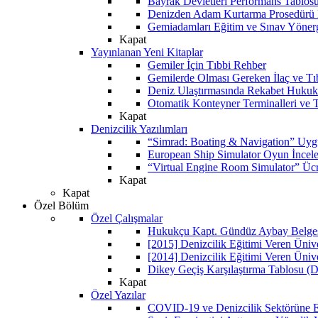
Bayrak Devletleri Performans Tablos
Denizden Adam Kurtarma Prosedürü 
Gemiadamları Eğitim ve Sınav Yöner
Kapat
Yayınlanan Yeni Kitaplar
Gemiler İçin Tıbbi Rehber
Gemilerde Olması Gereken İlaç ve Tı
Deniz Ulaştırmasında Rekabet Hukuk
Otomatik Konteyner Terminalleri ve T
Kapat
Denizcilik Yazılımları
“Simrad: Boating & Navigation” Uyg
European Ship Simulator Oyun İncel
“Virtual Engine Room Simulator” Ücr
Kapat
Kapat
Özel Bölüm
Özel Çalışmalar
Hukukçu Kapt. Gündüz Aybay Belgese
[2015] Denizcilik Eğitimi Veren Üniv
[2014] Denizcilik Eğitimi Veren Üniv
Dikey Geçiş Karşılaştırma Tablosu (D
Kapat
Özel Yazılar
COVID-19 ve Denizcilik Sektörüne Et