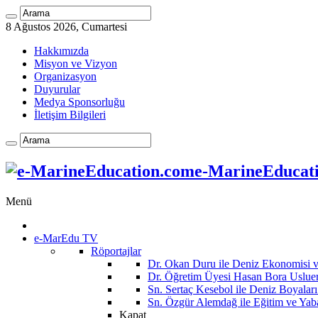
8 Ağustos 2026, Cumartesi
Hakkımızda
Misyon ve Vizyon
Organizasyon
Duyurular
Medya Sponsorluğu
İletişim Bilgileri
e-MarineEducatio
Menü
e-MarEdu TV
Röportajlar
Dr. Okan Duru ile Deniz Ekonomisi
Dr. Öğretim Üyesi Hasan Bora Usluer 
Sn. Sertaç Kesebol ile Deniz Boyalar
Sn. Özgür Alemdağ ile Eğitim ve Yaba
Kapat