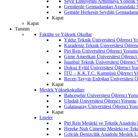
Seyir Emniyetini Arttırmaya Yönelik
Gemilerde Gemiadamları Arasındaki Sos
Gemide Herkesin Sevdiği Gemiadamı
Kapat
Kapat
Tanıtım
Fakülte ve Yüksek Okullar
Yıldız Teknik Üniversitesi Öğrenci 
Karadeniz Teknik Üniversitesi Öğren
Piri Reis Üniversitesi Öğrenci Yorum
Girne Amerikan Üniversitesi Öğrenc
İstanbul Teknik Üniversitesi Öğrenci
Dokuz Eylül Üniversitesi Öğrenci Y
İTÜ – K.K.T.C. Kampüsü Öğrenci Y
Recep Tayyip Erdoğan Üniversitesi 
Kapat
Meslek Yüksekokulları
Bahçeşehir Üniversitesi Öğrenci Yor
Uludağ Üniversitesi Öğrenci Yorumu
Galatasaray Üniversitesi Öğrenci Yo
Kapat
Liseler
Piri Reis Mesleki ve Teknik Anadolu
Hereke Nuh Çimento Mesleki ve Tekn
Gölcük Denizcilik Anadolu Meslek L