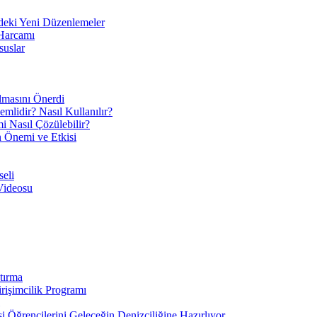
eki Yeni Düzenlemeler
 Harcamı
suslar
ılmasını Önerdi
mlidir? Nasıl Kullanılır?
mi Nasıl Çözülebilir?
ın Önemi ve Etkisi
eli
Videosu
tırma
irişimcilik Programı
 Öğrencilerini Geleceğin Denizciliğine Hazırlıyor