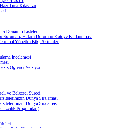
u (2014-2015)
Hazırlama Kılavuzu
gesi
bbi Donanım Listeleri
u Sorunları; Hâkim Durumun Kötüye Kullanılması
erminal Yönetim Bilgi Sistemleri
ulama İncelemesi
emesi
etsiz Öğrenci Versiyonu
li ve Belgesel Süreci
ersitelerimizin Dünya Sıralaması
ersitelerimizin Dünya Sıralaması
enizcilik Programları)
kileri