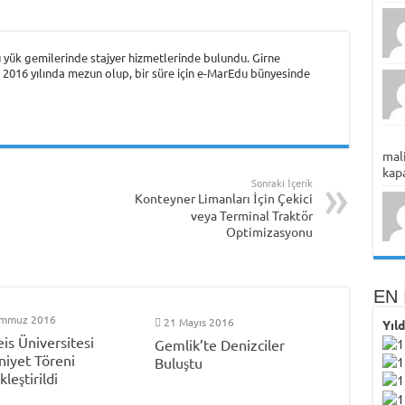
 yük gemilerinde stajyer hizmetlerinde bulundu. Girne
016 yılında mezun olup, bir süre için e-MarEdu bünyesinde
mali
kapa
Sonraki İçerik
Konteyner Limanları İçin Çekici
veya Terminal Traktör
Optimizasyonu
EN 
emmuz 2016
21 Mayıs 2016
Yıl
eis Üniversitesi
Gemlik’te Denizciler
iyet Töreni
Buluştu
leştirildi