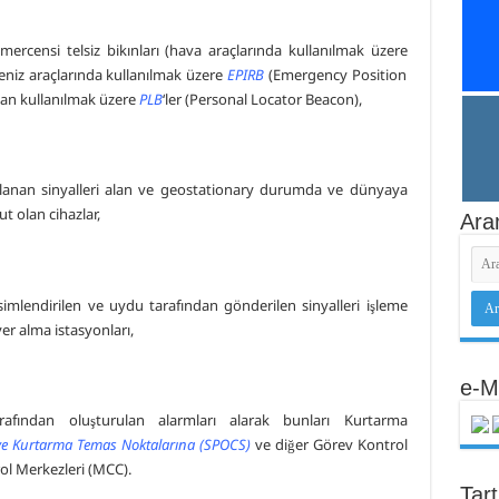
rcensi telsiz bikınları (hava araçlarında kullanılmak üzere
eniz araçlarında kullanılmak üzere
EPIRB
(Emergency Position
ndan kullanılmak üzere
PLB
‘ler (Personal Locator Beacon),
ınlanan sinyalleri alan ve geostationary durumda ve dünyaya
 olan cihazlar,
Ara
simlendirilen ve uydu tarafından gönderilen sinyalleri işleme
er alma istasyonları,
e-M
arafından oluşturulan alarmları alarak bunları Kurtarma
e Kurtarma Temas Noktalarına (SPOCS)
ve diğer Görev Kontrol
l Merkezleri (MCC).
Tar