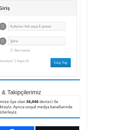
Giriş
Beni hatırla
|
Unuttum!
Kayıt Ol
& Takipçilerimiz
emize üye olan
36,446
denizci ile
ikteyiz. Ayrıca sosyal medya kanallarında
izlerleyiz.