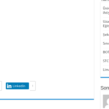
Üni
ihti
Uza
Eği
Şek
Sını
BOTA
STC
Lima
LinkedIn
1
Son