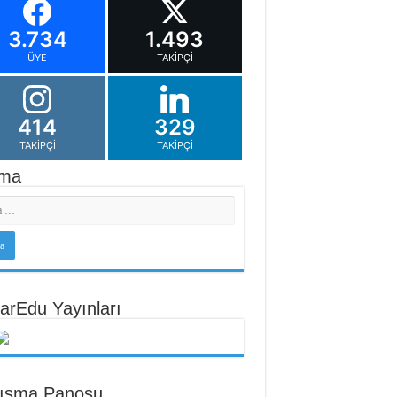
3.734
1.493
ÜYE
TAKIPÇI
414
329
TAKIPÇI
TAKIPÇI
ma
arEdu Yayınları
tışma Panosu