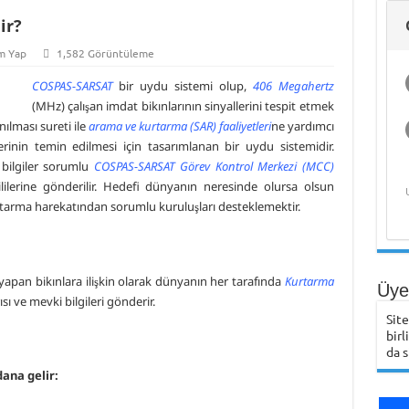
ir?
m Yap
1,582 Görüntüleme
COSPAS-SARSAT
bir uydu sistemi olup,
406 Megahertz
(MHz) çalışan imdat bikınlarının sinyallerini tespit etmek
nılması sureti ile
arama ve kurtarma (SAR) faaliyetleri
ne yardımcı
rinin temin edilmesi için tasarımlanan bir uydu sistemidir.
 bilgiler sorumlu
COSPAS-SARSAT Görev Kontrol Merkezi (MCC)
lilerine gönderilir. Hedefi dünyanın neresinde olursa olsun
arma harekatından sorumlu kuruluşları desteklemektir.
pan bikınlara ilişkin olarak dünyanın her tarafında
Kurtarma
Üye 
sı ve mevki bilgileri gönderir.
Sit
birl
da s
ana gelir: