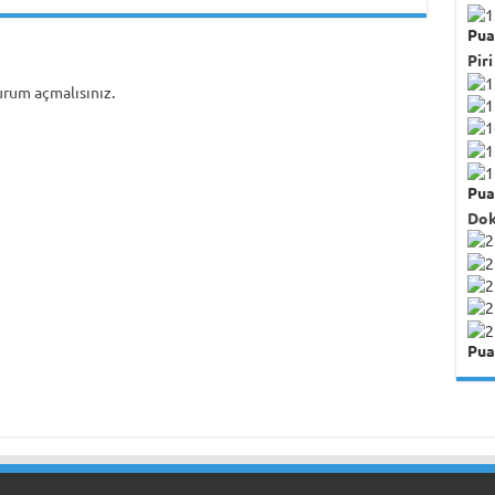
Pua
Piri
urum açmalısınız
.
Pua
Dok
Pua