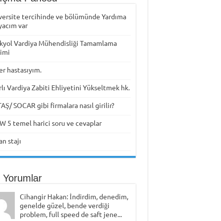
versite tercihinde ve bölümünde Yardıma
yacım var
kyol Vardiya Mühendisliği Tamamlama
timi
er hastasıyım.
rlı Vardiya Zabiti Ehliyetini Yükseltmek hk.
Ş/ SOCAR gibi firmalara nasıl girilir?
W 5 temel harici soru ve cevaplar
n stajı
 Yorumlar
Cihangir Hakan: İndirdim, denedim,
genelde güzel, bende verdiği
problem, full speed de saft jene...