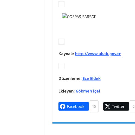
Kaynak:
http://www.ubak.gov.tr
Düzenleme:
Ece Eldek
Ekleyen:
Gökmen İçel
Facebook
Twitter
15
0