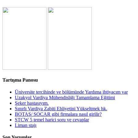
Tartışma Panosu
Üniversite tercihinde ve bölümünde Yardıma ihtiyacım var
Uzakyol Vardiya Mühendisliği Tamamlama Eğitimi
Şeker hastasıyım.
Sınırlı Vardiya Zabiti Ehliyetini Yükseltmek hk.
BOTAŞ/ SOCAR gibi firmalara nasıl girilir?
STCW 5 temel harici soru ve cevaplar
Liman stajı
Son Yorumlar