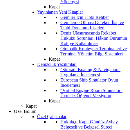
Yönergesi
Kapat
Yayınlanan Yeni Kitaplar
Gemiler İçin Tıbbi Rehber
Gemilerde Olması Gereken İlaç ve
Tıbbi Donanım Listeleri
Deniz Ulaştırmasında Rekabet
Hukuku Sorunları; Hâkim Durumun
Kötüye Kullanılması
Otomatik Konteyner Terminalleri ve
Terminal Yönetim Bilgi Sistemleri
Kapat
Denizcilik Yazılımları
“Simrad: Boating & Navigation”
Uygulama İncelemesi
European Ship Simulator Oyun
İncelemesi
“Virtual Engine Room Simulator”
Ücretsiz Öğrenci Versiyonu
Kapat
Kapat
Özel Bölüm
Özel Çalışmalar
Hukukçu Kapt. Gündüz Aybay
Belgeseli ve Belgesel Süreci