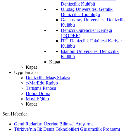
Denizcilik Kulübü
Uludağ Üniversitesi Gemlik
Denizcilik Topluluğu
Galatasaray Üniversitesi Denizcilik
Kulübü
Denizci Öğrenciler Derneği
(DÖDER)
İTÜ Denizcilik Fakültesi Kariyer
Kulübü
İstanbul Üniversitesi Denizcilik
Kulübü
Kapat
Kapat
Uygulamalar
Denizcilik Maaş Skalası
e-MarEdu Radyo
Tartışma Panosu
Dobra Dobra
Mavi Eğitim
Kapat
Son Haberler
Gemi Radarları Üzerine Bilimsel Araştırma
Türkiye’nin İlk Deniz Teknolojileri Girişimcilik Programı