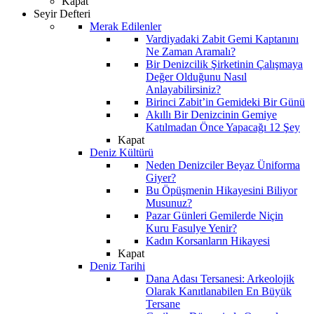
Kapat
Seyir Defteri
Merak Edilenler
Vardiyadaki Zabit Gemi Kaptanını
Ne Zaman Aramalı?
Bir Denizcilik Şirketinin Çalışmaya
Değer Olduğunu Nasıl
Anlayabilirsiniz?
Birinci Zabit’in Gemideki Bir Günü
Akıllı Bir Denizcinin Gemiye
Katılmadan Önce Yapacağı 12 Şey
Kapat
Deniz Kültürü
Neden Denizciler Beyaz Üniforma
Giyer?
Bu Öpüşmenin Hikayesini Biliyor
Musunuz?
Pazar Günleri Gemilerde Niçin
Kuru Fasulye Yenir?
Kadın Korsanların Hikayesi
Kapat
Deniz Tarihi
Dana Adası Tersanesi: Arkeolojik
Olarak Kanıtlanabilen En Büyük
Tersane