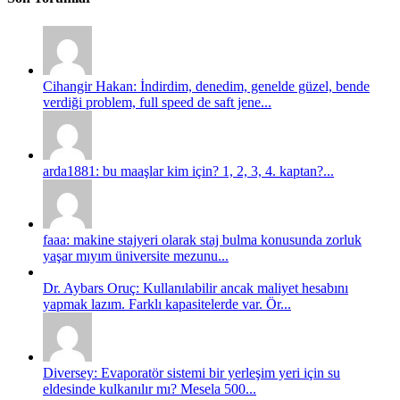
Cihangir Hakan: İndirdim, denedim, genelde güzel, bende
verdiği problem, full speed de saft jene...
arda1881: bu maaşlar kim için? 1, 2, 3, 4. kaptan?...
faaa: makine stajyeri olarak staj bulma konusunda zorluk
yaşar mıyım üniversite mezunu...
Dr. Aybars Oruç: Kullanılabilir ancak maliyet hesabını
yapmak lazım. Farklı kapasitelerde var. Ör...
Diversey: Evaporatör sistemi bir yerleşim yeri için su
eldesinde kulkanılır mı? Mesela 500...