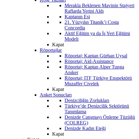
Merakla Beklenen Mavinin Stajyeri
Raflarda Yerini Aldı
Kaptanın Eşi
21. Yüzyılın Titanik’i Costa
Concordia
Aktif Eğitim ya da İş Yeri Eğitimi
Modeli
Kapat
Röportajlar
Röportaj: Kaptan Gürhan Uysal
Röportaj: Aid-Assistance
Röportaj: Kaptan Alper Tunga
Anıker
Röportaj: ITF Türkiye Enspektörü
Muzaffer Civelek
Kapat
Anket Sonuçları
Denizciliğin Zorlukları
Türkiye’de Denizcilik Sektörünü
Tanımlama
Denizde Çatışmayı Önleme Tüzüğü
(COLREG)
Denizde Kadın Eteği
Kapat