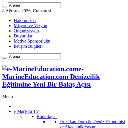
8 Ağustos 2026, Cumartesi
Hakkımızda
Misyon ve Vizyon
Organizasyon
Duyurular
Medya Sponsorluğu
İletişim Bilgileri
e-
MarineEducation.com Denizcilik
Eğitimine Yeni Bir Bakış Açısı
Menü
e-MarEdu TV
Röportajlar
Dr. Okan Duru ile Deniz Ekonomisi
ve Akademik Yaşam