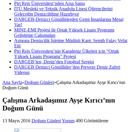
Piri Reis Üniversitesi’nden Arsa Satışı
İTÜ Mesleki ve Teknik Anadolu Lisesi Öğrencilerini
Geleceğin Denizciliğine Hazırlıyor
DARGEB-Denizci Gönüllülerden Gemi İnsanlarına Mesaj
Var!
MINE-EMI Projesi ile Ortak Yüksek Lisans Programı
Geliştirme Çalışmaları
Armona Denizcilik İşletme Müdürü Kapt. Semih Falay Vefat
Etti
Piri Reis Üniversitesi’nin Karadeniz Ülkeleri için “Ortak
Yüksek Lisans Programı” Projesi
DARGEB’ten, Deniz’den Fotoğraf Sergisi
DARGEB Denizci Gönüllüler’den Preveze Deniz Zaferi
Videosu
Ana Sayfa
»
Doğum Günleri
»
Çalışma Arkadaşımız Ayşe Kırıcı’nın
Doğum Günü
Çalışma Arkadaşımız Ayşe Kırıcı’nın
Doğum Günü
13 Mayıs 2016
Doğum Günleri
Yorum
490 Görüntüleme