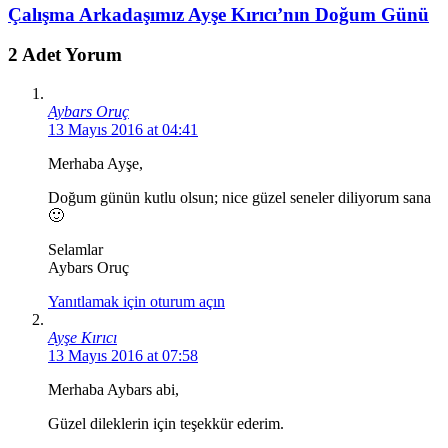
Çalışma Arkadaşımız Ayşe Kırıcı’nın Doğum Günü
2 Adet Yorum
Aybars Oruç
13 Mayıs 2016 at 04:41
Merhaba Ayşe,
Doğum günün kutlu olsun; nice güzel seneler diliyorum sana
🙂
Selamlar
Aybars Oruç
Yanıtlamak için oturum açın
Ayşe Kırıcı
13 Mayıs 2016 at 07:58
Merhaba Aybars abi,
Güzel dileklerin için teşekkür ederim.