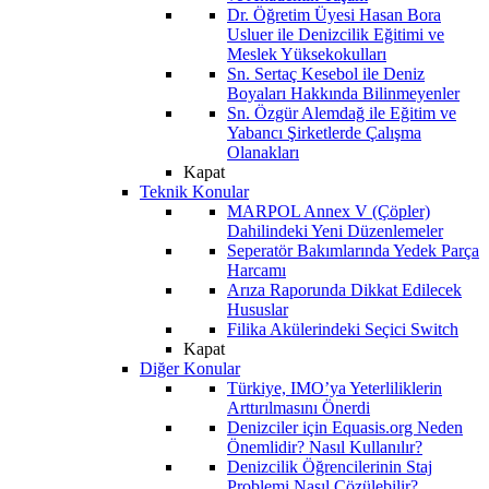
Dr. Öğretim Üyesi Hasan Bora
Usluer ile Denizcilik Eğitimi ve
Meslek Yüksekokulları
Sn. Sertaç Kesebol ile Deniz
Boyaları Hakkında Bilinmeyenler
Sn. Özgür Alemdağ ile Eğitim ve
Yabancı Şirketlerde Çalışma
Olanakları
Kapat
Teknik Konular
MARPOL Annex V (Çöpler)
Dahilindeki Yeni Düzenlemeler
Seperatör Bakımlarında Yedek Parça
Harcamı
Arıza Raporunda Dikkat Edilecek
Hususlar
Filika Akülerindeki Seçici Switch
Kapat
Diğer Konular
Türkiye, IMO’ya Yeterliliklerin
Arttırılmasını Önerdi
Denizciler için Equasis.org Neden
Önemlidir? Nasıl Kullanılır?
Denizcilik Öğrencilerinin Staj
Problemi Nasıl Çözülebilir?