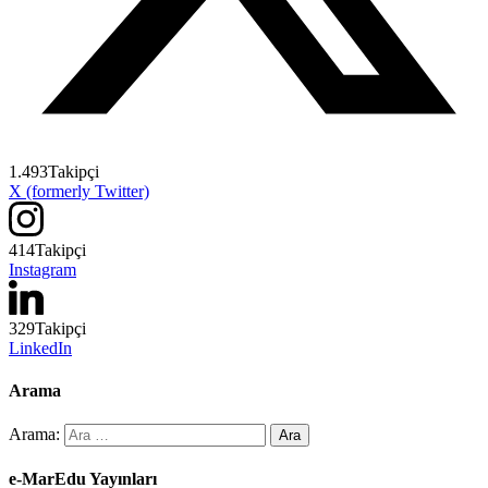
1.493
Takipçi
X (formerly Twitter)
414
Takipçi
Instagram
329
Takipçi
LinkedIn
Arama
Arama:
e-MarEdu Yayınları