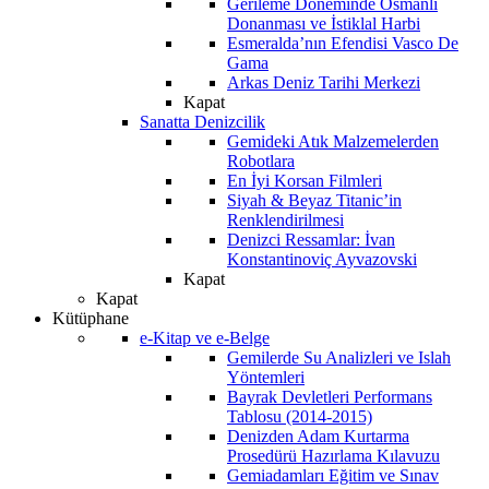
Gerileme Döneminde Osmanlı
Donanması ve İstiklal Harbi
Esmeralda’nın Efendisi Vasco De
Gama
Arkas Deniz Tarihi Merkezi
Kapat
Sanatta Denizcilik
Gemideki Atık Malzemelerden
Robotlara
En İyi Korsan Filmleri
Siyah & Beyaz Titanic’in
Renklendirilmesi
Denizci Ressamlar: İvan
Konstantinoviç Ayvazovski
Kapat
Kapat
Kütüphane
e-Kitap ve e-Belge
Gemilerde Su Analizleri ve Islah
Yöntemleri
Bayrak Devletleri Performans
Tablosu (2014-2015)
Denizden Adam Kurtarma
Prosedürü Hazırlama Kılavuzu
Gemiadamları Eğitim ve Sınav