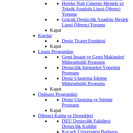
Hereke Nuh Çimento Mesleki ve
Teknik Anadolu Lisesi Öğrenci
Yorumu
Gölcük Denizcilik Anadolu Meslek
Lisesi Öğrenci Yorumu
Kapat
Kurslar
Deniz Ticaret Enstitüsü
Kapat
Lisans Programları
Gemi İnşaatı ve Gemi Makineleri
Mühendisliği Programı
Denizcilik İşletmeleri Yönetimi
Programı
Deniz Ulaştırma İşletme
Mühendisliği Programı
Kapat
Önlisans Programları
Deniz Ulaştırma ve İşletme
Programı
Kapat
Öğrenci Kulüp ve Dernekleri
DEÜ Denizcilik Fakültesi
Denizcilik Kulübü
Kocaeli Üniversitesi Barbaros