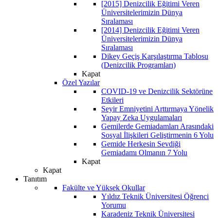
[2015] Denizcilik Eğitimi Veren
Üniversitelerimizin Dünya
Sıralaması
[2014] Denizcilik Eğitimi Veren
Üniversitelerimizin Dünya
Sıralaması
Dikey Geçiş Karşılaştırma Tablosu
(Denizcilik Programları)
Kapat
Özel Yazılar
COVID-19 ve Denizcilik Sektörüne
Etkileri
Seyir Emniyetini Arttırmaya Yönelik
Yapay Zeka Uygulamaları
Gemilerde Gemiadamları Arasındaki
Sosyal İlişkileri Geliştirmenin 6 Yolu
Gemide Herkesin Sevdiği
Gemiadamı Olmanın 7 Yolu
Kapat
Kapat
Tanıtım
Fakülte ve Yüksek Okullar
Yıldız Teknik Üniversitesi Öğrenci
Yorumu
Karadeniz Teknik Üniversitesi