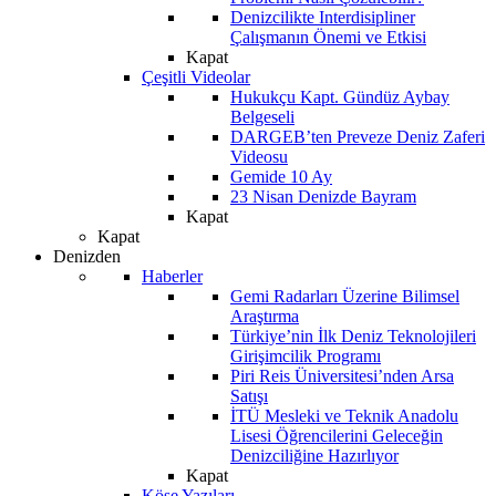
Denizcilikte Interdisipliner
Çalışmanın Önemi ve Etkisi
Kapat
Çeşitli Videolar
Hukukçu Kapt. Gündüz Aybay
Belgeseli
DARGEB’ten Preveze Deniz Zaferi
Videosu
Gemide 10 Ay
23 Nisan Denizde Bayram
Kapat
Kapat
Denizden
Haberler
Gemi Radarları Üzerine Bilimsel
Araştırma
Türkiye’nin İlk Deniz Teknolojileri
Girişimcilik Programı
Piri Reis Üniversitesi’nden Arsa
Satışı
İTÜ Mesleki ve Teknik Anadolu
Lisesi Öğrencilerini Geleceğin
Denizciliğine Hazırlıyor
Kapat
Köşe Yazıları