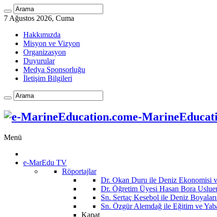
7 Ağustos 2026, Cuma
Hakkımızda
Misyon ve Vizyon
Organizasyon
Duyurular
Medya Sponsorluğu
İletişim Bilgileri
e-MarineEducatio
Menü
e-MarEdu TV
Röportajlar
Dr. Okan Duru ile Deniz Ekonomisi
Dr. Öğretim Üyesi Hasan Bora Usluer 
Sn. Sertaç Kesebol ile Deniz Boyalar
Sn. Özgür Alemdağ ile Eğitim ve Yaba
Kapat