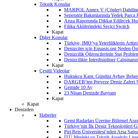
Teknik Konular
MARPOL Annex V (Çöpler) Dahilind
Seperatör Bakımlarında Yedek Parça
Arıza Raporunda Dikkat Edilecek Hu
Filika Akülerindeki Seçici Switch
Kapat
Diğer Konular
Türkiye, IMO’ya Yeterliliklerin Arttır
Denizciler için Equasis.org Neden Öne
Denizcilik Öğrencilerinin Staj Proble
Denizcilikte Interdisipliner Çalışman
Kapat
Çeşitli Videolar
Hukukçu Kapt. Gündüz Aybay Belges
DARGEB’ten Preveze Deniz Zaferi 
Gemide 10 Ay
23 Nisan Denizde Bayram
Kapat
Kapat
Denizden
Haberler
Gemi Radarları Üzerine Bilimsel Araş
Türkiye’nin İlk Deniz Teknolojileri G
Piri Reis Üniversitesi’nden Arsa Satışı
İTÜ Mesleki ve Teknik Anadolu Lisesi