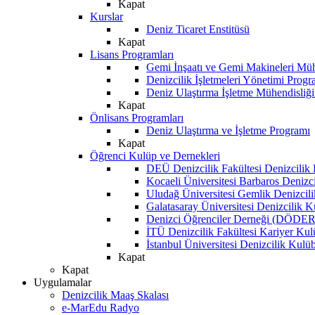
Kapat
Kurslar
Deniz Ticaret Enstitüsü
Kapat
Lisans Programları
Gemi İnşaatı ve Gemi Makineleri Müh
Denizcilik İşletmeleri Yönetimi Progr
Deniz Ulaştırma İşletme Mühendisliğ
Kapat
Önlisans Programları
Deniz Ulaştırma ve İşletme Programı
Kapat
Öğrenci Kulüp ve Dernekleri
DEÜ Denizcilik Fakültesi Denizcilik
Kocaeli Üniversitesi Barbaros Denizc
Uludağ Üniversitesi Gemlik Denizcil
Galatasaray Üniversitesi Denizcilik 
Denizci Öğrenciler Derneği (DÖDER
İTÜ Denizcilik Fakültesi Kariyer Ku
İstanbul Üniversitesi Denizcilik Kulü
Kapat
Kapat
Uygulamalar
Denizcilik Maaş Skalası
e-MarEdu Radyo