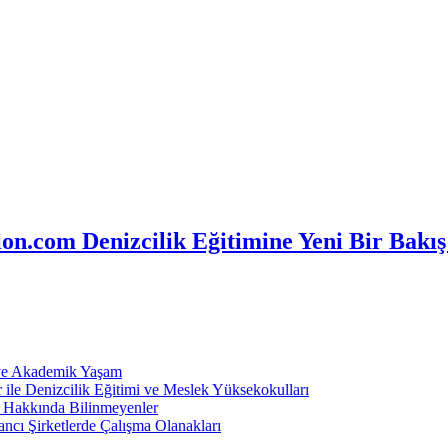
n.com Denizcilik Eğitimine Yeni Bir Bakış
 ve Akademik Yaşam
ile Denizcilik Eğitimi ve Meslek Yüksekokulları
ı Hakkında Bilinmeyenler
ncı Şirketlerde Çalışma Olanakları