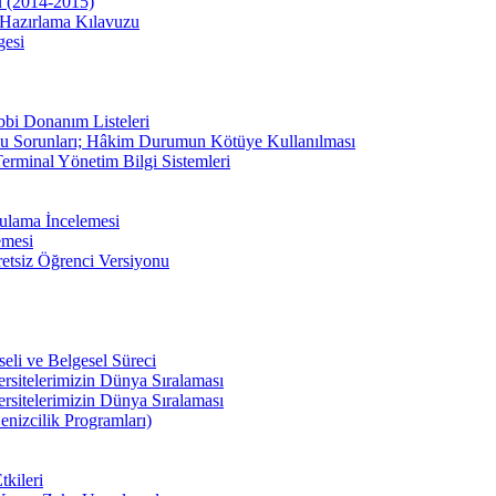
u (2014-2015)
Hazırlama Kılavuzu
gesi
bbi Donanım Listeleri
u Sorunları; Hâkim Durumun Kötüye Kullanılması
erminal Yönetim Bilgi Sistemleri
ulama İncelemesi
emesi
etsiz Öğrenci Versiyonu
li ve Belgesel Süreci
ersitelerimizin Dünya Sıralaması
ersitelerimizin Dünya Sıralaması
enizcilik Programları)
kileri