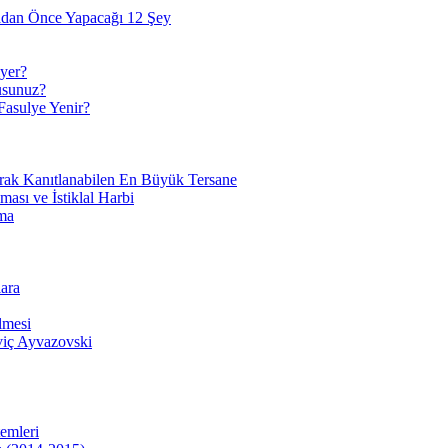
adan Önce Yapacağı 12 Şey
yer?
usunuz?
Fasulye Yenir?
arak Kanıtlanabilen En Büyük Tersane
sı ve İstiklal Harbi
ma
ara
lmesi
viç Ayvazovski
temleri