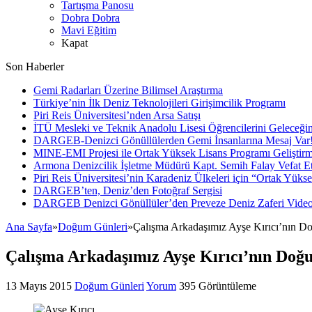
Tartışma Panosu
Dobra Dobra
Mavi Eğitim
Kapat
Son Haberler
Gemi Radarları Üzerine Bilimsel Araştırma
Türkiye’nin İlk Deniz Teknolojileri Girişimcilik Programı
Piri Reis Üniversitesi’nden Arsa Satışı
İTÜ Mesleki ve Teknik Anadolu Lisesi Öğrencilerini Geleceğin
DARGEB-Denizci Gönüllülerden Gemi İnsanlarına Mesaj Var
MINE-EMI Projesi ile Ortak Yüksek Lisans Programı Geliştirm
Armona Denizcilik İşletme Müdürü Kapt. Semih Falay Vefat Et
Piri Reis Üniversitesi’nin Karadeniz Ülkeleri için “Ortak Yüks
DARGEB’ten, Deniz’den Fotoğraf Sergisi
DARGEB Denizci Gönüllüler’den Preveze Deniz Zaferi Vide
Ana Sayfa
»
Doğum Günleri
»
Çalışma Arkadaşımız Ayşe Kırıcı’nın 
Çalışma Arkadaşımız Ayşe Kırıcı’nın Do
13 Mayıs 2015
Doğum Günleri
Yorum
395 Görüntüleme