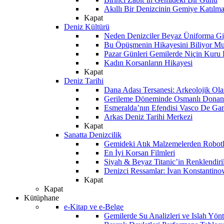
Akıllı Bir Denizcinin Gemiye Katılm
Kapat
Deniz Kültürü
Neden Denizciler Beyaz Üniforma Gi
Bu Öpüşmenin Hikayesini Biliyor M
Pazar Günleri Gemilerde Niçin Kuru 
Kadın Korsanların Hikayesi
Kapat
Deniz Tarihi
Dana Adası Tersanesi: Arkeolojik Ol
Gerileme Döneminde Osmanlı Donanma
Esmeralda’nın Efendisi Vasco De Ga
Arkas Deniz Tarihi Merkezi
Kapat
Sanatta Denizcilik
Gemideki Atık Malzemelerden Robotl
En İyi Korsan Filmleri
Siyah & Beyaz Titanic’in Renklendiri
Denizci Ressamlar: İvan Konstantino
Kapat
Kapat
Kütüphane
e-Kitap ve e-Belge
Gemilerde Su Analizleri ve Islah Yön