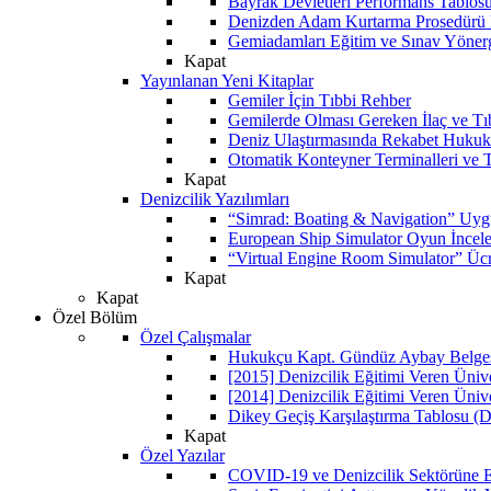
Bayrak Devletleri Performans Tablos
Denizden Adam Kurtarma Prosedürü 
Gemiadamları Eğitim ve Sınav Yöner
Kapat
Yayınlanan Yeni Kitaplar
Gemiler İçin Tıbbi Rehber
Gemilerde Olması Gereken İlaç ve Tı
Deniz Ulaştırmasında Rekabet Hukuk
Otomatik Konteyner Terminalleri ve T
Kapat
Denizcilik Yazılımları
“Simrad: Boating & Navigation” Uyg
European Ship Simulator Oyun İncel
“Virtual Engine Room Simulator” Ücr
Kapat
Kapat
Özel Bölüm
Özel Çalışmalar
Hukukçu Kapt. Gündüz Aybay Belgese
[2015] Denizcilik Eğitimi Veren Üniv
[2014] Denizcilik Eğitimi Veren Üniv
Dikey Geçiş Karşılaştırma Tablosu (D
Kapat
Özel Yazılar
COVID-19 ve Denizcilik Sektörüne Et