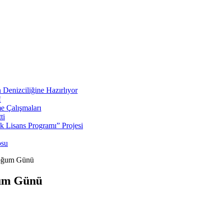
 Denizciliğine Hazırlıyor
!
e Çalışmaları
ti
ek Lisans Programı” Projesi
osu
Doğum Günü
ğum Günü