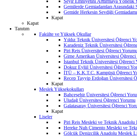
Seyir Emniyetini Arttırmaya Yönelik
Gemilerde Gemiadamları Arasındaki Sos
Gemide Herkesin Sevdiği Gemiadamı
Kapat
Kapat
Tanıtım
Fakülte ve Yüksek Okullar
Yıldız Teknik Üniversitesi Öğrenci 
Karadeniz Teknik Üniversitesi Öğren
Piri Reis Üniversitesi Öğrenci Yorum
Girne Amerikan Üniversitesi Öğrenc
İstanbul Teknik Üniversitesi Öğrenci
Dokuz Eylül Üniversitesi Öğrenci Y
İTÜ – K.K.T.C. Kampüsü Öğrenci Y
Recep Tayyip Erdoğan Üniversitesi 
Kapat
Meslek Yüksekokulları
Bahçeşehir Üniversitesi Öğrenci Yor
Uludağ Üniversitesi Öğrenci Yorumu
Galatasaray Üniversitesi Öğrenci Yo
Kapat
Liseler
Piri Reis Mesleki ve Teknik Anadolu
Hereke Nuh Çimento Mesleki ve Tekn
Gölcük Denizcilik Anadolu Meslek L