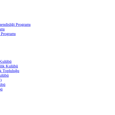
endisliği Programı
amı
i Programı
 Kulübü
ilik Kulübü
ik Topluluğu
Kulübü
)
lübü
bü