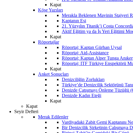
Kapat
Köşe Yazıları
Merakla Beklenen Mavinin Stajyeri Ra
Kaptanın Eşi
21. Yüzyılın Titanik’i Costa Concordi
Aktif Eğitim ya da İş Yeri Eğitimi Mo
Kapat
Röportajlar
Röportaj: Kaptan Gürhan Uysal
Röportaj: Aid-Assistance
Röportaj: Kaptan Alper Tunga Anıker
Röportaj: ITF Türkiye Enspektörü Mu
Kapat
Anket Sonuçları
Denizciliğin Zorlukları
Türkiye’de Denizcilik Sektörünü Ta
Denizde Çatışmayı Önleme Tüzüğü
Denizde Kadın Eteği
Kapat
Kapat
Seyir Defteri
Merak Edilenler
Vardiyadaki Zabit Gemi Kaptanını N
Bir Denizcilik Şirketinin Çalışmaya 
Birinci Zabit’in Gemideki Bir Günü