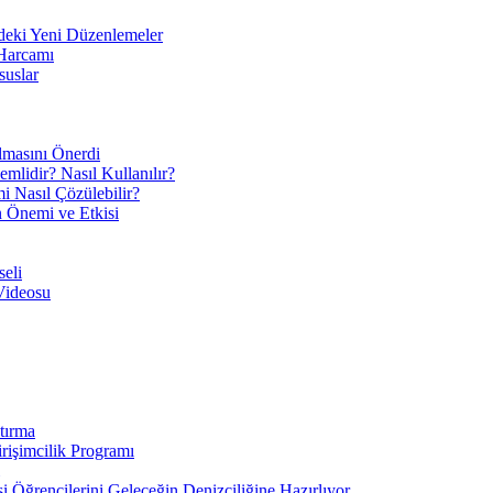
eki Yeni Düzenlemeler
 Harcamı
suslar
ılmasını Önerdi
mlidir? Nasıl Kullanılır?
mi Nasıl Çözülebilir?
ın Önemi ve Etkisi
eli
Videosu
tırma
irişimcilik Programı
 Öğrencilerini Geleceğin Denizciliğine Hazırlıyor