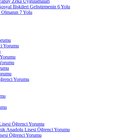
 Yapay Zeka Uygulamaları
yal İlişkileri Geliştirmenin 6 Yolu
 Olmanın 7 Yolu
Yorumu
ci Yorumu
u
i Yorumu
 Yorumu
orumu
orumu
Öğrenci Yorumu
umu
rumu
 Lisesi Öğrenci Yorumu
ik Anadolu Lisesi Öğrenci Yorumu
isesi Öğrenci Yorumu