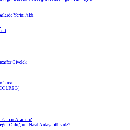
flarda Yerini Aldı
a
deli
zaffer Civelek
nımlama
 (COLREG)
e Zaman Aramalı?
Değer Olduğunu Nasıl Anlayabilirsiniz?