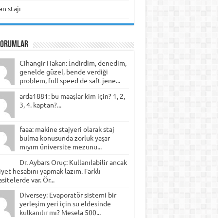
n stajı
Yorumlar
Cihangir Hakan: İndirdim, denedim,
genelde güzel, bende verdiği
problem, full speed de saft jene...
arda1881: bu maaşlar kim için? 1, 2,
3, 4. kaptan?...
faaa: makine stajyeri olarak staj
bulma konusunda zorluk yaşar
mıyım üniversite mezunu...
Dr. Aybars Oruç: Kullanılabilir ancak
yet hesabını yapmak lazım. Farklı
sitelerde var. Ör...
Diversey: Evaporatör sistemi bir
yerleşim yeri için su eldesinde
kulkanılır mı? Mesela 500...