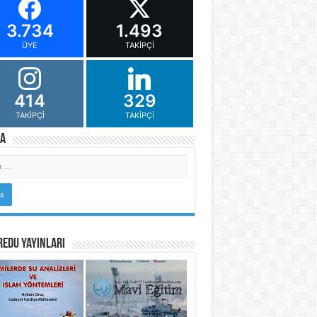
3.734
1.493
ÜYE
TAKIPÇI
414
329
TAKIPÇI
TAKIPÇI
a
Edu Yayınları