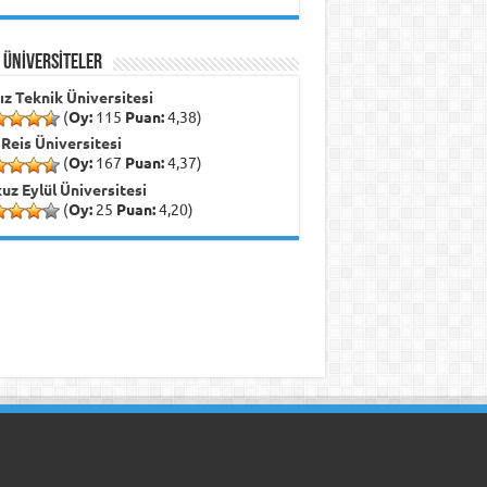
İ ÜNİVERSİTELER
dız Teknik Üniversitesi
(
Oy:
115
Puan:
4,38)
 Reis Üniversitesi
(
Oy:
167
Puan:
4,37)
uz Eylül Üniversitesi
(
Oy:
25
Puan:
4,20)