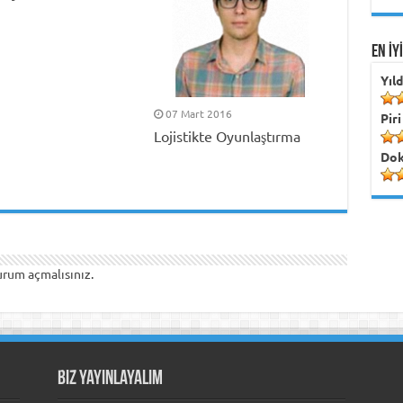
EN İY
Yıl
07 Mart 2016
Piri
Lojistikte Oyunlaştırma
Dok
urum açmalısınız
.
Biz Yayınlayalım