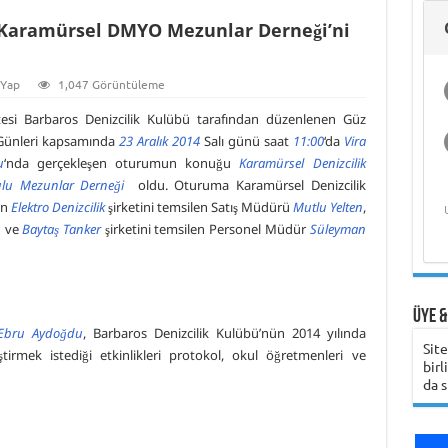
Hukukçu Kapt.
Deniz Ekonomisi
Gemi Kaptanını Ne
Analizleri ve Islah
Üzerine Bilimsel
Üniversitesi
Hasan Bora Usluer
Üniversitesi
Şirketinin
ile 
Gem
Üni
Gündüz Aybay
 Karamürsel DMYO Mezunlar Derneği’ni
ve Akademik
Zaman Aramalı?
Öğrenci Yorumu
Yöntemleri
Araştırma
ile Denizcilik
Çalışmaya Değer
Öğrenci Yorumu
Hak
Öğ
Belgeseli ve
Yaşam
Eğitimi ve Meslek
Olduğunu Nasıl
Bili
Belgesel Süreci
Yüksekokulları
Anlayabilirsiniz?
 Yap
1,047 Görüntüleme
itesi Barbaros Denizcilik Kulübü tarafından düzenlenen Güz
Günleri kapsamında
23 Aralık 2014
Salı günü saat
11:00
‘da
Vira
u
‘nda gerçekleşen oturumun konuğu
Karamürsel Denizcilik
Karadeniz Teknik
Girne Amerikan
ulu Mezunlar Derneği
oldu. Oturuma Karamürsel Denizcilik
Üniversitesi
Üniversitesi
en
Elektro Denizcilik
şirketini temsilen Satış Müdürü
Mutlu Yelten
,
Öğrenci Yorumu
Öğrenci Yorumu
Öğ
n
ve
Baytaş Tanker
şirketini temsilen Personel Müdür
Süleyman
Üye &
Ebru Aydoğdu
, Barbaros Denizcilik Kulübü’nün 2014 yılında
Sit
ştirmek istediği etkinlikleri protokol, okul öğretmenleri ve
birl
da s