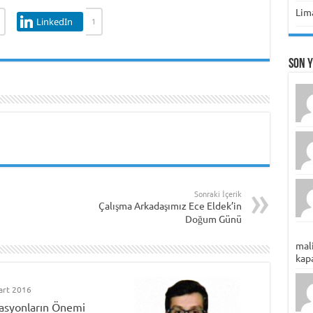
Lima
LinkedIn
1
Son 
Sonraki İçerik
Çalışma Arkadaşımız Ece Eldek’in
Doğum Günü
mali
kapa
art 2016
asyonların Önemi