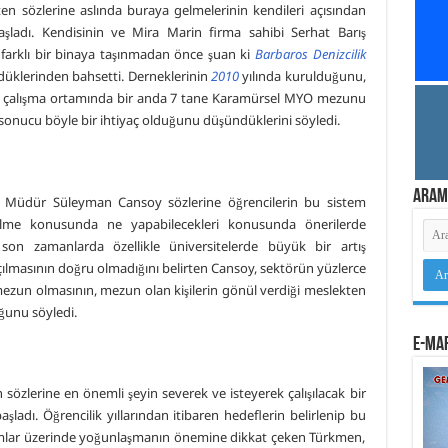
ten sözlerine aslında buraya gelmelerinin kendileri açısından
adı. Kendisinin ve Mira Marin firma sahibi Serhat Barış
farklı bir binaya taşınmadan önce şuan ki
Barbaros Denizcilik
düklerinden bahsetti. Derneklerinin
2010
yılında kurulduğunu,
en çalışma ortamında bir anda 7 tane Karamürsel MYO mezunu
sonucu böyle bir ihtiyaç olduğunu düşündüklerini söyledi.
Aram
el Müdür Süleyman Cansoy sözlerine öğrencilerin bu sistem
lme konusunda ne yapabilecekleri konusunda önerilerde
n son zamanlarda özellikle üniversitelerde büyük bir artış
çılmasının doğru olmadığını belirten Cansoy, sektörün yüzlerce
mezun olmasının, mezun olan kişilerin gönül verdiği meslekten
unu söyledi.
e-Mar
sözlerine en önemli şeyin severek ve isteyerek çalışılacak bir
adı. Öğrencilik yıllarından itibaren hedeflerin belirlenip bu
umlar üzerinde yoğunlaşmanın önemine dikkat çeken Türkmen,