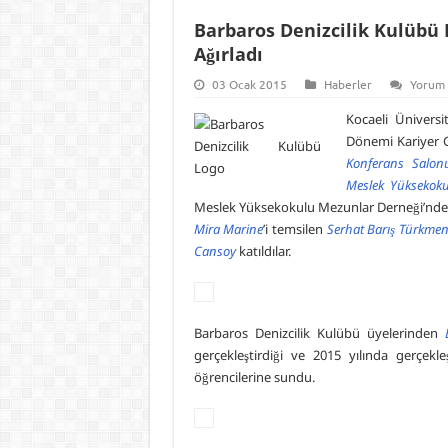
Barbaros Denizcilik Kulübü
Ağırladı
03 Ocak 2015
Haberler
Yorum
Kocaeli Ünivers
Dönemi Kariyer 
Konferans Salon
Meslek Yüksekok
Meslek Yüksekokulu Mezunlar Derneği’nd
Mira Marine
’i temsilen
Serhat Barış Türkme
Cansoy
katıldılar.
Barbaros Denizcilik Kulübü üyelerinden
gerçekleştirdiği ve 2015 yılında gerçekle
öğrencilerine sundu.