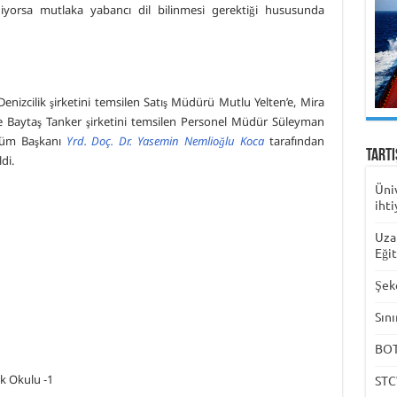
niyorsa mutlaka yabancı dil bilinmesi gerektiği hususunda
izcilik şirketini temsilen Satış Müdürü Mutlu Yelten’e, Mira
ve Baytaş Tanker şirketini temsilen Personel Müdür Süleyman
lüm Başkanı
Yrd. Doç. Dr. Yasemin Nemlioğlu Koca
tarafından
Tart
di.
Üni
ihti
Uza
Eği
Şek
Sını
BOTA
STC