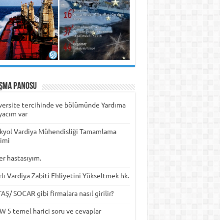
ışma Panosu
versite tercihinde ve bölümünde Yardıma
yacım var
kyol Vardiya Mühendisliği Tamamlama
timi
er hastasıyım.
rlı Vardiya Zabiti Ehliyetini Yükseltmek hk.
Ş/ SOCAR gibi firmalara nasıl girilir?
W 5 temel harici soru ve cevaplar