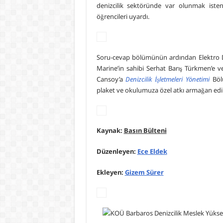
denizcilik sektöründe var olunmak iste
öğrencileri uyardı.
Soru-cevap bölümünün ardından Elektro Den
Marine’in sahibi Serhat Barış Türkmen’e 
Cansoy’a
Denizcilik İşletmeleri Yönetimi
Bö
plaket ve okulumuza özel atkı armağan edil
Kaynak:
Basın Bülteni
Düzenleyen:
Ece Eldek
Ekleyen:
Gizem Sürer