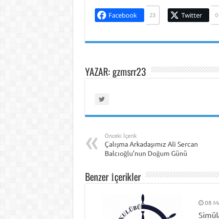
Facebook
Twitter
23
0
YAZAR: gzmsrr23
Önceki İçerik
Çalışma Arkadaşımız Ali Sercan
Balcıoğlu’nun Doğum Günü
Benzer İçerikler
08 M
Simül