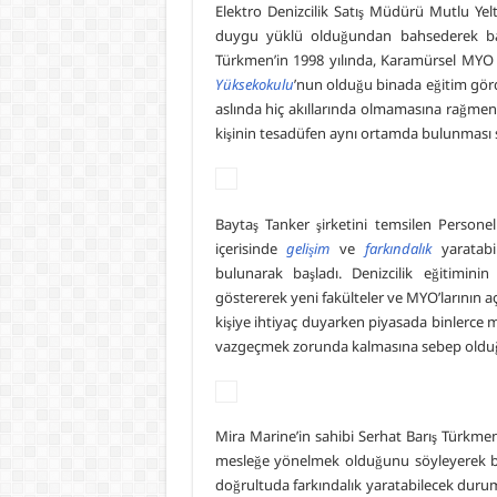
Elektro Denizcilik Satış Müdürü Mutlu Yel
duygu yüklü olduğundan bahsederek başl
Türkmen’in 1998 yılında, Karamürsel MYO 
Yüksekokulu
’nun olduğu binada eğitim gör
aslında hiç akıllarında olmamasına rağm
kişinin tesadüfen aynı ortamda bulunması 
Baytaş Tanker şirketini temsilen Person
içerisinde
gelişim
ve
farkındalık
yaratabi
bulunarak başladı. Denizcilik eğitimini
göstererek yeni fakülteler ve MYO’larının a
kişiye ihtiyaç duyarken piyasada binlerce 
vazgeçmek zorunda kalmasına sebep olduğ
Mira Marine’in sahibi Serhat Barış Türkmen 
mesleğe yönelmek olduğunu söyleyerek başl
doğrultuda farkındalık yaratabilecek dur