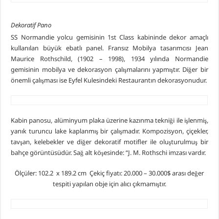
Dekoratif Pano
SS Normandie yolcu gemisinin 1st Class kabininde dekor amaçlı
kullanılan büyük ebatlı panel. Fransız Mobilya tasarımcısı Jean
Maurice Rothschild, (1902 – 1998), 1934 yılında Normandie
gemisinin mobilya ve dekorasyon çalışmalarını yapmıştır. Diğer bir
önemli çalışması ise Eyfel Kulesindeki Restaurantın dekorasyonudur.
Kabin panosu, alüminyum plaka üzerine kazınma tekniği ile işlenmiş,
yanık turuncu lake kaplanmış bir çalışmadır. Kompozisyon, çiçekler,
tavşan, kelebekler ve diğer dekoratif motifler ile oluşturulmuş bir
bahçe görüntüsüdür. Sağ alt köşesinde: “J. M. Rothschi imzası vardır.
Ölçüler: 102.2 x 189.2 cm Çekiç fiyatı: 20.000 – 30.000$ arası değer
tespiti yapılan obje için alıcı çıkmamıştır.