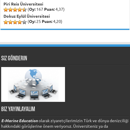
Piri Reis Üniversitesi
(
Oy:
167
Puan:
4,37)
Dokuz Eylül Üniversitesi
(
Oy:
25
Puan:
4,20)
Siz Gönderin
Biz Yayınlayalım
E-Marine Education
olarak ziyaretçilerimizin Türk ve dünya denizciliği
hakkındaki görüşlerine önem veriyoruz. Üniversiteniz ya da