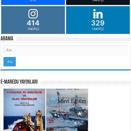
414
329
TAKIPÇI
TAKIPÇI
Arama
e-MarEdu Yayınları