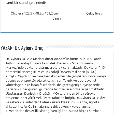
camlı bir stand içersindedir.
Ölçüler:n122,5 x 48,2 x 161,2 cm Çekiç fiyatı:
17.080 £
YAZAR: Dr. Aybars Oruç
Dr. Aybars Oruc, e-MarineEducation.com'un kurucusudur. Şu anda
Tallinn Teknoloji Üniversitesi'ndeki Denizcilik Siber Güvenlik
Merkezi'nde doktor araştırmacı olarak çalışmaktadır. Doktora (PhD)
derecesini Norveç Bilim ve Teknoloji Üniversitesi'nden (NTNU)
almıştır. Çeşitli tip ve tonajlardaki gemielrde çalıştıktan sonra karaya
geçmiş ve enspektör olarak çalışmıştır. Teknik ve operasyonel
yönlerin yanı sıra insan faktörlerini de içeren geniş bir yelpazede
denizcilik siber güvenliği üzerine bilimsel araştırmalar yapmaktadır.
Uluslararası Denizcilik Örgütü (IMO) tarafından bir ay süreyle
araştırmalarını yürütmek üzere kabul edilmiştir. Dr. Aybars Oruc, özel
ve askeri kurumlar dahil olmak üzere klas kuruluşlarına, sigorta
şirketlerine, Ar-Ge firmalarına, sahil güvenlik ve donanma
kuvvetlerine denizcilik siber güvenliği konusunda birçok seminer