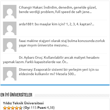
Cihangir Hakan: İndirdim, denedim, genelde güzel,
bende verdiği problem, full speed de saft jene...
arda1881: bu maaşlar kim için? 1, 2, 3, 4. kaptan?...
faaa: makine stajyeri olarak staj bulma konusunda zorluk
yaşar mıyım üniversite mezunu...
Dr. Aybars Oruç: Kullanılabilir ancak maliyet hesabını
yapmak lazım. Farklı kapasitelerde var. Ör...
Diversey: Evaporatör sistemi bir yerleşim yeri için su
eldesinde kulkanılır mı? Mesela 500...
EN İYİ ÜNİVERSİTELER
Yıldız Teknik Üniversitesi
(
Oy:
115
Puan:
4,38)