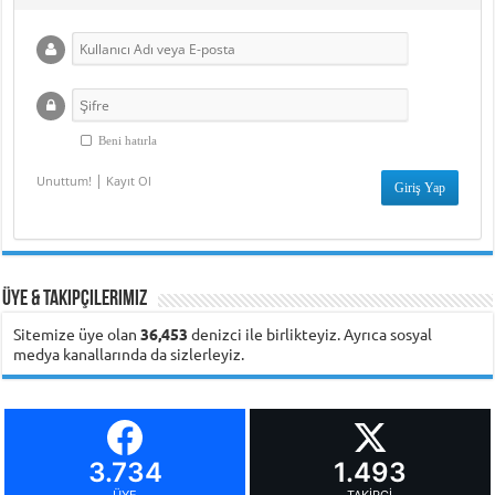
Beni hatırla
|
Unuttum!
Kayıt Ol
Üye & Takipçilerimiz
Sitemize üye olan
36,453
denizci ile birlikteyiz. Ayrıca sosyal
medya kanallarında da sizlerleyiz.
3.734
1.493
ÜYE
TAKIPÇI