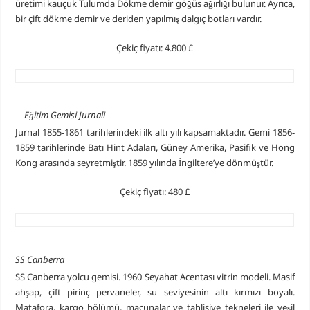
üretimi kauçuk Tulumda Dökme demir göğüs ağırlığı bulunur. Ayrıca,
bir çift dökme demir ve deriden yapılmış dalgıç botları vardır.
Çekiç fiyatı: 4.800 £
Eğitim Gemisi Jurnali
Jurnal 1855-1861 tarihlerindeki ilk altı yılı kapsamaktadır. Gemi 1856-
1859 tarihlerinde Batı Hint Adaları, Güney Amerika, Pasifik ve Hong
Kong arasında seyretmiştir. 1859 yılında İngiltere’ye dönmüştür.
Çekiç fiyatı: 480 £
SS Canberra
SS Canberra yolcu gemisi. 1960 Seyahat Acentası vitrin modeli. Masif
ahşap, çift pirinç pervaneler, su seviyesinin altı kırmızı boyalı.
Matafora, kargo bölümü, maçunalar ve tahlisiye tekneleri ile yeşil