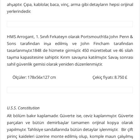
ahşaptır. Çıpa, kablolar, baca, vinç, arma gibi detayların hepsi orijinal
yerlerindedir.
HMS Arrogant, 1. Sınıfı Fırkateyn olarak Portsmouth’da John Penn &
Sons tarafından inşa edilmiş ve John Fincham tarafından
tasarlanmıştır.1848 de hizmete girmiştir. 450 mürettebat ve 46 silah
taşıma kapasitesine sahiptir. Kırım savaşına katılmıştır. Savaş sonrası
sahil güvenlik gemisi olarak yeniden düzenlenmiştir.
Ölçüler: 178x56x127 cm Çekiç fiyatı: 8.750 £
U.S.S. Constitution
Alt bölüm bakır kaplamadır. Güverte ise, ceviz kaplanmıştır. Güverte
parçaları ve bütün demirbaşlar tamamen orijinal kopya olarak
yapılmıştır. Tahlisiye sandallarında bütün detaylar işlenmiştir. Bir çift
pirinç kaideleri üzerine monte edilmiş olup, komple maun çalışılmış