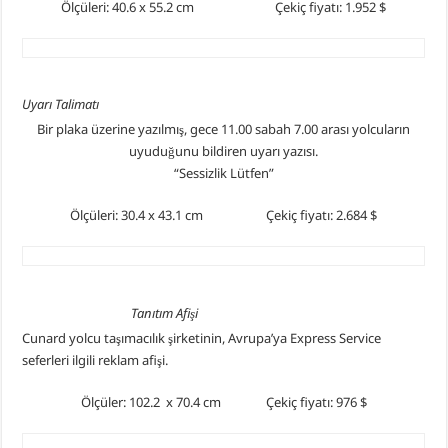
Ölçüleri: 40.6 x 55.2 cm Çekiç fiyatı: 1.952 $
Uyarı Talimatı
Bir plaka üzerine yazılmış, gece 11.00 sabah 7.00 arası yolcuların
uyuduğunu bildiren uyarı yazısı.
“Sessizlik Lütfen”
Ölçüleri: 30.4 x 43.1 cm Çekiç fiyatı: 2.684 $
Tanıtım Afişi
Cunard yolcu taşımacılık şirketinin, Avrupa’ya Express Service
seferleri ilgili reklam afişi.
Ölçüler: 102.2 x 70.4 cm Çekiç fiyatı: 976 $