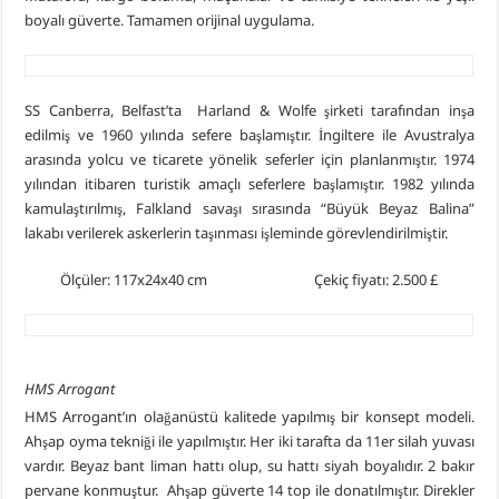
boyalı güverte. Tamamen orijinal uygulama.
SS Canberra, Belfast’ta Harland & Wolfe şirketi tarafından inşa
edilmiş ve 1960 yılında sefere başlamıştır. İngiltere ile Avustralya
arasında yolcu ve ticarete yönelik seferler için planlanmıştır. 1974
yılından itibaren turistik amaçlı seferlere başlamıştır. 1982 yılında
kamulaştırılmış, Falkland savaşı sırasında “Büyük Beyaz Balina”
lakabı verilerek askerlerin taşınması işleminde görevlendirilmiştir.
Ölçüler: 117x24x40 cm Çekiç fiyatı: 2.500 £
HMS Arrogant
HMS Arrogant’ın olağanüstü kalitede yapılmış bir konsept modeli.
Ahşap oyma tekniği ile yapılmıştır. Her iki tarafta da 11er silah yuvası
vardır. Beyaz bant liman hattı olup, su hattı siyah boyalıdır. 2 bakır
pervane konmuştur. Ahşap güverte 14 top ile donatılmıştır. Direkler