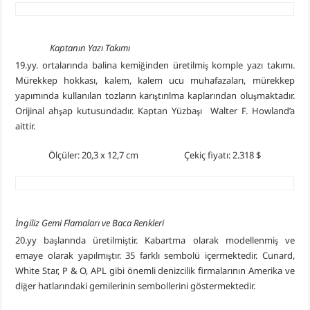
Kaptanın Yazı Takımı
19.yy. ortalarında balina kemiğinden üretilmiş komple yazı takımı.
Mürekkep hokkası, kalem, kalem ucu muhafazaları, mürekkep
yapımında kullanılan tozların karıştırılma kaplarından oluşmaktadır.
Orijinal ahşap kutusundadır. Kaptan Yüzbaşı Walter F. Howland’a
aittir.
Ölçüler: 20,3 x 12,7 cm Çekiç fiyatı: 2.318 $
İngiliz Gemi Flamaları ve Baca Renkleri
20.yy başlarında üretilmiştir. Kabartma olarak modellenmiş ve
emaye olarak yapılmıştır. 35 farklı sembolü içermektedir. Cunard,
White Star, P & O, APL gibi önemli denizcilik firmalarının Amerika ve
diğer hatlarındaki gemilerinin sembollerini göstermektedir.