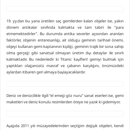
19. yy.dan bu yana üretilen saç gemilerden kalan objeler ise, yakın
dönem antikalar sınıfında kalmakta ve tam tabiri ile “para
etmemektedirler”. Bu durumda antika severler açısından aranılan
faktörler, objenin enteresanlığı, ait olduğu geminin tarihsel önemi,
objeyi kullanan gemi kaptanının kişiliği, geminin trajik bir sona sahip
olma gerçeği gibi sanatsal olmayan üretim dışı detaylar ile sınırlı
kalmaktadır. Bu nedenledir ki Titanic kaşifleri! gemiyi bulmak için
yaptıkları olağanüstü masraf ve çabanın karşılığını, önümüzdeki
aylardan itibaren geri almaya başlayacaklardır.
Deniz ve denizcilikle ilgili “el emeği göz nuru” sanat eserleri ise, gemi
maketleri ve deniz konulu resimlerden öteye ne yazık ki gidemiyor.
Aşağıda 2011 yılı müzayedelerinden seçtiğim değişik objeleri, kendi