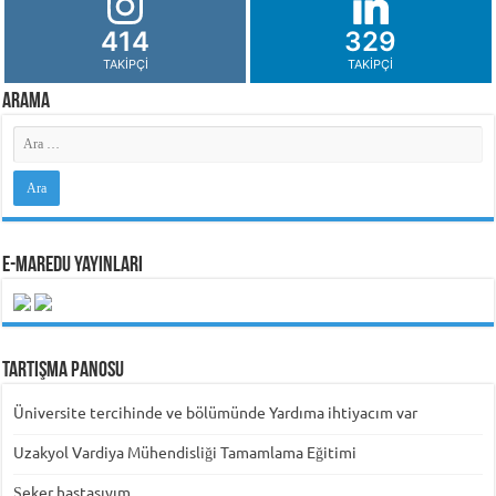
414
329
TAKIPÇI
TAKIPÇI
Arama
e-MarEdu Yayınları
Tartışma Panosu
Üniversite tercihinde ve bölümünde Yardıma ihtiyacım var
Uzakyol Vardiya Mühendisliği Tamamlama Eğitimi
Şeker hastasıyım.