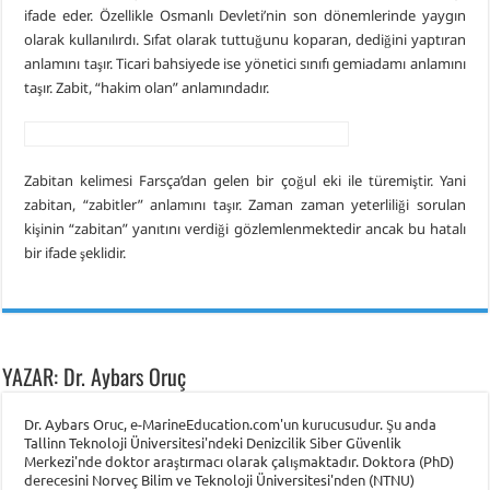
ifade eder. Özellikle Osmanlı Devleti’nin son dönemlerinde yaygın
olarak kullanılırdı. Sıfat olarak tuttuğunu koparan, dediğini yaptıran
anlamını taşır. Ticari bahsiyede ise yönetici sınıfı gemiadamı anlamını
taşır. Zabit, “hakim olan” anlamındadır.
Zabitan kelimesi Farsça’dan gelen bir çoğul eki ile türemiştir. Yani
zabitan, “zabitler” anlamını taşır. Zaman zaman yeterliliği sorulan
kişinin “zabitan” yanıtını verdiği gözlemlenmektedir ancak bu hatalı
bir ifade şeklidir.
YAZAR: Dr. Aybars Oruç
Dr. Aybars Oruc, e-MarineEducation.com'un kurucusudur. Şu anda
Tallinn Teknoloji Üniversitesi'ndeki Denizcilik Siber Güvenlik
Merkezi'nde doktor araştırmacı olarak çalışmaktadır. Doktora (PhD)
derecesini Norveç Bilim ve Teknoloji Üniversitesi'nden (NTNU)