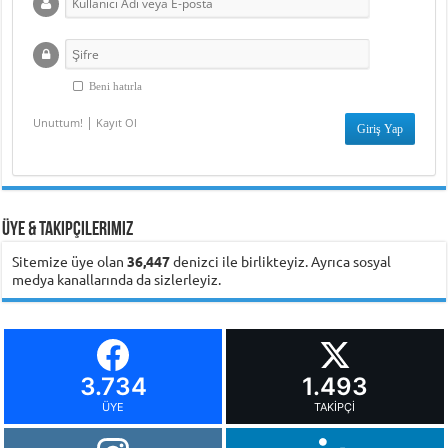
Beni hatırla
|
Unuttum!
Kayıt Ol
Üye & Takipçilerimiz
Sitemize üye olan
36,447
denizci ile birlikteyiz. Ayrıca sosyal
medya kanallarında da sizlerleyiz.
3.734
1.493
ÜYE
TAKIPÇI