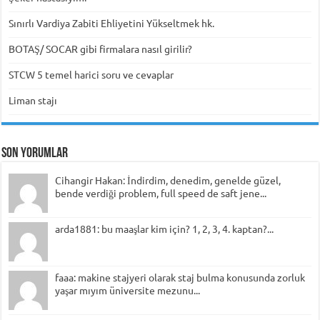
Sınırlı Vardiya Zabiti Ehliyetini Yükseltmek hk.
BOTAŞ/ SOCAR gibi firmalara nasıl girilir?
STCW 5 temel harici soru ve cevaplar
Liman stajı
Son Yorumlar
Cihangir Hakan: İndirdim, denedim, genelde güzel,
bende verdiği problem, full speed de saft jene...
arda1881: bu maaşlar kim için? 1, 2, 3, 4. kaptan?...
faaa: makine stajyeri olarak staj bulma konusunda zorluk
yaşar mıyım üniversite mezunu...