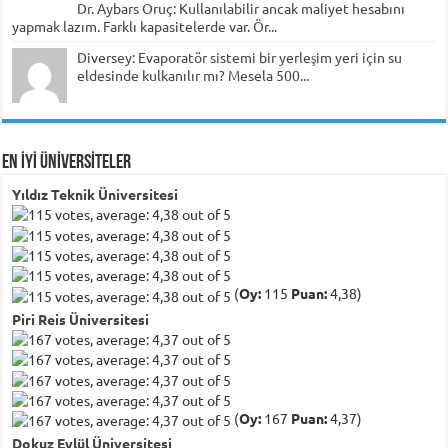
Dr. Aybars Oruç: Kullanılabilir ancak maliyet hesabını
yapmak lazım. Farklı kapasitelerde var. Ör...
Diversey: Evaporatör sistemi bir yerleşim yeri için su
eldesinde kulkanılır mı? Mesela 500...
EN İYİ ÜNİVERSİTELER
Yıldız Teknik Üniversitesi
(
Oy:
115
Puan:
4,38)
Piri Reis Üniversitesi
(
Oy:
167
Puan:
4,37)
Dokuz Eylül Üniversitesi