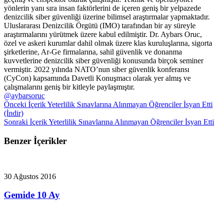
yönlerin yanı sıra insan faktörlerini de içeren geniş bir yelpazede
denizcilik siber güvenliği üzerine bilimsel araştırmalar yapmaktadır.
Uluslararası Denizcilik Örgütü (IMO) tarafından bir ay süreyle
araştırmalarını yürütmek üzere kabul edilmiştir. Dr. Aybars Oruc,
özel ve askeri kurumlar dahil olmak üzere klas kuruluşlarına, sigorta
şirketlerine, Ar-Ge firmalarına, sahil güvenlik ve donanma
kuvvetlerine denizcilik siber güvenliği konusunda birçok seminer
vermiştir. 2022 yılında NATO’nun siber güvenlik konferansı
(CyCon) kapsamında Davetli Konuşmacı olarak yer almış ve
çalışmalarını geniş bir kitleyle paylaşmıştır.
@aybarsoruc
Önceki İçerik
Yeterlilik Sınavlarına Alınmayan Öğrenciler İsyan Etti
(İndir)
Sonraki İçerik
Yeterlilik Sınavlarına Alınmayan Öğrenciler İsyan Etti
Benzer İçerikler
30 Ağustos 2016
Gemide 10 Ay