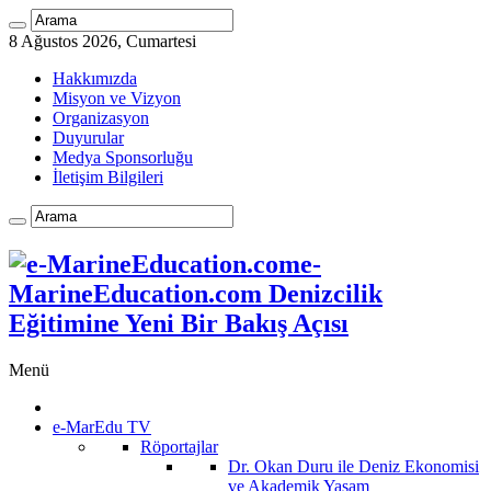
8 Ağustos 2026, Cumartesi
Hakkımızda
Misyon ve Vizyon
Organizasyon
Duyurular
Medya Sponsorluğu
İletişim Bilgileri
e-
MarineEducation.com Denizcilik
Eğitimine Yeni Bir Bakış Açısı
Menü
e-MarEdu TV
Röportajlar
Dr. Okan Duru ile Deniz Ekonomisi
ve Akademik Yaşam