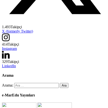
1.493
Takipçi
X (formerly Twitter)
414
Takipçi
Instagram
329
Takipçi
LinkedIn
Arama
Arama:
e-MarEdu Yayınları