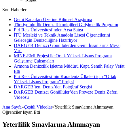
Son Haberler
Gemi Radarları Üzerine Bilimsel Araştırma
Türkiye’nin İlk Deniz Teknolojileri Girişimcilik Programı
Piri Reis Üniversitesi’nden Arsa Satışı
İTÜ Mesleki ve Teknik Anadolu Lisesi Öğrencilerini
Geleceğin Denizciliğine Hazırlıyor
DARGEB-Denizci Gönüllülerden Gemi İnsanlarına Mesaj
Var!
MINE-EMI Projesi ile Ortak Yüksek Lisans Programı
Geliştirme Çalışmaları
Armona Denizcilik İşletme Müdürü Kapt. Semih Falay Vefat
Etti
Piri Reis Üniversitesi’nin Karadeniz Ülkeleri için “Ortak
Yüksek Lisans Programı” Projesi
DARGEB’ten, Deniz’den Fotoğraf Sergisi
DARGEB Denizci Gönüllüler’den Preveze Deniz Zaferi
Videosu
Ana Sayfa
»
Çeşitli Videolar
»
Yeterlilik Sınavlarına Alınmayan
Öğrenciler İsyan Etti
Yeterlilik Sınavlarına Alınmayan