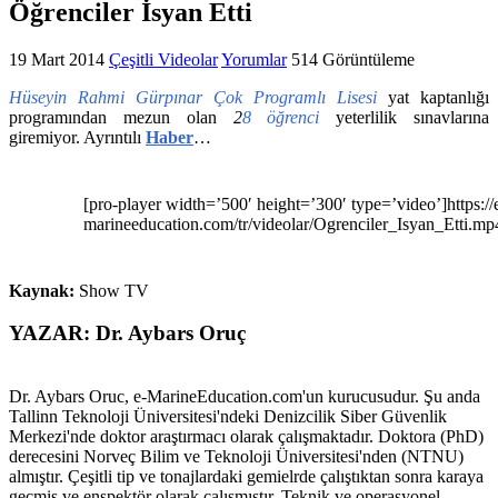
Öğrenciler İsyan Etti
19 Mart 2014
Çeşitli Videolar
Yorumlar
514 Görüntüleme
Hüseyin Rahmi Gürpınar Çok Programlı Lisesi
yat kaptanlığı
programından mezun olan
2
8 öğrenci
yeterlilik sınavlarına
giremiyor. Ayrıntılı
Haber
…
[pro-player width=’500′ height=’300′ type=’video’]https://
marineeducation.com/tr/videolar/Ogrenciler_Isyan_Etti.mp4
Kaynak:
Show TV
YAZAR: Dr. Aybars Oruç
Dr. Aybars Oruc, e-MarineEducation.com'un kurucusudur. Şu anda
Tallinn Teknoloji Üniversitesi'ndeki Denizcilik Siber Güvenlik
Merkezi'nde doktor araştırmacı olarak çalışmaktadır. Doktora (PhD)
derecesini Norveç Bilim ve Teknoloji Üniversitesi'nden (NTNU)
almıştır. Çeşitli tip ve tonajlardaki gemielrde çalıştıktan sonra karaya
geçmiş ve enspektör olarak çalışmıştır. Teknik ve operasyonel