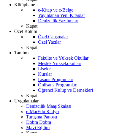
Kütüphane
e-Kitap ve e-Belge
Yayınlanan Yeni Kitaplar
Denizcilik Yazılımları
Kapat
Özel Bölüm
Özel Çalışmalar
Özel Yazılar
Kapat
Tanıtım
Fakülte ve Yüksek Okullar
Meslek Yüksekokulları
Liseler
Kurslar
Lisans Programları
Önlisans Programları
Öğrenci Kulüp ve Dernekleri
Kapat
Uygulamalar
Denizcilik Maaş Skalası
e-MarEdu Radyo
Tartışma Panosu
Dobra Dobra
Mavi Eğitim
Kapat