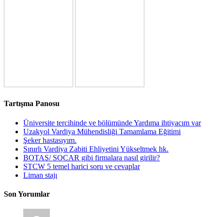
Tartışma Panosu
Üniversite tercihinde ve bölümünde Yardıma ihtiyacım var
Uzakyol Vardiya Mühendisliği Tamamlama Eğitimi
Şeker hastasıyım.
Sınırlı Vardiya Zabiti Ehliyetini Yükseltmek hk.
BOTAŞ/ SOCAR gibi firmalara nasıl girilir?
STCW 5 temel harici soru ve cevaplar
Liman stajı
Son Yorumlar