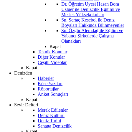
Dr. Öğretim Üyesi Hasan Bora
Usluer ile Denizcilik Eğitimi ve
Meslek Yüksekokulları
Sn. Sertaç Kesebol ile Deniz
Boyaları Hakkında Bilinmeyenler
Sn. Özgür Alemdağ ile Eğitim ve
Yabancı Şirketlerde Çalışma
Olanakları
Kapat
Teknik Konular
Diğer Konular
Çeşitli Videolar
Kapat
Denizden
Haberler
Köşe Yazıları
Röportajlar
Anket Sonuçları
Kapat
Seyir Defteri
Merak Edilenler
Deniz Kültürü
Deniz Tarihi
Sanatta Denizcilik
Kapat