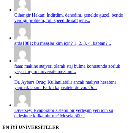
Cihangir Hakan: İndirdim, denedim, genelde güzel, bende
verdiği problem, full speed de saft jene...
arda1881: bu maaşlar kim için? 1, 2, 3, 4. kaptan?...
faaa: makine stajyeri olarak staj bulma konusunda zorluk
yaşar mıyım üniversite mezunu...
Dr. Aybars Oruç: Kullanılabilir ancak maliyet hesabını
yapmak lazım. Farklı kapasitelerde var. Ör...
Diversey: Evaporatör sistemi bir yerleşim yeri için su
eldesinde kulkanılır mı? Mesela 500...
EN İYİ ÜNİVERSİTELER