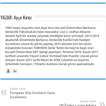
YAZAR: Ayşe Kırıcı
1993 mayıs doğumlu olan Ayşe Kırıcı Kocaeli Üniversitesi Barbaros
Denizcilik Yüksekokulu'ndan mezundur. Lise 2. sınıftan itibaren
denizle ilgili bir alanda çalışmak istediğine karar vermiştir. 2013-2014
akademik döneminde Barbaros Denizcilik Kulübü'nde Faaliyet
Sorumlusu unvanı ile görev yapmış; 2015 yılından beri ise okulu
bünyesinde bulunan TURMEPA Deniz Temiz Derneği'ne bağlı olan
Kocaeli Üniversitesi DET üyeliği yapmıştır. Temmuz 2016- Kasım 2017
tarihleri arasında Yılport Gebze Terminali'nde Puantör olarak görev
almıştır. Kasım 2017 tarihi itibari ile ATEK Gözetim ve Expertiz
Şirketinde Surveyor / Yönetici Asistanı olarak görev yapmaktadır.
Önceki İçerik
European Ship Simulator Oyun
İncelemesi
Sonraki İçerik
DEÜ’nden Lucien Arkas’a