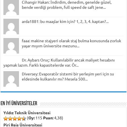
Cihangir Hakan: İndirdim, denedim, genelde güzel,
bende verdiği problem, full speed de saft jene...
arda1881: bu maaşlar kim için? 1, 2, 3, 4. kaptan?...
faaa: makine stajyeri olarak staj bulma konusunda zorluk
yaşar mıyım üniversite mezunu...
Dr. Aybars Oruç: Kullanılabilir ancak maliyet hesabını
yapmak lazım. Farklı kapasitelerde var. Ör...
Diversey: Evaporatör sistemi bir yerleşim yeri için su
eldesinde kulkanılır mı? Mesela 500...
EN İYİ ÜNİVERSİTELER
Yıldız Teknik Üniversitesi
(
Oy:
115
Puan:
4,38)
Piri Reis Üniversitesi