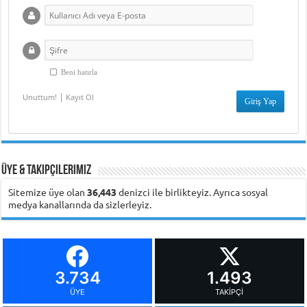
Beni hatırla
|
Unuttum!
Kayıt Ol
Üye & Takipçilerimiz
Sitemize üye olan
36,443
denizci ile birlikteyiz. Ayrıca sosyal
medya kanallarında da sizlerleyiz.
3.734
1.493
ÜYE
TAKIPÇI