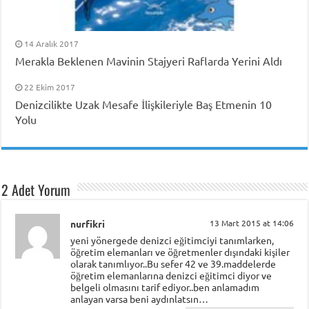
14 Aralık 2017
Merakla Beklenen Mavinin Stajyeri Raflarda Yerini Aldı
22 Ekim 2017
Denizcilikte Uzak Mesafe İlişkileriyle Baş Etmenin 10
Yolu
2 Adet Yorum
nurfikri
13 Mart 2015 at 14:06
yeni yönergede denizci eğitimciyi tanımlarken,
öğretim elemanları ve öğretmenler dışındaki kişiler
olarak tanımlıyor..Bu sefer 42 ve 39.maddelerde
öğretim elemanlarına denizci eğitimci diyor ve
belgeli olmasını tarif ediyor..ben anlamadım
anlayan varsa beni aydınlatsın…