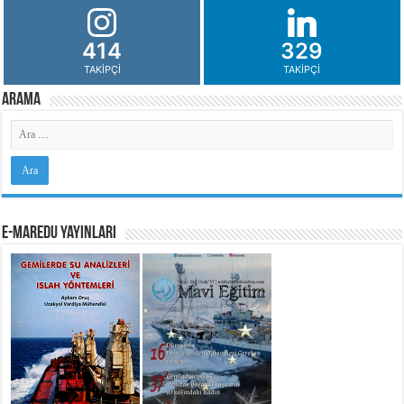
414
329
TAKIPÇI
TAKIPÇI
Arama
e-MarEdu Yayınları