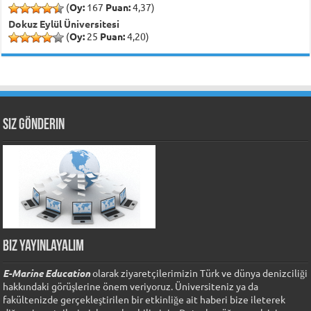
(
Oy:
167
Puan:
4,37)
Dokuz Eylül Üniversitesi
(
Oy:
25
Puan:
4,20)
Siz Gönderin
Biz Yayınlayalım
E-Marine Education
olarak ziyaretçilerimizin Türk ve dünya denizciliği
hakkındaki görüşlerine önem veriyoruz. Üniversiteniz ya da
fakültenizde gerçekleştirilen bir etkinliğe ait haberi bize ileterek