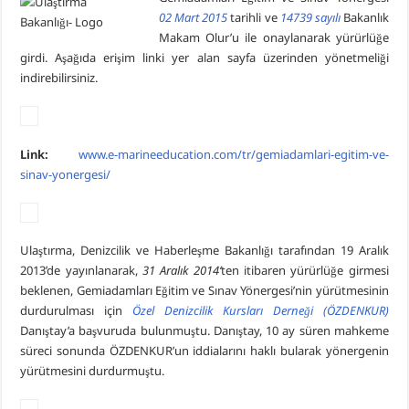
02 Mart 2015
tarihli ve
14739 sayılı
Bakanlık
Makam Olur’u ile onaylanarak yürürlüğe
girdi. Aşağıda erişim linki yer alan sayfa üzerinden yönetmeliği
indirebilirsiniz.
Link:
www.e-marineeducation.com/tr/gemiadamlari-egitim-ve-
sinav-yonergesi/
Ulaştırma, Denizcilik ve Haberleşme Bakanlığı tarafından 19 Aralık
2013’de yayınlanarak,
31 Aralık 2014’
ten itibaren yürürlüğe girmesi
beklenen, Gemiadamları Eğitim ve Sınav Yönergesi’nin yürütmesinin
durdurulması için
Özel Denizcilik Kursları Derneği (ÖZDENKUR)
Danıştay’a başvuruda bulunmuştu. Danıştay, 10 ay süren mahkeme
süreci sonunda ÖZDENKUR’un iddialarını haklı bularak yönergenin
yürütmesini durdurmuştu.