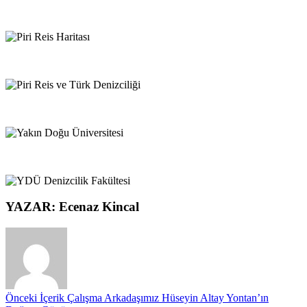
YAZAR: Ecenaz Kincal
Önceki İçerik
Çalışma Arkadaşımız Hüseyin Altay Yontan’ın