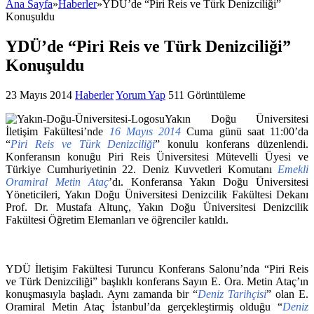
Ana Sayfa
»
Haberler
»
YDÜ’de “Piri Reis ve Türk Denizciliği”
Konuşuldu
YDÜ’de “Piri Reis ve Türk Denizciliği”
Konuşuldu
23 Mayıs 2014
Haberler
Yorum Yap
511 Görüntüleme
Yakın Doğu Üniversitesi
İletişim Fakültesi’nde
16 Mayıs 2014
Cuma günü saat 11:00’da
“
Piri Reis ve Türk Denizciliği
” konulu konferans düzenlendi.
Konferansın konuğu Piri Reis Üniversitesi Mütevelli Üyesi ve
Türkiye Cumhuriyetinin 22. Deniz Kuvvetleri Komutanı
Emekli
Oramiral Metin Ataç
’dı. Konferansa Yakın Doğu Üniversitesi
Yöneticileri, Yakın Doğu Üniversitesi Denizcilik Fakültesi Dekanı
Prof. Dr. Mustafa Altunç, Yakın Doğu Üniversitesi Denizcilik
Fakültesi Öğretim Elemanları ve öğrenciler katıldı.
YDÜ İletişim Fakültesi Turuncu Konferans Salonu’nda “Piri Reis
ve Türk Denizciliği” başlıklı konferans Sayın E. Ora. Metin Ataç’ın
konuşmasıyla başladı. Aynı zamanda bir “
Deniz Tarihçisi
” olan E.
Oramiral Metin Ataç İstanbul’da gerçekleştirmiş olduğu “
Deniz