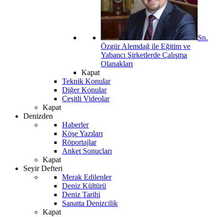
Sn.
Özgür Alemdağ ile Eğitim ve
Yabancı Şirketlerde Çalışma
Olanakları
Kapat
Teknik Konular
Diğer Konular
Çeşitli Videolar
Kapat
Denizden
Haberler
Köşe Yazıları
Röportajlar
Anket Sonuçları
Kapat
Seyir Defteri
Merak Edilenler
Deniz Kültürü
Deniz Tarihi
Sanatta Denizcilik
Kapat