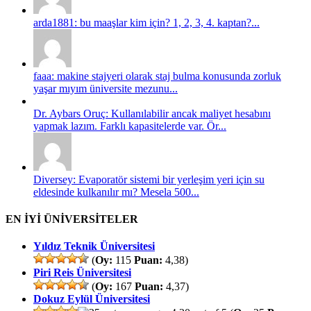
arda1881: bu maaşlar kim için? 1, 2, 3, 4. kaptan?...
faaa: makine stajyeri olarak staj bulma konusunda zorluk
yaşar mıyım üniversite mezunu...
Dr. Aybars Oruç: Kullanılabilir ancak maliyet hesabını
yapmak lazım. Farklı kapasitelerde var. Ör...
Diversey: Evaporatör sistemi bir yerleşim yeri için su
eldesinde kulkanılır mı? Mesela 500...
EN İYİ ÜNİVERSİTELER
Yıldız Teknik Üniversitesi
(
Oy:
115
Puan:
4,38)
Piri Reis Üniversitesi
(
Oy:
167
Puan:
4,37)
Dokuz Eylül Üniversitesi