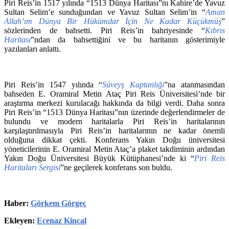
Piri Reis’in 1517 yılında “1513 Dünya Haritası”nı Kahire’de Yavuz
Sultan Selim’e sunduğundan ve Yavuz Sultan Selim’in “
Aman
Allah’ım Dünya Bir Hükümdar İçin Ne Kadar Küçükmüş
”
sözlerinden de bahsetti. Piri Reis’in bahriyesinde “
Kıbrıs
Haritası
”ndan da bahsettiğini ve bu haritanın gösterimiyle
yazılanları anlattı.
Piri Reis’in 1547 yılında “
Süveyş Kaptanlığı
”na atanmasından
bahseden E. Oramiral Metin Ataç Piri Reis Üniversitesi’nde bir
araştırma merkezi kurulacağı hakkında da bilgi verdi. Daha sonra
Piri Reis’in “1513 Dünya Haritası”nın üzerinde değerlendirmeler de
bulundu ve modern haritalarla Piri Reis’in haritalarının
karşılaştırılmasıyla Piri Reis’in haritalarının ne kadar önemli
olduğuna dikkat çekti. Konferans Yakın Doğu üniversitesi
yöneticilerinin E. Oramiral Metin Ataç’a plaket takdiminin ardından
Yakın Doğu Üniversitesi Büyük Kütüphanesi’nde ki “
Piri Reis
Haritaları Sergisi
”ne geçilerek konferans son buldu.
Haber:
Görkem Görgeç
Ekleyen:
Ecenaz Kincal