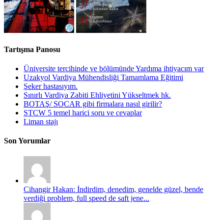
Tartışma Panosu
Üniversite tercihinde ve bölümünde Yardıma ihtiyacım var
Uzakyol Vardiya Mühendisliği Tamamlama Eğitimi
Şeker hastasıyım.
Sınırlı Vardiya Zabiti Ehliyetini Yükseltmek hk.
BOTAŞ/ SOCAR gibi firmalara nasıl girilir?
STCW 5 temel harici soru ve cevaplar
Liman stajı
Son Yorumlar
Cihangir Hakan: İndirdim, denedim, genelde güzel, bende
verdiği problem, full speed de saft jene...