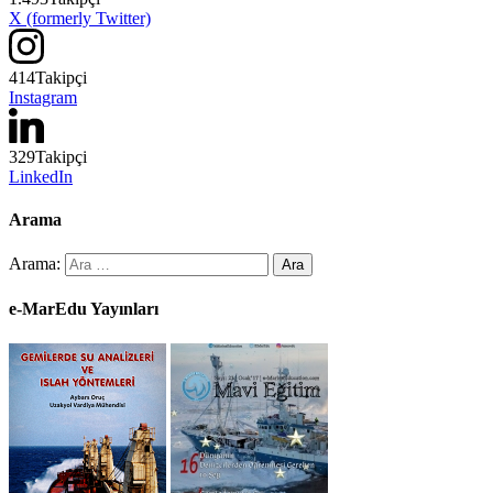
X (formerly Twitter)
414
Takipçi
Instagram
329
Takipçi
LinkedIn
Arama
Arama:
e-MarEdu Yayınları