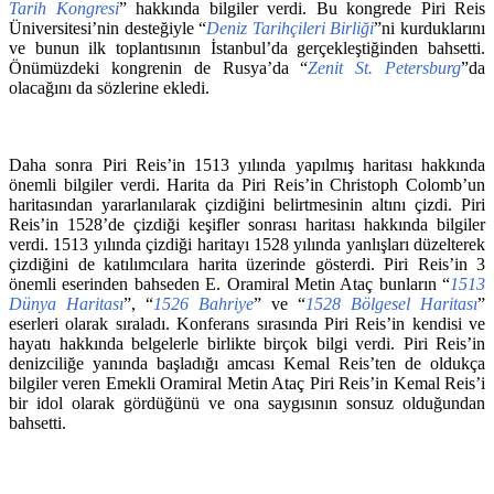
Tarih Kongresi
” hakkında bilgiler verdi. Bu kongrede Piri Reis
Üniversitesi’nin desteğiyle “
Deniz Tarihçileri Birliği
”ni kurduklarını
ve bunun ilk toplantısının İstanbul’da gerçekleştiğinden bahsetti.
Önümüzdeki kongrenin de Rusya’da “
Zenit St. Petersburg
”da
olacağını da sözlerine ekledi.
Daha sonra Piri Reis’in 1513 yılında yapılmış haritası hakkında
önemli bilgiler verdi. Harita da Piri Reis’in Christoph Colomb’un
haritasından yararlanılarak çizdiğini belirtmesinin altını çizdi. Piri
Reis’in 1528’de çizdiği keşifler sonrası haritası hakkında bilgiler
verdi. 1513 yılında çizdiği haritayı 1528 yılında yanlışları düzelterek
çizdiğini de katılımcılara harita üzerinde gösterdi. Piri Reis’in 3
önemli eserinden bahseden E. Oramiral Metin Ataç bunların “
1513
Dünya Haritası
”, “
1526 Bahriye
” ve “
1528 Bölgesel Haritası
”
eserleri olarak sıraladı. Konferans sırasında Piri Reis’in kendisi ve
hayatı hakkında belgelerle birlikte birçok bilgi verdi. Piri Reis’in
denizciliğe yanında başladığı amcası Kemal Reis’ten de oldukça
bilgiler veren Emekli Oramiral Metin Ataç Piri Reis’in Kemal Reis’i
bir idol olarak gördüğünü ve ona saygısının sonsuz olduğundan
bahsetti.