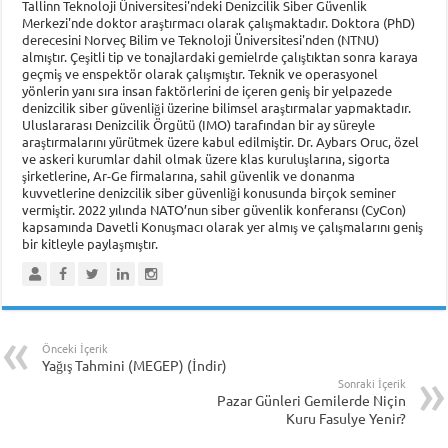
Tallinn Teknoloji Üniversitesi'ndeki Denizcilik Siber Güvenlik
Merkezi'nde doktor araştırmacı olarak çalışmaktadır. Doktora (PhD)
derecesini Norveç Bilim ve Teknoloji Üniversitesi'nden (NTNU)
almıştır. Çeşitli tip ve tonajlardaki gemielrde çalıştıktan sonra karaya
geçmiş ve enspektör olarak çalışmıştır. Teknik ve operasyonel
yönlerin yanı sıra insan faktörlerini de içeren geniş bir yelpazede
denizcilik siber güvenliği üzerine bilimsel araştırmalar yapmaktadır.
Uluslararası Denizcilik Örgütü (IMO) tarafından bir ay süreyle
araştırmalarını yürütmek üzere kabul edilmiştir. Dr. Aybars Oruc, özel
ve askeri kurumlar dahil olmak üzere klas kuruluşlarına, sigorta
şirketlerine, Ar-Ge firmalarına, sahil güvenlik ve donanma
kuvvetlerine denizcilik siber güvenliği konusunda birçok seminer
vermiştir. 2022 yılında NATO’nun siber güvenlik konferansı (CyCon)
kapsamında Davetli Konuşmacı olarak yer almış ve çalışmalarını geniş
bir kitleyle paylaşmıştır.
Önceki İçerik
Yağış Tahmini (MEGEP) (İndir)
Sonraki İçerik
Pazar Günleri Gemilerde Niçin
Kuru Fasulye Yenir?