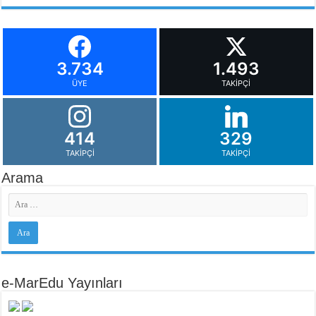
3.734
1.493
ÜYE
TAKIPÇI
414
329
TAKIPÇI
TAKIPÇI
Arama
e-MarEdu Yayınları