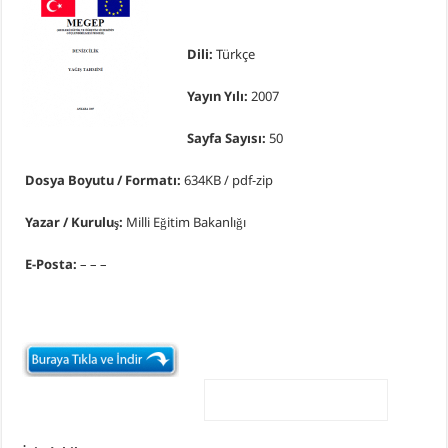
Dili:
Türkçe
Yayın Yılı:
2007
Sayfa Sayısı:
50
Dosya Boyutu / Formatı:
634KB / pdf-zip
Yazar / Kuruluş:
Milli Eğitim Bakanlığı
E-Posta:
– – –