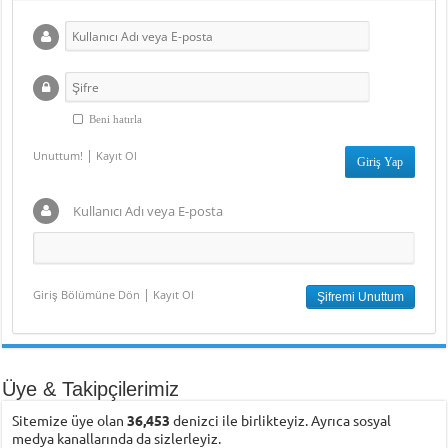
Beni hatırla
|
Unuttum!
Kayıt Ol
Kullanıcı Adı veya E-posta
|
Giriş Bölümüne Dön
Kayıt Ol
Üye & Takipçilerimiz
Sitemize üye olan
36,453
denizci ile birlikteyiz. Ayrıca sosyal
medya kanallarında da sizlerleyiz.