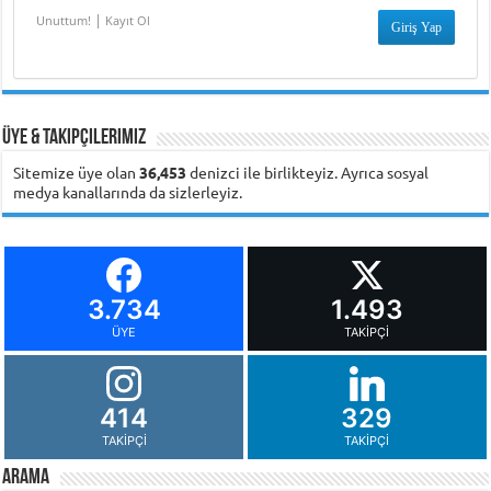
|
Unuttum!
Kayıt Ol
Üye & Takipçilerimiz
Sitemize üye olan
36,453
denizci ile birlikteyiz. Ayrıca sosyal
medya kanallarında da sizlerleyiz.
3.734
1.493
ÜYE
TAKIPÇI
414
329
TAKIPÇI
TAKIPÇI
Arama