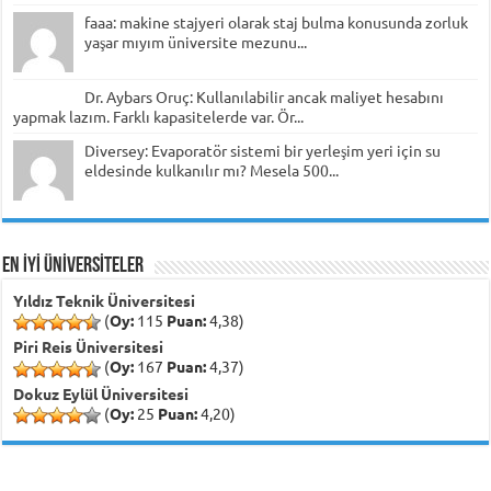
faaa: makine stajyeri olarak staj bulma konusunda zorluk
yaşar mıyım üniversite mezunu...
Dr. Aybars Oruç: Kullanılabilir ancak maliyet hesabını
yapmak lazım. Farklı kapasitelerde var. Ör...
Diversey: Evaporatör sistemi bir yerleşim yeri için su
eldesinde kulkanılır mı? Mesela 500...
EN İYİ ÜNİVERSİTELER
Yıldız Teknik Üniversitesi
(
Oy:
115
Puan:
4,38)
Piri Reis Üniversitesi
(
Oy:
167
Puan:
4,37)
Dokuz Eylül Üniversitesi
(
Oy:
25
Puan:
4,20)