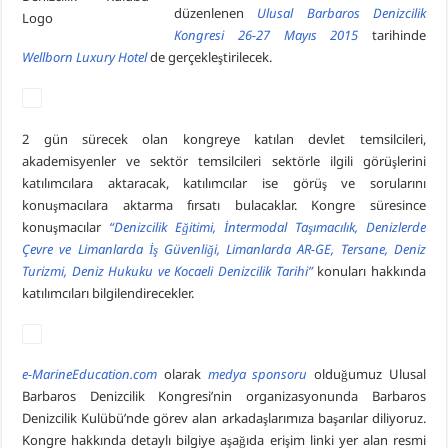
düzenlenen
Ulusal Barbaros Denizcilik
Kongresi
26-27 Mayıs 2015
tarihinde
Wellborn Luxury Hotel
de gerçekleştirilecek.
2 gün sürecek olan kongreye katılan devlet temsilcileri,
akademisyenler ve sektör temsilcileri sektörle ilgili görüşlerini
katılımcılara aktaracak, katılımcılar ise görüş ve sorularını
konuşmacılara aktarma fırsatı bulacaklar. Kongre süresince
konuşmacılar
“Denizcilik Eğitimi, İntermodal Taşımacılık, Denizlerde
Çevre ve Limanlarda İş Güvenliği, Limanlarda AR-GE, Tersane, Deniz
Turizmi, Deniz Hukuku ve Kocaeli Denizcilik Tarihi”
konuları hakkında
katılımcıları bilgilendirecekler.
e-MarineEducation.com
olarak
medya sponsoru
olduğumuz Ulusal
Barbaros Denizcilik Kongresi’nin organizasyonunda Barbaros
Denizcilik Kulübü’nde görev alan arkadaşlarımıza başarılar diliyoruz.
Kongre hakkında detaylı bilgiye aşağıda erişim linki yer alan resmi