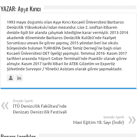
YAZAR: Ayşe Kırıcı
1993 mayıs doğumlu olan Ayşe Kırıcı Kocaeli Üniversitesi Barbaros
Denizcilik Yüksekokulu'ndan mezundur. Lise 2. sınıftan itibaren
denizle ilgili bir alanda çalışmak istediğine karar vermiştir. 2013-2014
akademik döneminde Barbaros Denizcilik Kulübü'nde Faaliyet
Sorumlusu unvanı ile görev yapmış; 2015 yılından beri ise okulu
bünyesinde bulunan TURMEPA Deniz Temiz Derneği'ne bağlı olan
Kocaeli Üniversitesi DET üyeliği yapmıştır. Temmuz 2016- Kasım 2017
tarihleri arasında Yılport Gebze Terminali'nde Puantör olarak görev
almıştır. Kasım 2017 tarihi itibari ile ATEK Gözetim ve Expertiz
Şirketinde Surveyor / Yönetici Asistanı olarak görev yapmaktadır.
Önceki İçerik
İTÜ Denizcilik Fakültesi’nde
Denizatı Denizcilik Festivali
Sonraki İçerik
Mavi Eğitim 18. Sayı (İndir)
Benzer İçerikler