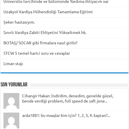
Üniversite tercihinde ve bölümünde Yardıma ihtiyacım var
Uzakyol Vardiya Mühendisliği Tamamlama Eğitimi
Şeker hastasıyım.
Sınırlı Vardiya Zabiti Ehliyetini Yükseltmek hk.
BOTAŞ/ SOCAR gibi firmalara nasıl girilir?
STCW 5 temel harici soru ve cevaplar
Liman stajı
Son Yorumlar
Cihangir Hakan: İndirdim, denedim, genelde güzel,
bende verdiği problem, full speed de saft jene...
arda1881: bu maaşlar kim için? 1, 2, 3, 4. kaptan?...