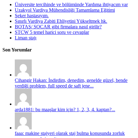
Üniversite tercihinde ve bölümünde Yardıma ihtiyacım var
Uzakyol Vardiya Mühendisliği Tamamlama Eğitimi
Şeker hastasıyım.
Sınırlı Vardiya Zabiti Ehliyetini Yükseltmek hk.
BOTAŞ/ SOCAR gibi firmalara nasıl girilir?
STCW 5 temel harici soru ve cevaplar
Liman stajı
Son Yorumlar
Cihangir Hakan: İndirdim, denedim, genelde güzel, bende
verdiği problem, full speed de saft jene...
arda1881: bu maaşlar kim için? 1, 2, 3, 4. kaptan?...
faaa: makine stajyeri olarak staj bulma konusunda zorluk