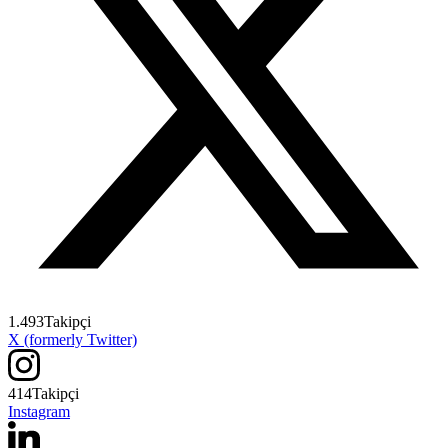
1.493
Takipçi
X (formerly Twitter)
414
Takipçi
Instagram