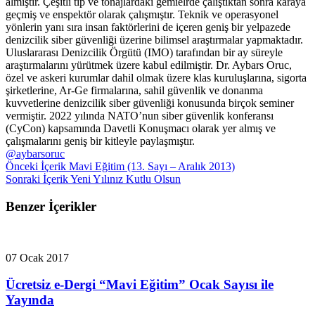
almıştır. Çeşitli tip ve tonajlardaki gemielrde çalıştıktan sonra karaya
geçmiş ve enspektör olarak çalışmıştır. Teknik ve operasyonel
yönlerin yanı sıra insan faktörlerini de içeren geniş bir yelpazede
denizcilik siber güvenliği üzerine bilimsel araştırmalar yapmaktadır.
Uluslararası Denizcilik Örgütü (IMO) tarafından bir ay süreyle
araştırmalarını yürütmek üzere kabul edilmiştir. Dr. Aybars Oruc,
özel ve askeri kurumlar dahil olmak üzere klas kuruluşlarına, sigorta
şirketlerine, Ar-Ge firmalarına, sahil güvenlik ve donanma
kuvvetlerine denizcilik siber güvenliği konusunda birçok seminer
vermiştir. 2022 yılında NATO’nun siber güvenlik konferansı
(CyCon) kapsamında Davetli Konuşmacı olarak yer almış ve
çalışmalarını geniş bir kitleyle paylaşmıştır.
@aybarsoruc
Önceki İçerik
Mavi Eğitim (13. Sayı – Aralık 2013)
Sonraki İçerik
Yeni Yılınız Kutlu Olsun
Benzer İçerikler
07 Ocak 2017
Ücretsiz e-Dergi “Mavi Eğitim” Ocak Sayısı ile
Yayında