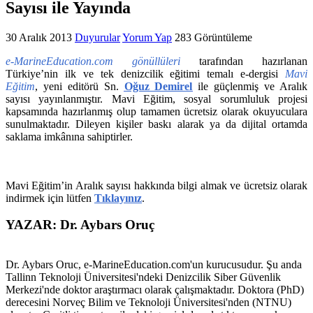
Sayısı ile Yayında
30 Aralık 2013
Duyurular
Yorum Yap
283 Görüntüleme
e-MarineEducation.com gönüllüleri
tarafından hazırlanan
Türkiye’nin ilk ve tek denizcilik eğitimi temalı e-dergisi
Mavi
Eğitim
, yeni editörü Sn.
Oğuz Demirel
ile güçlenmiş ve Aralık
sayısı yayınlanmıştır. Mavi Eğitim, sosyal sorumluluk projesi
kapsamında hazırlanmış olup tamamen ücretsiz olarak okuyuculara
sunulmaktadır. Dileyen kişiler baskı alarak ya da dijital ortamda
saklama imkânına sahiptirler.
Mavi Eğitim’in Aralık sayısı hakkında bilgi almak ve ücretsiz olarak
indirmek için lütfen
Tıklayınız
.
YAZAR: Dr. Aybars Oruç
Dr. Aybars Oruc, e-MarineEducation.com'un kurucusudur. Şu anda
Tallinn Teknoloji Üniversitesi'ndeki Denizcilik Siber Güvenlik
Merkezi'nde doktor araştırmacı olarak çalışmaktadır. Doktora (PhD)
derecesini Norveç Bilim ve Teknoloji Üniversitesi'nden (NTNU)