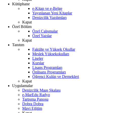
Kütüphane
e-Kitap ve e-Belge
Yayınlanan Yeni Kitaplar
Denizcilik Yazılımları
Kapat
Özel Bölüm
Özel Çalışmalar
Özel Yazılar
Kapat
Tanıtım
Fakülte ve Yüksek Okullar
Meslek Yüksekokulları
Liseler
Kurslar
Lisans Programları
Önlisans Programları
Öğrenci Kulüp ve Dernekleri
Kapat
Uygulamalar
Denizcilik Maaş Skalası
e-MarEdu Radyo
Tartışma Panosu
Dobra Dobra
Mavi Eğitim
Kapat