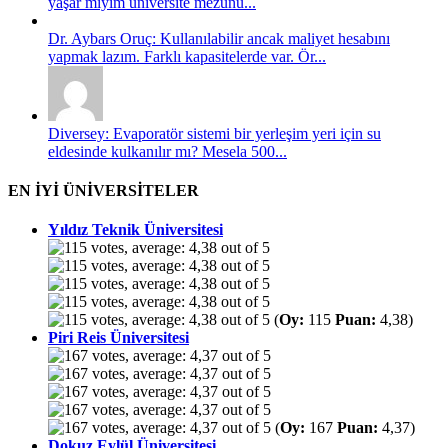
yaşar mıyım üniversite mezunu...
Dr. Aybars Oruç: Kullanılabilir ancak maliyet hesabını
yapmak lazım. Farklı kapasitelerde var. Ör...
Diversey: Evaporatör sistemi bir yerleşim yeri için su
eldesinde kulkanılır mı? Mesela 500...
EN İYİ ÜNİVERSİTELER
Yıldız Teknik Üniversitesi
(
Oy:
115
Puan:
4,38)
Piri Reis Üniversitesi
(
Oy:
167
Puan:
4,37)
Dokuz Eylül Üniversitesi