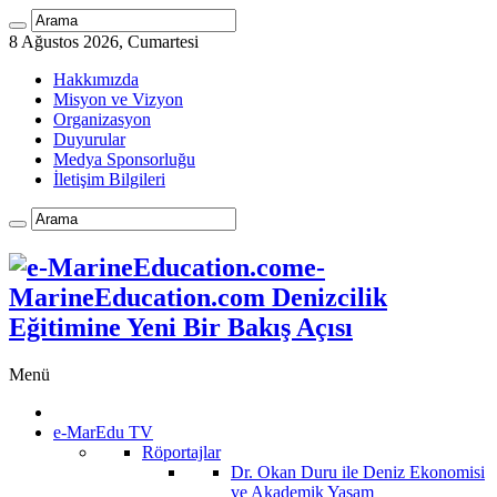
8 Ağustos 2026, Cumartesi
Hakkımızda
Misyon ve Vizyon
Organizasyon
Duyurular
Medya Sponsorluğu
İletişim Bilgileri
e-
MarineEducation.com Denizcilik
Eğitimine Yeni Bir Bakış Açısı
Menü
e-MarEdu TV
Röportajlar
Dr. Okan Duru ile Deniz Ekonomisi
ve Akademik Yaşam