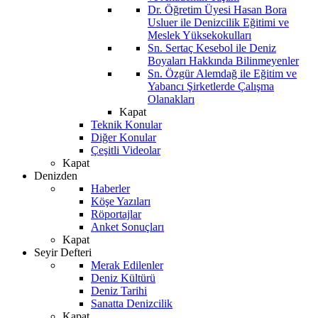
Dr. Öğretim Üyesi Hasan Bora
Usluer ile Denizcilik Eğitimi ve
Meslek Yüksekokulları
Sn. Sertaç Kesebol ile Deniz
Boyaları Hakkında Bilinmeyenler
Sn. Özgür Alemdağ ile Eğitim ve
Yabancı Şirketlerde Çalışma
Olanakları
Kapat
Teknik Konular
Diğer Konular
Çeşitli Videolar
Kapat
Denizden
Haberler
Köşe Yazıları
Röportajlar
Anket Sonuçları
Kapat
Seyir Defteri
Merak Edilenler
Deniz Kültürü
Deniz Tarihi
Sanatta Denizcilik
Kapat