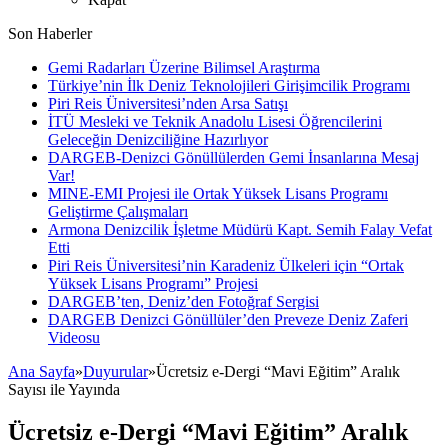
Son Haberler
Gemi Radarları Üzerine Bilimsel Araştırma
Türkiye’nin İlk Deniz Teknolojileri Girişimcilik Programı
Piri Reis Üniversitesi’nden Arsa Satışı
İTÜ Mesleki ve Teknik Anadolu Lisesi Öğrencilerini
Geleceğin Denizciliğine Hazırlıyor
DARGEB-Denizci Gönüllülerden Gemi İnsanlarına Mesaj
Var!
MINE-EMI Projesi ile Ortak Yüksek Lisans Programı
Geliştirme Çalışmaları
Armona Denizcilik İşletme Müdürü Kapt. Semih Falay Vefat
Etti
Piri Reis Üniversitesi’nin Karadeniz Ülkeleri için “Ortak
Yüksek Lisans Programı” Projesi
DARGEB’ten, Deniz’den Fotoğraf Sergisi
DARGEB Denizci Gönüllüler’den Preveze Deniz Zaferi
Videosu
Ana Sayfa
»
Duyurular
»
Ücretsiz e-Dergi “Mavi Eğitim” Aralık
Sayısı ile Yayında
Ücretsiz e-Dergi “Mavi Eğitim” Aralık