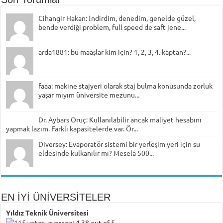
Cihangir Hakan: İndirdim, denedim, genelde güzel,
bende verdiği problem, full speed de saft jene...
arda1881: bu maaşlar kim için? 1, 2, 3, 4. kaptan?...
faaa: makine stajyeri olarak staj bulma konusunda zorluk
yaşar mıyım üniversite mezunu...
Dr. Aybars Oruç: Kullanılabilir ancak maliyet hesabını
yapmak lazım. Farklı kapasitelerde var. Ör...
Diversey: Evaporatör sistemi bir yerleşim yeri için su
eldesinde kulkanılır mı? Mesela 500...
EN İYİ ÜNİVERSİTELER
Yıldız Teknik Üniversitesi