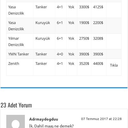
Yasa
Tanker
4+1
Yok
3300$
4125$
Denizcilik
Yasa
Kuruyük
6+1
Yok
1900$
2200$
Denizcilik
Yılmar
Kuruyük
6+1
Yok
2750$
3208$
Denizcilik
YMN Tanker
Tanker
4+0
Yok
3900$
3900$
Zenith
Tanker
4+1
Yok
3520$
4400$
Tıkla
23 Adet Yorum
Adrmaydogduu
07 Temmuz 2017 at 22:28
İk. Dahil maaş ne demek?