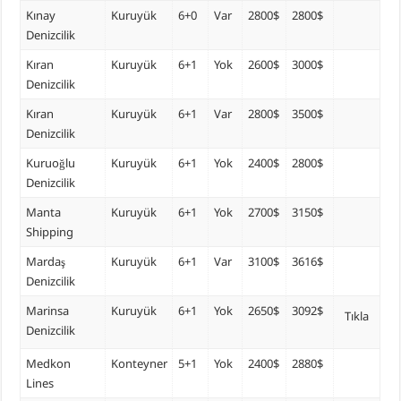
Kınay
Kuruyük
6+0
Var
2800$
2800$
Denizcilik
Kıran
Kuruyük
6+1
Yok
2600$
3000$
Denizcilik
Kıran
Kuruyük
6+1
Var
2800$
3500$
Denizcilik
Kuruoğlu
Kuruyük
6+1
Yok
2400$
2800$
Denizcilik
Manta
Kuruyük
6+1
Yok
2700$
3150$
Shipping
Mardaş
Kuruyük
6+1
Var
3100$
3616$
Denizcilik
Marinsa
Kuruyük
6+1
Yok
2650$
3092$
Tıkla
Denizcilik
Medkon
Konteyner
5+1
Yok
2400$
2880$
Lines