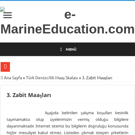
MENÜ
Gemi Radarları Üzerine Bilimsel Araştırma
Ana Sayfa
»
Türk Denizcilik Maaş Skalası
»
3. Zabit Maaşları
Türkiye’nin İlk Deniz Teknolojileri Girişimcilik Programı
3. Zabit Maaşları
Piri Reis Üniversitesi’nden Arsa Satışı
İTÜ Mesleki ve Teknik Anadolu Lisesi Öğrencilerini Geleceğin Denizciliğine
Aşağıda belirtilen çalışma koşulları kesinlik
DARGEB-Denizci Gönüllülerden Gemi İnsanlarına Mesaj Var!
taşımamakta olup üyelerimizin vermiş olduğu bilgilere
MINE-EMI Projesi ile Ortak Yüksek Lisans Programı Geliştirme Çalışmaları
dayanmaktadır. İnternet sitemiz bu bilgilerin doğruluğu konusunda
hiçbir mesuliyet kabul etmez. Listeden çıkmak isteyen şirketlerin
Armona Denizcilik İşletme Müdürü Kapt. Semih Falay Vefat Etti