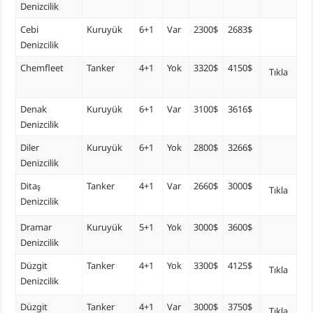
Denizcilik
Cebi
Kuruyük
6+1
Var
2300$
2683$
Denizcilik
Chemfleet
Tanker
4+1
Yok
3320$
4150$
Tıkla
Denak
Kuruyük
6+1
Var
3100$
3616$
Denizcilik
Diler
Kuruyük
6+1
Yok
2800$
3266$
Denizcilik
Ditaş
Tanker
4+1
Var
2660$
3000$
Tıkla
Denizcilik
Dramar
Kuruyük
5+1
Yok
3000$
3600$
Denizcilik
Düzgit
Tanker
4+1
Yok
3300$
4125$
Tıkla
Denizcilik
Düzgit
Tanker
4+1
Var
3000$
3750$
Tıkla