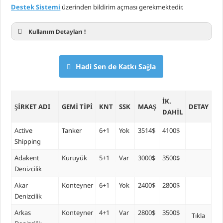
Destek Sistemi
üzerinden bildirim açması gerekmektedir.
Piri Reis Üniversitesi’nin Karadeniz Ülkeleri için “Ortak Yüksek Lisans Prog
DARGEB’ten, Deniz’den Fotoğraf Sergisi
Kullanım Detayları !
DARGEB Denizci Gönüllüler’den Preveze Deniz Zaferi Videosu
Hadi Sen de Katkı Sağla
İK.
ŞIRKET ADI
GEMI TIPI
KNT
SSK
MAAŞ
DETAY
DAHIL
Active
Tanker
6+1
Yok
3514$
4100$
Shipping
Adakent
Kuruyük
5+1
Var
3000$
3500$
Denizcilik
Akar
Konteyner
6+1
Yok
2400$
2800$
Denizcilik
Arkas
Konteyner
4+1
Var
2800$
3500$
Tıkla