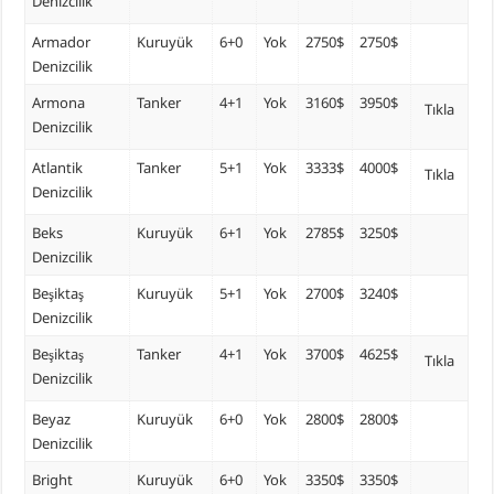
Denizcilik
Armador
Kuruyük
6+0
Yok
2750$
2750$
Denizcilik
Armona
Tanker
4+1
Yok
3160$
3950$
Tıkla
Denizcilik
Atlantik
Tanker
5+1
Yok
3333$
4000$
Tıkla
Denizcilik
Beks
Kuruyük
6+1
Yok
2785$
3250$
Denizcilik
Beşiktaş
Kuruyük
5+1
Yok
2700$
3240$
Denizcilik
Beşiktaş
Tanker
4+1
Yok
3700$
4625$
Tıkla
Denizcilik
Beyaz
Kuruyük
6+0
Yok
2800$
2800$
Denizcilik
Bright
Kuruyük
6+0
Yok
3350$
3350$