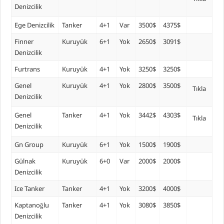
Denizcilik
Ege Denizcilik
Tanker
4+1
Var
3500$
4375$
Finner
Kuruyük
6+1
Yok
2650$
3091$
Denizcilik
Furtrans
Kuruyük
4+1
Yok
3250$
3250$
Genel
Kuruyük
4+1
Yok
2800$
3500$
Tıkla
Denizcilik
Genel
Tanker
4+1
Yok
3442$
4303$
Tıkla
Denizcilik
Gn Group
Kuruyük
6+1
Yok
1500$
1900$
Gülnak
Kuruyük
6+0
Var
2000$
2000$
Denizcilik
Ice Tanker
Tanker
4+1
Yok
3200$
4000$
Kaptanoğlu
Tanker
4+1
Yok
3080$
3850$
Denizcilik