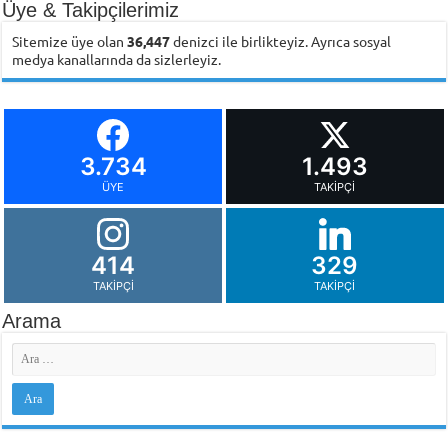
Üye & Takipçilerimiz
Sitemize üye olan
36,447
denizci ile birlikteyiz. Ayrıca sosyal
medya kanallarında da sizlerleyiz.
3.734
1.493
ÜYE
TAKIPÇI
414
329
TAKIPÇI
TAKIPÇI
Arama