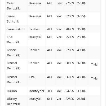
Oras
Kuruyük
6+0
Evet
2750$
2750$
Denizcilik
Semih
Kuruyük
6+1
Yok
3200$
3735$
Sohtorik
Sener Petrol
Tanker
4+1
Var
2880$
3600$
T&O
Kuruyük
6+0
Var
2500$
2500$
Denizcilik
Tersan
Tanker
4+1
Yok
3200$
4000$
Denizcilik
Transal
Tanker
4+1
Yok
3000$
3750$
Tıkla
Denizcilik
Transal
LPG
4+1
Yok
3600$
4500$
Tıkla
Denizcilik
Turkon
Konteyner
3+1
Yok
2475$
3300$
Ulusoy
Kuruyük
6+1
Var
2250$
2650$
Denizcilik