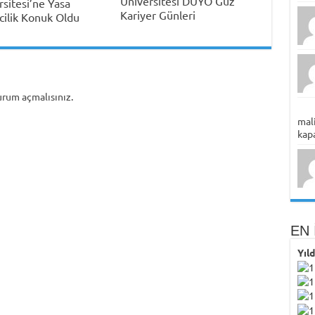
Üniversitesi DUYO Güz
rsitesi’ne Yasa
Kariyer Günleri
cilik Konuk Oldu
urum açmalısınız
.
mali
kapa
EN 
Yıl