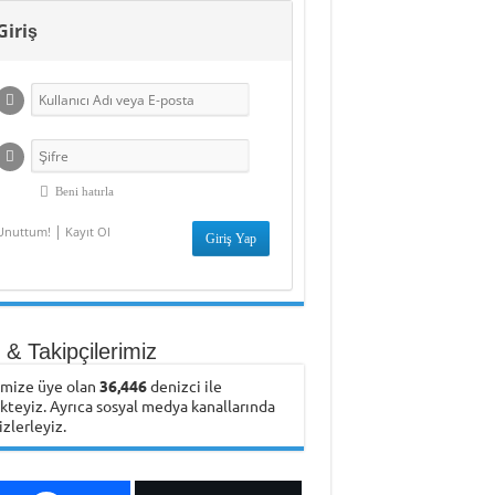
Giriş
Beni hatırla
|
Unuttum!
Kayıt Ol
& Takipçilerimiz
emize üye olan
36,446
denizci ile
ikteyiz. Ayrıca sosyal medya kanallarında
izlerleyiz.