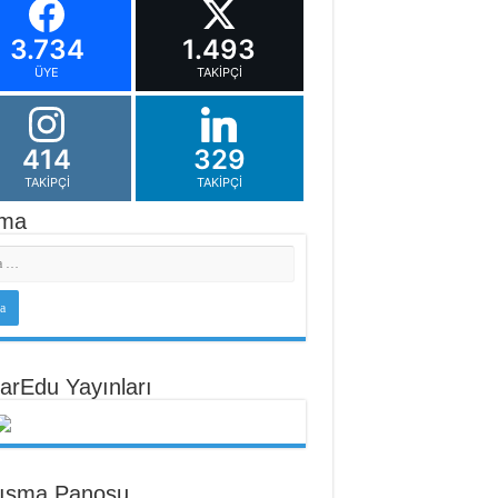
3.734
1.493
ÜYE
TAKIPÇI
414
329
TAKIPÇI
TAKIPÇI
ma
arEdu Yayınları
tışma Panosu