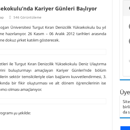
sekokulu’nda Kariyer Günleri Başlıyor
ap
546 Görüntüleme
oğan Üniversitesi Turgut Kıran Denizcilik Yüksekokulu bu yıl
‘ne hazırlanıyor. 26 Kasım – 06 Aralık 2012 tarihleri arasında
ne dokuz şirket katılım gösterecek.
ketleri ile Turgut Kıran Denizcilik Yüksekokulu Deniz Ulaştırma
erini buluşturmayı amaçlayan Kariyer Günleri’nde bölüm
ilerin sektör temsilcileriyle olan bağlarını kuvvetlendirmesi, 3.
akkında bir fikir oluşturması ve alt dönem öğrencilerinin ise
dımcı olması amaçlanıyor.
Üye 
Sit
birl
da s
rogramı şu şekilde: