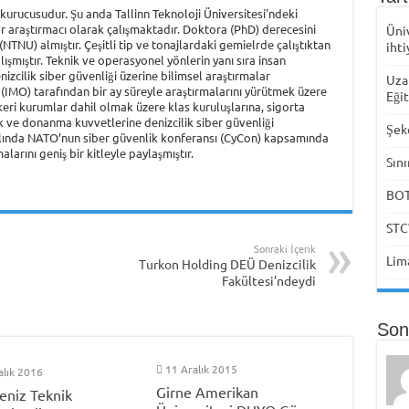
urucusudur. Şu anda Tallinn Teknoloji Üniversitesi'ndeki
r araştırmacı olarak çalışmaktadır. Doktora (PhD) derecesini
Üni
NTNU) almıştır. Çeşitli tip ve tonajlardaki gemielrde çalıştıktan
ihti
şmıştır. Teknik ve operasyonel yönlerin yanı sıra insan
nizcilik siber güvenliği üzerine bilimsel araştırmalar
Uza
(IMO) tarafından bir ay süreyle araştırmalarını yürütmek üzere
Eği
keri kurumlar dahil olmak üzere klas kuruluşlarına, sigorta
ik ve donanma kuvvetlerine denizcilik siber güvenliği
Şek
ılında NATO’nun siber güvenlik konferansı (CyCon) kapsamında
larını geniş bir kitleyle paylaşmıştır.
Sını
BOTA
STC
Sonraki İçerik
Lima
Turkon Holding DEÜ Denizcilik
Fakültesi’ndeydi
Son
11 Aralık 2015
alık 2016
Girne Amerikan
eniz Teknik