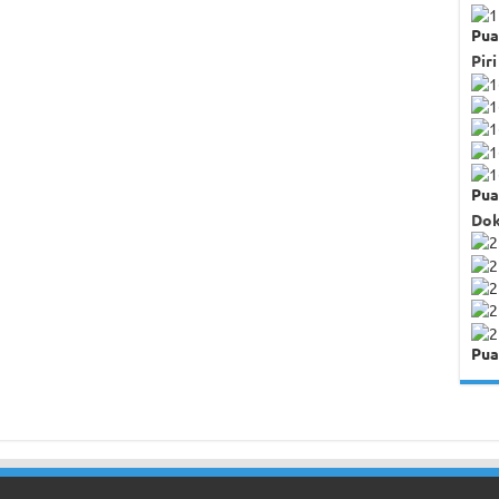
Pua
Piri
Pua
Dok
Pua