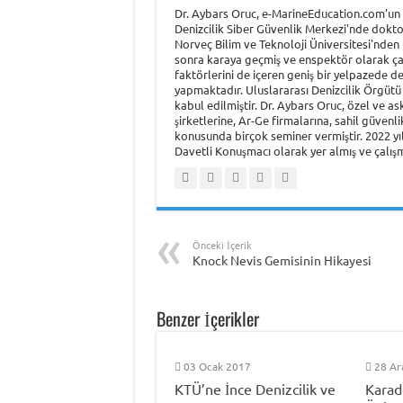
Dr. Aybars Oruc, e-MarineEducation.com'un k
Denizcilik Siber Güvenlik Merkezi'nde dokto
Norveç Bilim ve Teknoloji Üniversitesi'nden (
sonra karaya geçmiş ve enspektör olarak çalı
faktörlerini de içeren geniş bir yelpazede de
yapmaktadır. Uluslararası Denizcilik Örgütü 
kabul edilmiştir. Dr. Aybars Oruc, özel ve as
şirketlerine, Ar-Ge firmalarına, sahil güvenl
konusunda birçok seminer vermiştir. 2022 y
Davetli Konuşmacı olarak yer almış ve çalışma
Önceki İçerik
Knock Nevis Gemisinin Hikayesi
Benzer İçerikler
03 Ocak 2017
28 Ar
KTÜ’ne İnce Denizcilik ve
Karad