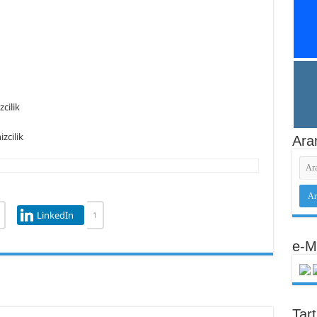
cilik
zcilik
Ara
LinkedIn
1
e-M
Tar