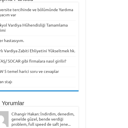
versite tercihinde ve bölümünde Yardıma
yacım var
kyol Vardiya Mühendisliği Tamamlama
timi
er hastasıyım.
rlı Vardiya Zabiti Ehliyetini Yükseltmek hk.
Ş/ SOCAR gibi firmalara nasıl girilir?
W 5 temel harici soru ve cevaplar
n stajı
 Yorumlar
Cihangir Hakan: İndirdim, denedim,
genelde güzel, bende verdiği
problem, full speed de saft jene...