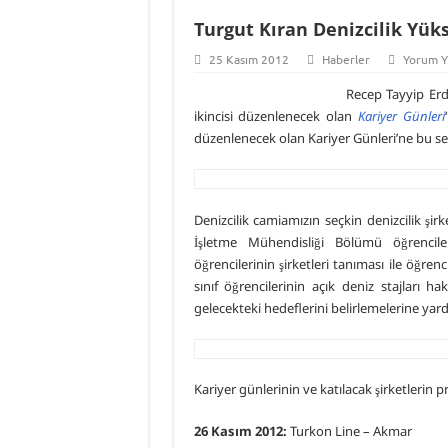
Turgut Kıran Denizcilik Yük
25 Kasım 2012
Haberler
Yorum Y
Recep Tayyip Erd
ikincisi düzenlenecek olan
Kariyer Günleri
düzenlenecek olan Kariyer Günleri’ne bu se
Denizcilik camiamızın seçkin denizcilik şir
İşletme Mühendisliği Bölümü öğrencil
öğrencilerinin şirketleri tanıması ile öğrenc
sınıf öğrencilerinin açık deniz stajları h
gelecekteki hedeflerini belirlemelerine yar
Kariyer günlerinin ve katılacak şirketlerin p
26 Kasım 2012:
Turkon Line – Akmar