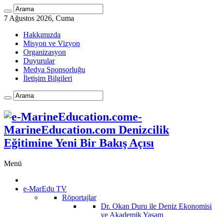
7 Ağustos 2026, Cuma
Hakkımızda
Misyon ve Vizyon
Organizasyon
Duyurular
Medya Sponsorluğu
İletişim Bilgileri
e-
MarineEducation.com Denizcilik
Eğitimine Yeni Bir Bakış Açısı
Menü
e-MarEdu TV
Röportajlar
Dr. Okan Duru ile Deniz Ekonomisi
ve Akademik Yaşam