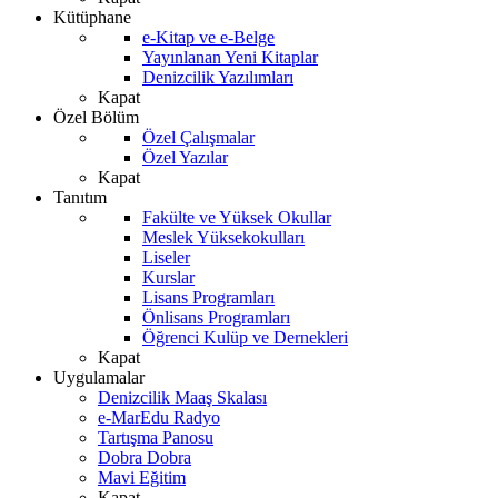
Kütüphane
e-Kitap ve e-Belge
Yayınlanan Yeni Kitaplar
Denizcilik Yazılımları
Kapat
Özel Bölüm
Özel Çalışmalar
Özel Yazılar
Kapat
Tanıtım
Fakülte ve Yüksek Okullar
Meslek Yüksekokulları
Liseler
Kurslar
Lisans Programları
Önlisans Programları
Öğrenci Kulüp ve Dernekleri
Kapat
Uygulamalar
Denizcilik Maaş Skalası
e-MarEdu Radyo
Tartışma Panosu
Dobra Dobra
Mavi Eğitim
Kapat