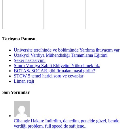
Tartışma Panosu
Üniversite tercihinde ve bölümünde Yardıma ihtiyacım var
Uzakyol Vardiya Mühendisliği Tamamlama Eğitimi
Şeker hastasıyım.
Sınırlı Vardiya Zabiti Ehliyetini Yükseltmek hk.
BOTAŞ/ SOCAR gibi firmalara nasıl girilir?
STCW 5 temel harici soru ve cevaplar
Liman stajı
Son Yorumlar
Cihangir Hakan: İndirdim, denedim, genelde güzel, bende
verdiği problem, full speed de saft jene...