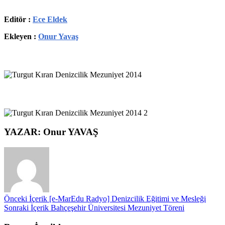
Editör :
Ece Eldek
Ekleyen :
Onur Yavaş
YAZAR: Onur YAVAŞ
Önceki İçerik
[e-MarEdu Radyo] Denizcilik Eğitimi ve Mesleği
Sonraki İçerik
Bahçeşehir Üniversitesi Mezuniyet Töreni