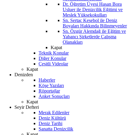
Dr. Öğretim Üyesi Hasan Bora
Usluer ile Denizcilik Eğitimi ve
Meslek Yüksekokulları
Sn. Sertaç Kesebol ile Deniz
Boyaları Hakkında Bilinmeyenler
Sn. Özgür Alemdağ ile Eğitim ve
Yabancı Şirketlerde Çalışma
Olanakları
Kapat
Teknik Konular
Diğer Konular
Çeşitli Videolar
Kapat
Denizden
Haberler
Köşe Yazıları
Röportajlar
Anket Sonuçları
Kapat
Seyir Defteri
Merak Edilenler
Deniz Kültürü
Deniz Tarihi
Sanatta Denizcilik
Kapat