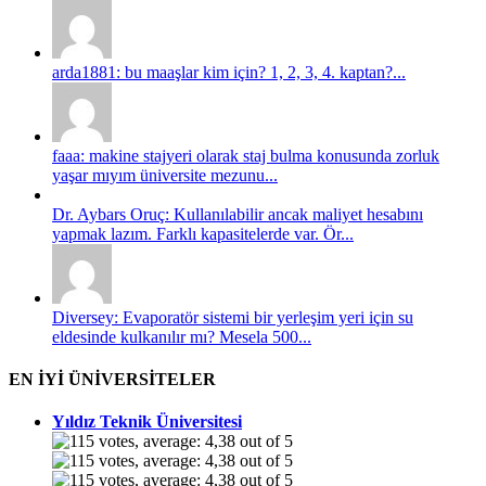
arda1881: bu maaşlar kim için? 1, 2, 3, 4. kaptan?...
faaa: makine stajyeri olarak staj bulma konusunda zorluk
yaşar mıyım üniversite mezunu...
Dr. Aybars Oruç: Kullanılabilir ancak maliyet hesabını
yapmak lazım. Farklı kapasitelerde var. Ör...
Diversey: Evaporatör sistemi bir yerleşim yeri için su
eldesinde kulkanılır mı? Mesela 500...
EN İYİ ÜNİVERSİTELER
Yıldız Teknik Üniversitesi