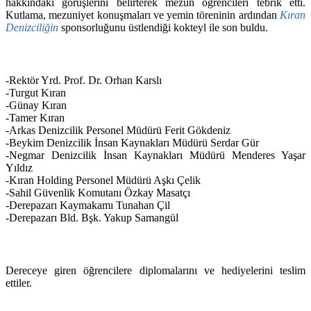
hakkındaki görüşlerini belirterek mezun öğrencileri tebrik etti.
Kutlama, mezuniyet konuşmaları ve yemin töreninin ardından
Kıran
Denizciliğin
sponsorluğunu üstlendiği kokteyl ile son buldu.
-Rektör Yrd. Prof. Dr. Orhan Karslı
-Turgut Kıran
-Günay Kıran
-Tamer Kıran
-Arkas Denizcilik Personel Müdürü Ferit Gökdeniz
-Beykim Denizcilik İnsan Kaynakları Müdürü Serdar Gür
-Negmar Denizcilik İnsan Kaynakları Müdürü Menderes Yaşar
Yıldız
-Kıran Holding Personel Müdürü Aşkı Çelik
-Sahil Güvenlik Komutanı Özkay Masatçı
-Derepazarı Kaymakamı Tunahan Çil
-Derepazarı Bld. Bşk. Yakup Samangül
Dereceye giren öğrencilere diplomalarını ve hediyelerini teslim
ettiler.