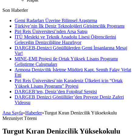
Son Haberler
Gemi Radarları Üzerine Bilimsel Araştırma
Türkiye’nin İlk Deniz Teknolojileri Girişimcilik Programı
Piri Reis Üniversitesi’nden Arsa Satışı
İTÜ Mesleki ve Teknik Anadolu Lisesi Öğrencilerini
Geleceğin Denizciliğine Hazırlıyor
DARGEB-Denizci Gönüllülerden Gemi İnsanlarına Mesaj
Var!
MINE-EMI Projesi ile Ortak Yüksek Lisans Programı
Geliştirme Çalışmaları
Armona Denizcilik İşletme Müdürü Kapt. Semih Falay Vefat
Etti
Piri Reis Üniversitesi’nin Karadeniz Ülkeleri için “Ortak
Yüksek Lisans Programı” Projesi
DARGEB’ten, Deniz’den Fotoğraf Sergisi
DARGEB Denizci Gönüllüler’den Preveze Deniz Zaferi
Videosu
Ana Sayfa
»
Haberler
»
Turgut Kıran Denizcilik Yüksekokulu
Mezuniyet Töreni
Turgut Kıran Denizcilik Yüksekokulu