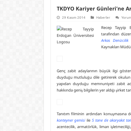
TKDYO Kariyer Günleri’ne A
29 Kasım 2014
Haberler
Yorum
Recep Tayyip E
tarafından düze
Arkas Denizcilik
k
Kaynakları Müd
Genç zabit adaylarının büyük ilgi göste
duyduğu mutluluğu dile getirerek okulun 
yapıdan duyduğu memnuniyeti zabit aday
hakkında geniş bilgilerin yer aldığı şirket t
Tanıtım filminin ardından konuşmasına
konteyner gemisi
ile
5 tane de akaryakıt ta
acentecilik, armatörlük, liman işletmeciliğ