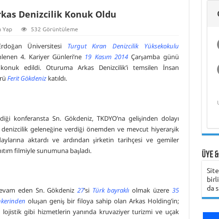
Hukukçu Kapt.
Deniz Ekonomisi
Gemi Kaptanını Ne
Analizleri ve Islah
Üzerine Bilimsel
Üniversitesi
Hasan Bora Usluer
Deniz Teknolojileri
Üniversitesi
Şirketinin
ile 
Gem
Üni
Gündüz Aybay
rkas Denizcilik Konuk Oldu
ve Akademik
Zaman Aramalı?
Öğrenci Yorumu
Yöntemleri
Araştırma
ile Denizcilik
Çalışmaya Değer
Öğrenci Yorumu
Girişimcilik
Hak
Öğ
Belgeseli ve
Yaşam
Eğitimi ve Meslek
Olduğunu Nasıl
Programı
Bili
Belgesel Süreci
Yüksekokulları
Anlayabilirsiniz?
 Yap
532 Görüntüleme
rdoğan Üniversitesi
Turgut Kıran Denizcilik Yüksekokulu
nlenen 4. Kariyer Günleri’ne
19 Kasım 2014
Çarşamba günü
onuk edildi. Oturuma Arkas Denizcilik’i temsilen İnsan
ürü
Ferit Gökdeniz
katıldı.
Karadeniz Teknik
Girne Amerikan
Üniversitesi
Üniversitesi
Öğrenci Yorumu
Öğrenci Yorumu
Öğ
rdiği konferansta Sn. Gökdeniz, TKDYO’na gelişinden dolayı
denizcilik geleneğine verdiği önemden ve mevcut hiyerarşik
larına aktardı ve ardından şirketin tarihçesi ve gemiler
anıtım filmiyle sunumuna başladı.
Üye &
Sit
birl
da s
 devam eden Sn. Gökdeniz
27
’si
Türk bayraklı
olmak üzere
35
nkerinden
oluşan geniş bir filoya sahip olan Arkas Holding’in;
i, lojistik gibi hizmetlerin yanında kruvaziyer turizmi ve uçak