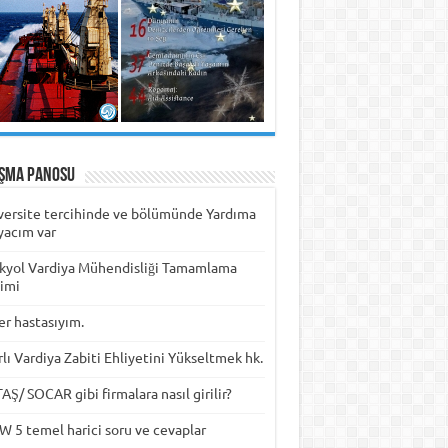
ışma Panosu
versite tercihinde ve bölümünde Yardıma
yacım var
kyol Vardiya Mühendisliği Tamamlama
timi
er hastasıyım.
rlı Vardiya Zabiti Ehliyetini Yükseltmek hk.
Ş/ SOCAR gibi firmalara nasıl girilir?
W 5 temel harici soru ve cevaplar