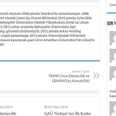
Lima
eceli okulunu 2006 yılında İstanbul’da tamamlamıştır. 2006
aret Meslek Lisesi Dış Ticaret Bölümünü 2010 yılında üçüncülük
 Bahçeşehir Üniversitesi Meslek Yüksekokulu Deniz ve Liman
Son 
-2013 yılları arasında Bahçeşehir Üniversitesi Şişli
ığı görevini sürdürmüştür. 2012 yılında Arkas Holding
 stajını tamamlayıp 2013 yılında üniversitedeki bölümünü
S sınavını kazanarak şuan Girne Amerikan Üniversitesi’nin Güverte
ir.
Sonraki İçerik
TKDYO İnce Denizcilik ve
GEMİMO’yu Konuk Etti
mali
kapa
ayıs 2016
08 Mayıs 2016
enizcilik
GAÜ Türkiye’nin İlk Kadın