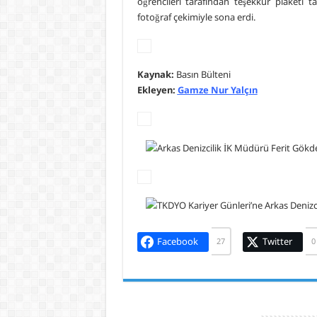
öğrencileri tarafından teşekkür plaketi
fotoğraf çekimiyle sona erdi.
Kaynak:
Basın Bülteni
Ekleyen:
Gamze Nur Yalçın
Facebook
Twitter
27
0