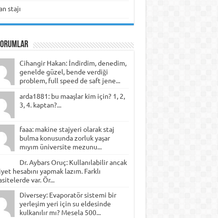
n stajı
Yorumlar
Cihangir Hakan: İndirdim, denedim,
genelde güzel, bende verdiği
problem, full speed de saft jene...
arda1881: bu maaşlar kim için? 1, 2,
3, 4. kaptan?...
faaa: makine stajyeri olarak staj
bulma konusunda zorluk yaşar
mıyım üniversite mezunu...
Dr. Aybars Oruç: Kullanılabilir ancak
yet hesabını yapmak lazım. Farklı
sitelerde var. Ör...
Diversey: Evaporatör sistemi bir
yerleşim yeri için su eldesinde
kulkanılır mı? Mesela 500...