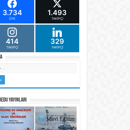
3.734
1.493
ÜYE
TAKIPÇI
414
329
TAKIPÇI
TAKIPÇI
a
Edu Yayınları