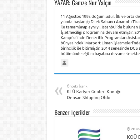
YAZAR: Gamze Nur Yalçın
11 Ağustos 1992 doğumludur. İlk ve orta der
yılında başladığı Dilek Sabancı Anadolu Tic
ile tamamlayıp aynı yıl İstanbul’da bulunan
İşletmeciliği programına devam etmiştir. 2012
Kampüsü’nde Denizcilik Programları Asistanl
bünyesindeki Marport Liman İşletmeleri’nde
birincilik ile bitirmiştir. 2014 senesinde DG
bölümünde eğitim hayatına devam etmekted
Önceki İçerik
KTÜ Kariyer Günleri Konuğu
Densan Shipping Oldu
Benzer İçerikler
20 M
KOÜ D