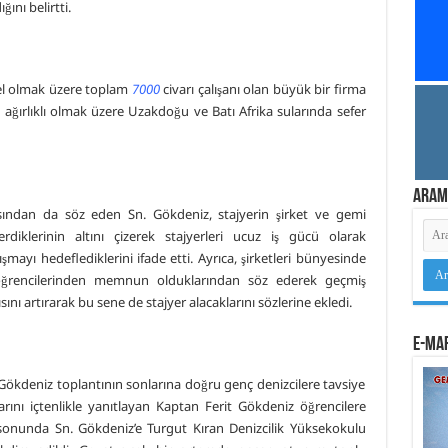
ını belirtti.
nel olmak üzere toplam
7000
civarı çalışanı olan büyük bir firma
 ağırlıklı olmak üzere Uzakdoğu ve Batı Afrika sularında sefer
Aram
asından da söz eden Sn. Gökdeniz, stajyerin şirket ve gemi
diklerinin altını çizerek stajyerleri ucuz iş gücü olarak
mayı hedeflediklerini ifade etti. Ayrıca, şirketleri bünyesinde
 öğrencilerinden memnun olduklarından söz ederek geçmiş
ını artırarak bu sene de stajyer alacaklarını sözlerine ekledi.
e-Mar
 Gökdeniz toplantının sonlarına doğru genç denizcilere tavsiye
rını içtenlikle yanıtlayan Kaptan Ferit Gökdeniz öğrencilere
 sonunda Sn. Gökdeniz’e Turgut Kıran Denizcilik Yüksekokulu