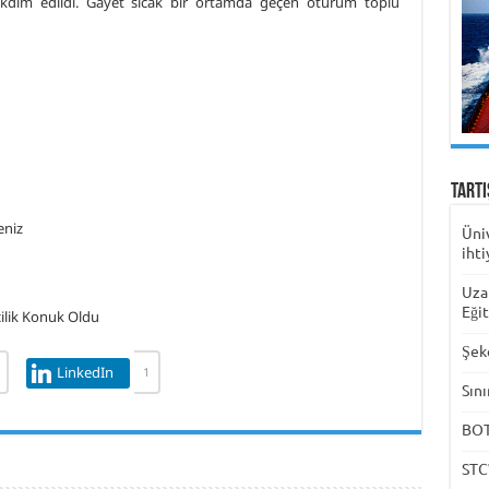
 takdim edildi. Gayet sıcak bir ortamda geçen oturum toplu
Tart
Üni
ihti
Uza
Eği
Şek
LinkedIn
1
Sını
BOTA
STC