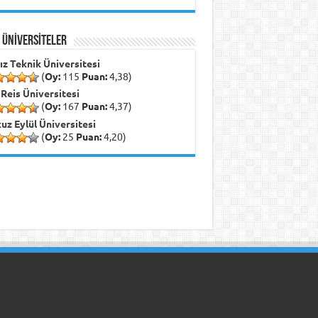
İ ÜNİVERSİTELER
dız Teknik Üniversitesi
(
Oy:
115
Puan:
4,38)
 Reis Üniversitesi
(
Oy:
167
Puan:
4,37)
uz Eylül Üniversitesi
(
Oy:
25
Puan:
4,20)