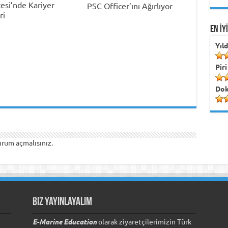
tesi’nde Kariyer
PSC Officer’ını Ağırlıyor
ri
EN İY
Yıl
Piri
Dok
urum açmalısınız
.
Biz Yayınlayalım
E-Marine Education
olarak ziyaretçilerimizin Türk