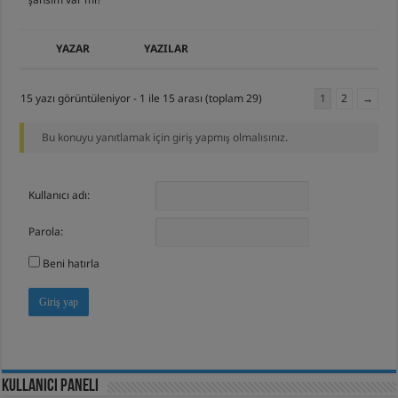
YAZAR
YAZILAR
15 yazı görüntüleniyor - 1 ile 15 arası (toplam 29)
1
2
→
Bu konuyu yanıtlamak için giriş yapmış olmalısınız.
Kullanıcı adı:
Parola:
Beni hatırla
Giriş yap
Kullanıcı Paneli