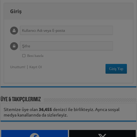
Giriş
Beni hatırla
|
Unuttum!
Kayıt Ol
Üye & Takipçilerimiz
Sitemize üye olan
36,455
denizci ile birlikteyiz. Ayrıca sosyal
medya kanallarında da sizlerleyiz.