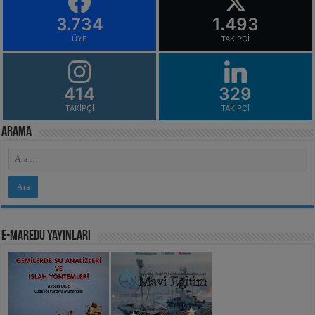
3.734
1.493
ÜYE
TAKIPÇI
414
329
TAKIPÇI
TAKIPÇI
Arama
e-MarEdu Yayınları