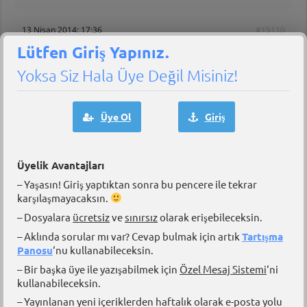
13 Nisan 2014: 17:36
#15110
Lütfen Giriş Yapınız.
Yoksa Siz Hala Üye Değil Misiniz!
melisnt
Üye Ol
Giriş
Katılımcı
Aybars Bey, merhabalar. Size sormak istediğim bir kaç soru var. Ben
sene sonunda Galatasaray Üniversitesi meslek yüksek okullarında
bulunan gemi makineleri işletmesini ya da deniz ulaştırma ve
Üyelik Avantajları
ulaştırma bölümlerinden birini tercih etmek istiyorum. Bu üniversiteyi
– Yaşasın! Giriş yaptıktan sonra bu pencere ile tekrar
ve bu bölümü bitirdiğim taktirde mezun olduktan sonra beni neler
karşılaşmayacaksın.
bekliyor?
– Dosyalara
ücretsiz
ve
sınırsız
olarak erişebileceksin.
– Aklında sorular mı var? Cevap bulmak için artık
Tartışma
13 Nisan 2014: 20:41
#15112
Panosu
‘nu kullanabileceksin.
– Bir başka üye ile yazışabilmek için
Özel Mesaj Sistemi
‘ni
kullanabileceksin.
– Yayınlanan yeni içeriklerden haftalık olarak e-posta yolu