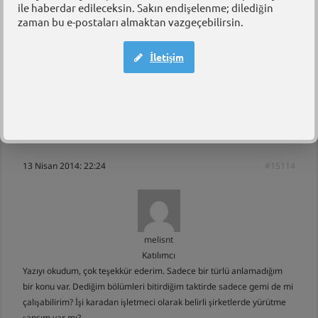
ile haberdar edileceksin. Sakın endişelenme; dilediğin
Dr. Aybars Oruç
zaman bu e-postaları almaktan vazgeçebilirsin.
Anahtar yönetici
Merhaba,
İletişim
Aşağıda erişim linki yer alan Öğrenci Yorumu’ndan faydalanabilirsiniz.
Link:
https://e-marineeducation.com/tr/galatasaray-universitesi-myo-
ogrenci-yorumu/
Selamlar
13 Nisan 2014: 22:24
#15114
melisnt
Katılımcı
Yazıyı okudum, çok teşekkür ederim. Sadece bir türlü anlamadığım
bir konu var. Dediğim bölümleri bitirdiğim taktirde sadece gemi de mi
çalışabilirim? İşi karadan işletmeci olarak belirli şirketlerde yürütme
şansım var mı?