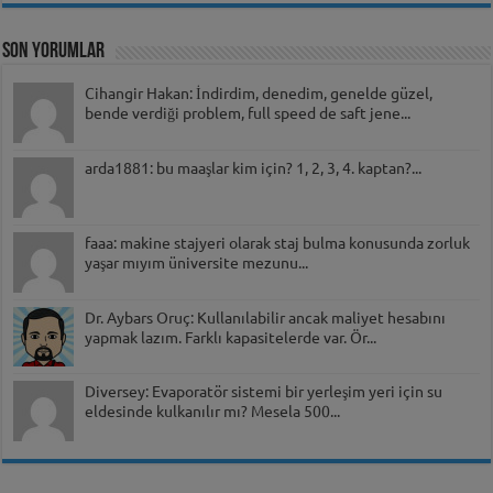
Son Yorumlar
Cihangir Hakan: İndirdim, denedim, genelde güzel,
bende verdiği problem, full speed de saft jene...
arda1881: bu maaşlar kim için? 1, 2, 3, 4. kaptan?...
faaa: makine stajyeri olarak staj bulma konusunda zorluk
yaşar mıyım üniversite mezunu...
Dr. Aybars Oruç: Kullanılabilir ancak maliyet hesabını
yapmak lazım. Farklı kapasitelerde var. Ör...
Diversey: Evaporatör sistemi bir yerleşim yeri için su
eldesinde kulkanılır mı? Mesela 500...