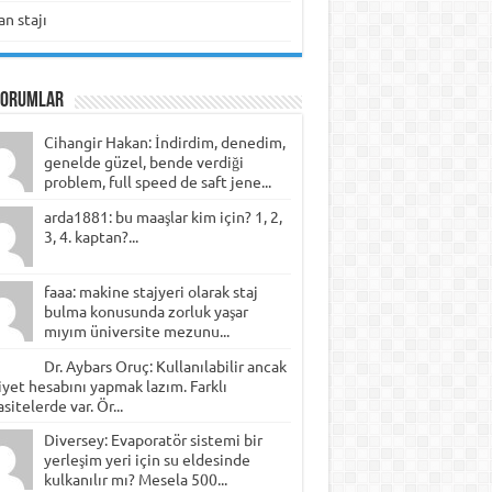
n stajı
Yorumlar
Cihangir Hakan: İndirdim, denedim,
genelde güzel, bende verdiği
problem, full speed de saft jene...
arda1881: bu maaşlar kim için? 1, 2,
3, 4. kaptan?...
faaa: makine stajyeri olarak staj
bulma konusunda zorluk yaşar
mıyım üniversite mezunu...
Dr. Aybars Oruç: Kullanılabilir ancak
yet hesabını yapmak lazım. Farklı
sitelerde var. Ör...
Diversey: Evaporatör sistemi bir
yerleşim yeri için su eldesinde
kulkanılır mı? Mesela 500...