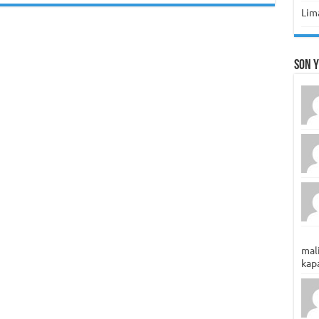
Lima
Son 
mali
kapa