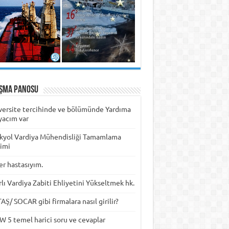
ışma Panosu
versite tercihinde ve bölümünde Yardıma
yacım var
kyol Vardiya Mühendisliği Tamamlama
timi
er hastasıyım.
rlı Vardiya Zabiti Ehliyetini Yükseltmek hk.
Ş/ SOCAR gibi firmalara nasıl girilir?
W 5 temel harici soru ve cevaplar