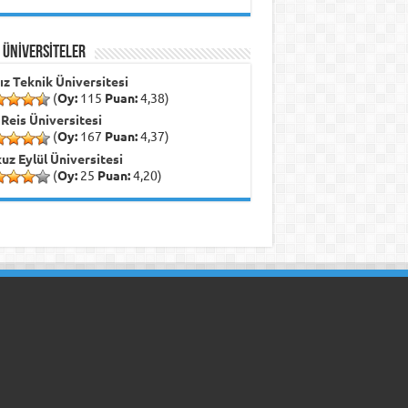
İ ÜNİVERSİTELER
dız Teknik Üniversitesi
(
Oy:
115
Puan:
4,38)
 Reis Üniversitesi
(
Oy:
167
Puan:
4,37)
uz Eylül Üniversitesi
(
Oy:
25
Puan:
4,20)