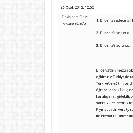
26 Ocak 2013: 12:55
Dr. Aybars Oruç
1.
Bildeniz sadece bir 
Anahtar yönetici
2.
Bildeniz’e sorunuz.
3.
Bildeniz’e sorunuz.
Bildeniz’den mezun ol
eğitiminiz Türkiye’de
Türkiye’de eğitim verdi
öğrencilerini. (İlk üç
karşılayarak gidebiliy
sonra YÖK’e denklik iç
Plymouth University r
ile Plymouth Universit