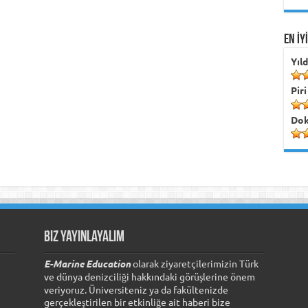
EN İY
Yıl
Piri
Dok
Biz Yayınlayalım
E-Marine Education
olarak ziyaretçilerimizin Türk
ve dünya denizciliği hakkındaki görüşlerine önem
veriyoruz. Üniversiteniz ya da fakültenizde
gerçekleştirilen bir etkinliğe ait haberi bize