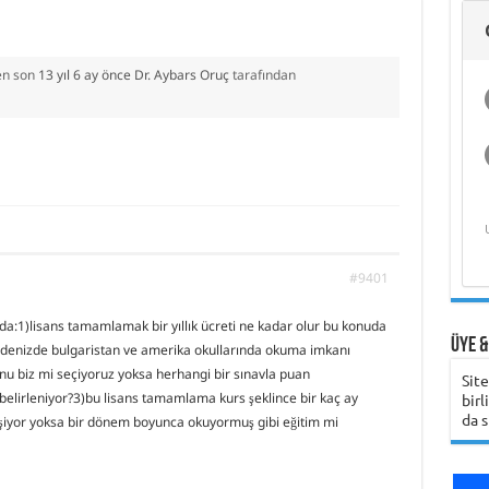
Deniz Ekonomisi
Gemi Kaptanını Ne
Analizleri ve Islah
Üzerine Bilimsel
Hasan Bora Usluer
Deniz Teknolojileri
Üniversitesi
Şirketinin
ile 
Gem
Üni
ve Akademik
Zaman Aramalı?
Yöntemleri
Araştırma
ile Denizcilik
Çalışmaya Değer
Öğrenci Yorumu
Girişimcilik
Hak
Yaşam
Eğitimi ve Meslek
Olduğunu Nasıl
Programı
Bili
Girne Amerikan
Yüksekokulları
Anlayabilirsiniz?
Üniversitesi
 en son
13 yıl 6 ay önce
Dr. Aybars Oruç
tarafından
Öğrenci Yorumu
#9401
mda:1)lisans tamamlamak bir yıllık ücreti ne kadar olur bu konuda
Üye &
bildenizde bulgaristan ve amerika okullarında okuma imkanı
nu biz mi seçiyoruz yoksa herhangi bir sınavla puan
Sit
elirleniyor?3)bu lisans tamamlama kurs şeklince bir kaç ay
birl
da s
eşiyor yoksa bir dönem boyunca okuyormuş gibi eğitim mi