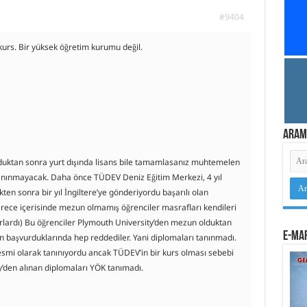
#9404
kurs. Bir yüksek öğretim kurumu değil.
Aram
duktan sonra yurt dışında lisans bile tamamlasanız muhtemelen
 tanınmayacak. Daha önce TÜDEV Deniz Eğitim Merkezi, 4 yıl
kten sonra bir yıl İngiltere’ye gönderiyordu başarılı olan
 derece içerisinde mezun olmamış öğrenciler masrafları kendileri
orlardı) Bu öğrenciler Plymouth University’den mezun olduktan
e-Mar
in başvurduklarında hep reddediler. Yani diplomaları tanınmadı.
esmi olarak tanınıyordu ancak TÜDEV’in bir kurs olması sebebi
y’den alınan diplomaları YÖK tanımadı.