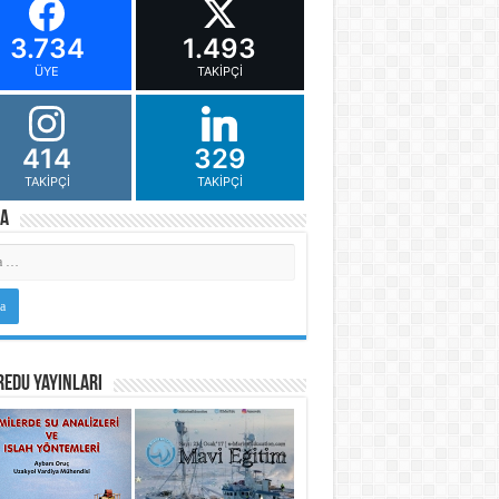
3.734
1.493
ÜYE
TAKIPÇI
414
329
TAKIPÇI
TAKIPÇI
a
Edu Yayınları