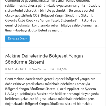
Gemilerin ve güvenlik kurallarının zaman içinde gelişerek
şekillenmesi şüphesiz günümüzde uygulanan yangınla mücadele
Piri Reis Üniversitesi’nin Karadeniz Ülkeleri için “Ortak Yüksek Lisans Prog
sistemlerini daha etkin bir hale getirmiştir. Bu amaca paralel
DARGEB’ten, Deniz’den Fotoğraf Sergisi
olarak geliştirilmiş CO2, Bölgesel Yangın Söndürme Sistemi,
Güverte Üstü Köpük ve Yangın Tespit Sistemleri‘nin tatbiki ve
DARGEB Denizci Gönüllüler’den Preveze Deniz Zaferi Videosu
gemi içi bakımları konularında yeterli bilgiye sahip olunmaması,
liman-klas-bayrak otoriteleri ve major …
Devamını Oku »
Makine Dairelerinde Bölgesel Yangın
Söndürme Sistemi
24 Aralık 2011
Özel Yazılar
0
4,009
Gemi makine dairelerinde gerçekleşecek bölgesel yangınlara
daha etkin ve pratik olarak müdahale edebilmek amacıyla
Bölgesel Yangın Söndürme Sistemi (Local Application System –
L.A.S.) geliştirilmiştir. Bu sistemle birlikte herhangi bir yangında
belirlenmiş alanlara bölgesel olarak müdahale edebilme şansı
doğmaktadır. Bölgesel Yangın Söndürme sistemi bir makine