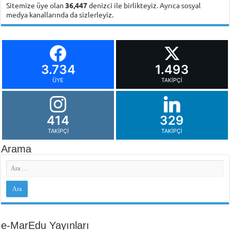
Sitemize üye olan
36,447
denizci ile birlikteyiz. Ayrıca sosyal
medya kanallarında da sizlerleyiz.
3.734
1.493
ÜYE
TAKIPÇI
414
329
TAKIPÇI
TAKIPÇI
Arama
e-MarEdu Yayınları