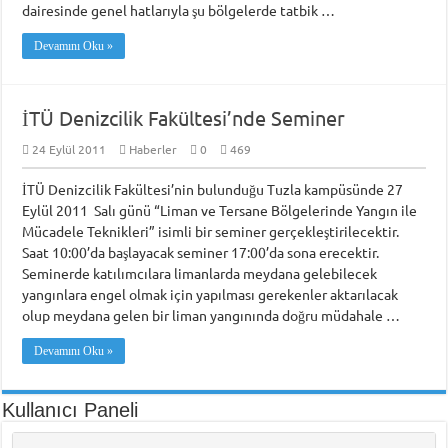
dairesinde genel hatlarıyla şu bölgelerde tatbik …
Devamını Oku »
İTÜ Denizcilik Fakültesi’nde Seminer
24 Eylül 2011
Haberler
0
469
İTÜ Denizcilik Fakültesi’nin bulunduğu Tuzla kampüsünde 27
Eylül 2011 Salı günü “Liman ve Tersane Bölgelerinde Yangın ile
Mücadele Teknikleri” isimli bir seminer gerçekleştirilecektir.
Saat 10:00’da başlayacak seminer 17:00’da sona erecektir.
Seminerde katılımcılara limanlarda meydana gelebilecek
yangınlara engel olmak için yapılması gerekenler aktarılacak
olup meydana gelen bir liman yangınında doğru müdahale …
Devamını Oku »
Kullanıcı Paneli