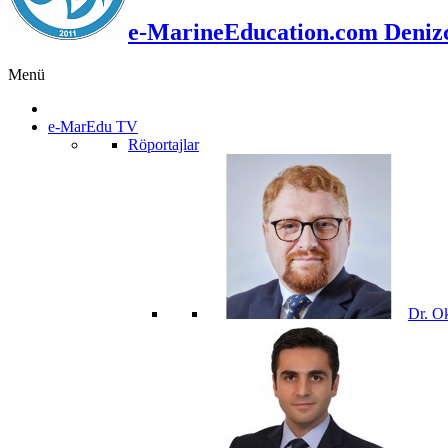
e-MarineEducation.com Denizci
Menü
e-MarEdu TV
Röportajlar
Dr. O