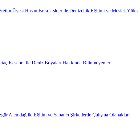
retim Üyesi Hasan Bora Usluer ile Denizcilik Eğitimi ve Meslek Yüks
rtaç Kesebol ile Deniz Boyaları Hakkında Bilinmeyenler
gür Alemdağ ile Eğitim ve Yabancı Şirketlerde Çalışma Olanakları