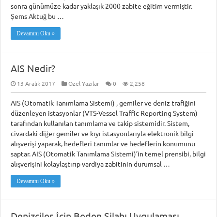
sonra günümüze kadar yaklaşık 2000 zabite eğitim vermiştir.
Şems Aktuğ bu …
Devamını Oku »
AIS Nedir?
13 Aralık 2017
Özel Yazılar
0
2,258
AIS (Otomatik Tanımlama Sistemi) , gemiler ve deniz trafiğini
düzenleyen istasyonlar (VTS-Vessel Traffic Reporting System)
tarafından kullanılan tanımlama ve takip sistemidir. Sistem,
civardaki diğer gemiler ve kıyı istasyonlarıyla elektronik bilgi
alışverişi yaparak, hedefleri tanımlar ve hedeflerin konumunu
saptar. AIS (Otomatik Tanımlama Sistemi)’in temel prensibi, bilgi
alışverişini kolaylaştırıp vardiya zabitinin durumsal …
Devamını Oku »
Denizciler İçin Beden Silahı Uygulaması