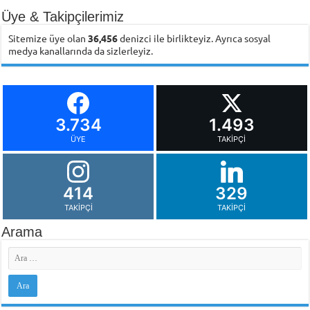
Üye & Takipçilerimiz
Sitemize üye olan
36,456
denizci ile birlikteyiz. Ayrıca sosyal
medya kanallarında da sizlerleyiz.
3.734
1.493
ÜYE
TAKIPÇI
414
329
TAKIPÇI
TAKIPÇI
Arama