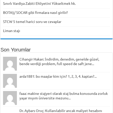
Sınırlı Vardiya Zabiti Ehliyetini Yükseltmek hk.
BOTAŞ/ SOCAR gibi firmalara nasıl girilir?
STCW 5 temel harici soru ve cevaplar
Liman stajı
Son Yorumlar
Cihangir Hakan: İndirdim, denedim, genelde güzel,
bende verdiği problem, full speed de saft jene...
arda1881: bu maaşlar kim için? 1, 2, 3, 4. kaptan?...
faaa: makine stajyeri olarak staj bulma konusunda zorluk
yaşar mıyım üniversite mezunu...
Dr. Aybars Oruç: Kullanılabilir ancak maliyet hesabını