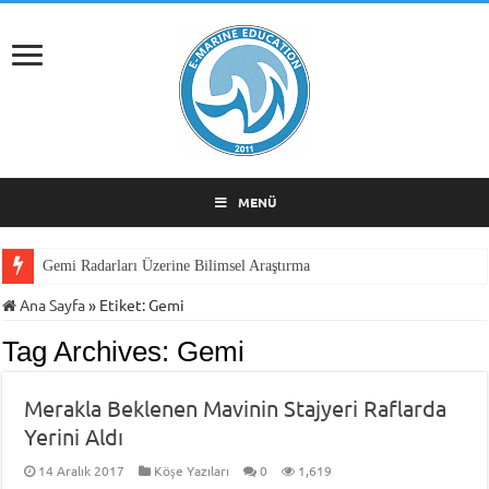
MENÜ
Gemi Radarları Üzerine Bilimsel Araştırma
Ana Sayfa
»
Etiket:
Gemi
Tag Archives:
Gemi
Merakla Beklenen Mavinin Stajyeri Raflarda
Yerini Aldı
14 Aralık 2017
Köşe Yazıları
0
1,619