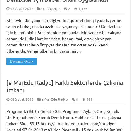
06 Aralık 2017
Özel Yazılar
2
1,436
Kim evini dünyanın istediği yerine götürebilmeyi yada iş yerine
sadece birkaç dakika uzaklıkta yaşamayı istemez ki? Denizciler
için bu mümkün. Bu nedenle gemi, onlar için sadece bir çalışma
ortamı değildir. Hareket eden, her anı faal, ortak bir yaşam
ortamıdır. Onların ütopyasıdır. Denizin ortasındaki kendi
ülkeleridir. Ve her ülkenin bir savunma …
Devamını Oku »
[e-MarEdu Radyo] Farklı Sektörlerde Çalışma
İmkanı
08 Şubat 2013
e-MarEdu Radyo
8
541
Program Tarihi: 07 Şubat 2013 Programcı: Aybars Oruç Konuk:
Uz. Başmühendis Emrah Demir Konu: Farklı sektörlerde çalışma
imkanı Süre: 53:13 https://e-marineeducation.com/tr/radyo-
kayitlari/07.01.2013.mp3 Not: Yayının ilk 15 dakikalık bölümünü