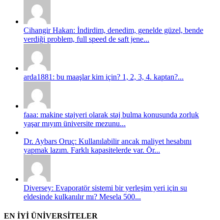
Cihangir Hakan: İndirdim, denedim, genelde güzel, bende
verdiği problem, full speed de saft jene...
arda1881: bu maaşlar kim için? 1, 2, 3, 4. kaptan?...
faaa: makine stajyeri olarak staj bulma konusunda zorluk
yaşar mıyım üniversite mezunu...
Dr. Aybars Oruç: Kullanılabilir ancak maliyet hesabını
yapmak lazım. Farklı kapasitelerde var. Ör...
Diversey: Evaporatör sistemi bir yerleşim yeri için su
eldesinde kulkanılır mı? Mesela 500...
EN İYİ ÜNİVERSİTELER