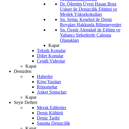
Dr. Öğretim Üyesi Hasan Bora
Usluer ile Denizcilik Eğitimi ve
Meslek Yüksekokulları
Sn. Sertaç Kesebol ile Deniz
Boyaları Hakkında Bilinmeyenler
Sn. Özgür Alemdağ ile Eğitim ve
Yabancı Şirketlerde Çalışma
Olanakları
Kapat
Teknik Konular
Diğer Konular
Çeşitli Videolar
Kapat
Denizden
Haberler
Köşe Yazıları
Röportajlar
Anket Sonuçları
Kapat
Seyir Defteri
Merak Edilenler
Deniz Kültürü
Deniz Tarihi
Sanatta Denizcilik
Kapat