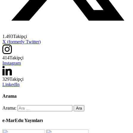
1.493
Takipçi
X (formerly Twitter)
414
Takipçi
Instagram
329
Takipçi
LinkedIn
Arama
Arama:
e-MarEdu Yayınları