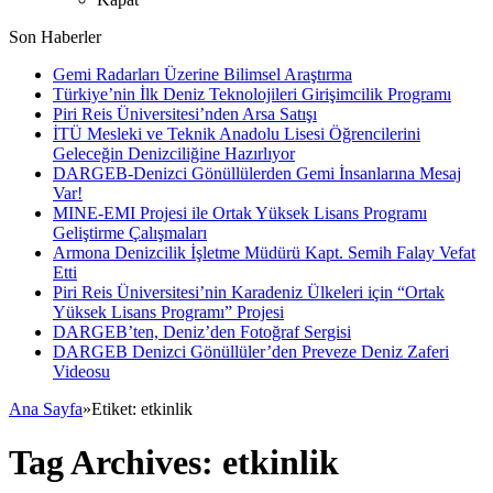
Son Haberler
Gemi Radarları Üzerine Bilimsel Araştırma
Türkiye’nin İlk Deniz Teknolojileri Girişimcilik Programı
Piri Reis Üniversitesi’nden Arsa Satışı
İTÜ Mesleki ve Teknik Anadolu Lisesi Öğrencilerini
Geleceğin Denizciliğine Hazırlıyor
DARGEB-Denizci Gönüllülerden Gemi İnsanlarına Mesaj
Var!
MINE-EMI Projesi ile Ortak Yüksek Lisans Programı
Geliştirme Çalışmaları
Armona Denizcilik İşletme Müdürü Kapt. Semih Falay Vefat
Etti
Piri Reis Üniversitesi’nin Karadeniz Ülkeleri için “Ortak
Yüksek Lisans Programı” Projesi
DARGEB’ten, Deniz’den Fotoğraf Sergisi
DARGEB Denizci Gönüllüler’den Preveze Deniz Zaferi
Videosu
Ana Sayfa
»
Etiket:
etkinlik
Tag Archives:
etkinlik