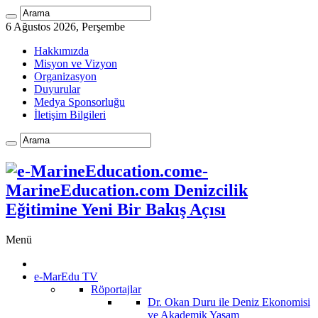
6 Ağustos 2026, Perşembe
Hakkımızda
Misyon ve Vizyon
Organizasyon
Duyurular
Medya Sponsorluğu
İletişim Bilgileri
e-
MarineEducation.com Denizcilik
Eğitimine Yeni Bir Bakış Açısı
Menü
e-MarEdu TV
Röportajlar
Dr. Okan Duru ile Deniz Ekonomisi
ve Akademik Yaşam