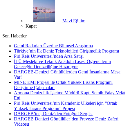
Mavi Eğitim
Kapat
Son Haberler
Gemi Radarları Üzerine Bilimsel Araştırma
Türkiye’nin İlk Deniz Teknolojileri Girişimcilik Programı
Piri Reis Üniversitesi’nden Arsa Satışı
İTÜ Mesleki ve Teknik Anadolu Lisesi Öğrencilerini
Geleceğin Denizciliğine Hazırlıyor
DARGEB-Denizci Gönüllülerden Gemi İnsanlarına Mesaj
Var!
MINE-EMI Projesi ile Ortak Yüksek Lisans Programı
Geliştirme Çalışmaları
Armona Denizcilik İşletme Müdürü Kapt. Semih Falay Vefat
Etti
Piri Reis Üniversitesi’nin Karadeniz Ülkeleri için “Ortak
Yüksek Lisans Programı” Projesi
DARGEB’ten, Deniz’den Fotoğraf Sergisi
DARGEB Denizci Gönüllüler’den Preveze Deniz Zaferi
Videosu