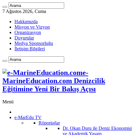
7 Ağustos 2026, Cuma
Hakkımızda
Misyon ve Vizyon
Organizasyon
Duyurular
Medya Sponsorluğu
İletişim Bilgileri
e-
MarineEducation.com Denizcilik
Eğitimine Yeni Bir Bakış Açısı
Menü
e-MarEdu TV
Röportajlar
Dr. Okan Duru ile Deniz Ekonomisi
ve Akademik Yaşam