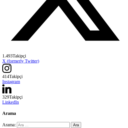
1.493
Takipçi
X (formerly Twitter)
414
Takipçi
Instagram
329
Takipçi
LinkedIn
Arama
Arama: