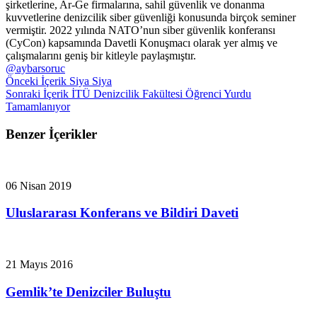
şirketlerine, Ar-Ge firmalarına, sahil güvenlik ve donanma
kuvvetlerine denizcilik siber güvenliği konusunda birçok seminer
vermiştir. 2022 yılında NATO’nun siber güvenlik konferansı
(CyCon) kapsamında Davetli Konuşmacı olarak yer almış ve
çalışmalarını geniş bir kitleyle paylaşmıştır.
@aybarsoruc
Önceki İçerik
Siya Siya
Sonraki İçerik
İTÜ Denizcilik Fakültesi Öğrenci Yurdu
Tamamlanıyor
Benzer İçerikler
06 Nisan 2019
Uluslararası Konferans ve Bildiri Daveti
21 Mayıs 2016
Gemlik’te Denizciler Buluştu