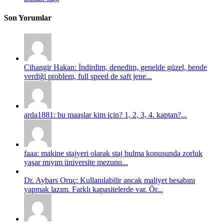
Son Yorumlar
Cihangir Hakan: İndirdim, denedim, genelde güzel, bende
verdiği problem, full speed de saft jene...
arda1881: bu maaşlar kim için? 1, 2, 3, 4. kaptan?...
faaa: makine stajyeri olarak staj bulma konusunda zorluk
yaşar mıyım üniversite mezunu...
Dr. Aybars Oruç: Kullanılabilir ancak maliyet hesabını
yapmak lazım. Farklı kapasitelerde var. Ör...