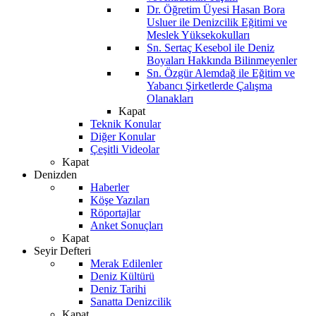
Dr. Öğretim Üyesi Hasan Bora
Usluer ile Denizcilik Eğitimi ve
Meslek Yüksekokulları
Sn. Sertaç Kesebol ile Deniz
Boyaları Hakkında Bilinmeyenler
Sn. Özgür Alemdağ ile Eğitim ve
Yabancı Şirketlerde Çalışma
Olanakları
Kapat
Teknik Konular
Diğer Konular
Çeşitli Videolar
Kapat
Denizden
Haberler
Köşe Yazıları
Röportajlar
Anket Sonuçları
Kapat
Seyir Defteri
Merak Edilenler
Deniz Kültürü
Deniz Tarihi
Sanatta Denizcilik
Kapat