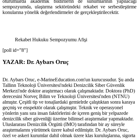
oturumlarda akademik bildirilerin de sunumlarının yapılacağı
sempozyumda, ulaştırma sektöründeki rekabet ve serbestleştirme
konularına yönelik değerlendirmeler de gerçekleştirilecektir.
Rekabet Hukuku Sempozyumu Afişi
[poll id=”8″]
YAZAR: Dr. Aybars Oruç
Dr. Aybars Oruc, e-MarineEducation.com'un kurucusudur. Şu anda
Tallinn Teknoloji Üniversitesi'ndeki Denizcilik Siber Güvenlik
Merkezi'nde doktor araştırmacı olarak çalışmaktadır. Doktora (PhD)
derecesini Norveç Bilim ve Teknoloji Üniversitesi'nden (NTNU)
almıştır. Çeşitli tip ve tonajlardaki gemielrde çalıştıktan sonra karaya
geçmiş ve enspektör olarak çalışmıştır. Teknik ve operasyonel
yönlerin yanı sıra insan faktörlerini de içeren geniş bir yelpazede
denizcilik siber güvenliği üzerine bilimsel araştırmalar yapmaktadır.
Uluslararası Denizcilik Örgütü (IMO) tarafından bir ay süreyle
araştırmalarını yürütmek üzere kabul edilmiştir. Dr. Aybars Oruc,
özel ve askeri kurumlar dahil olmak üzere klas kuruluşlarına, sigorta