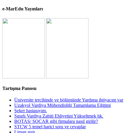
e-MarEdu Yayınları
Tartışma Panosu
Üniversite tercihinde ve bölümünde Yardıma ihtiyacım var
Uzakyol Vardiya Mühendisliği Tamamlama Eğitimi
Şeker hastasıyım.
Sınırlı Vardiya Zabiti Ehliyetini Yükseltmek hk.
BOTAŞ/ SOCAR gibi firmalara nasıl girilir?
STCW 5 temel harici soru ve cevaplar
Liman stajı