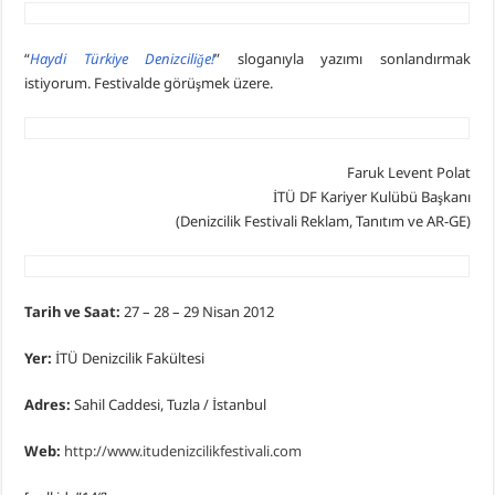
“
Haydi Türkiye Denizciliğe!
” sloganıyla yazımı sonlandırmak
istiyorum. Festivalde görüşmek üzere.
Faruk Levent Polat
İTÜ DF Kariyer Kulübü Başkanı
(Denizcilik Festivali Reklam, Tanıtım ve AR-GE)
Tarih ve Saat:
27 – 28 – 29 Nisan 2012
Yer:
İTÜ Denizcilik Fakültesi
Adres:
Sahil Caddesi, Tuzla / İstanbul
Web:
http://www.itudenizcilikfestivali.com