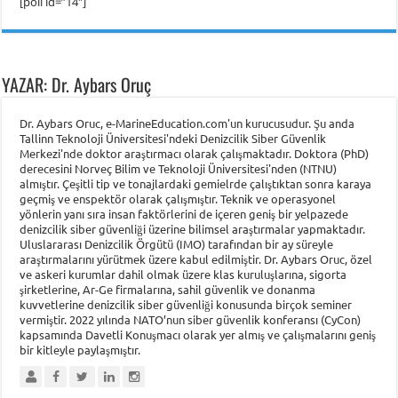
[poll id=”14″]
YAZAR: Dr. Aybars Oruç
Dr. Aybars Oruc, e-MarineEducation.com'un kurucusudur. Şu anda
Tallinn Teknoloji Üniversitesi'ndeki Denizcilik Siber Güvenlik
Merkezi'nde doktor araştırmacı olarak çalışmaktadır. Doktora (PhD)
derecesini Norveç Bilim ve Teknoloji Üniversitesi'nden (NTNU)
almıştır. Çeşitli tip ve tonajlardaki gemielrde çalıştıktan sonra karaya
geçmiş ve enspektör olarak çalışmıştır. Teknik ve operasyonel
yönlerin yanı sıra insan faktörlerini de içeren geniş bir yelpazede
denizcilik siber güvenliği üzerine bilimsel araştırmalar yapmaktadır.
Uluslararası Denizcilik Örgütü (IMO) tarafından bir ay süreyle
araştırmalarını yürütmek üzere kabul edilmiştir. Dr. Aybars Oruc, özel
ve askeri kurumlar dahil olmak üzere klas kuruluşlarına, sigorta
şirketlerine, Ar-Ge firmalarına, sahil güvenlik ve donanma
kuvvetlerine denizcilik siber güvenliği konusunda birçok seminer
vermiştir. 2022 yılında NATO’nun siber güvenlik konferansı (CyCon)
kapsamında Davetli Konuşmacı olarak yer almış ve çalışmalarını geniş
bir kitleyle paylaşmıştır.