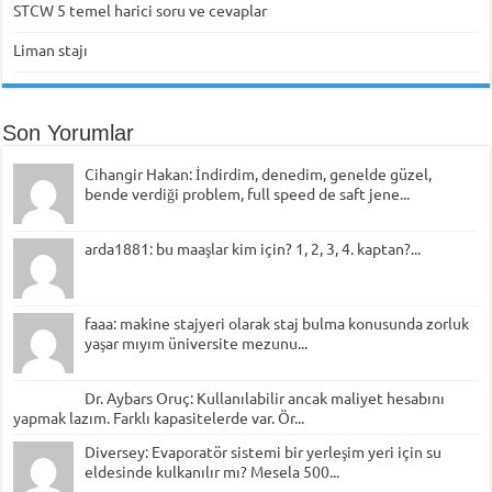
STCW 5 temel harici soru ve cevaplar
Liman stajı
Son Yorumlar
Cihangir Hakan: İndirdim, denedim, genelde güzel,
bende verdiği problem, full speed de saft jene...
arda1881: bu maaşlar kim için? 1, 2, 3, 4. kaptan?...
faaa: makine stajyeri olarak staj bulma konusunda zorluk
yaşar mıyım üniversite mezunu...
Dr. Aybars Oruç: Kullanılabilir ancak maliyet hesabını
yapmak lazım. Farklı kapasitelerde var. Ör...
Diversey: Evaporatör sistemi bir yerleşim yeri için su
eldesinde kulkanılır mı? Mesela 500...