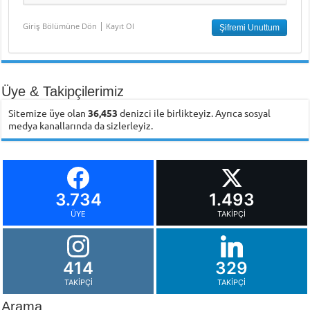
|
Giriş Bölümüne Dön
Kayıt Ol
Üye & Takipçilerimiz
Sitemize üye olan
36,453
denizci ile birlikteyiz. Ayrıca sosyal
medya kanallarında da sizlerleyiz.
3.734
1.493
ÜYE
TAKIPÇI
414
329
TAKIPÇI
TAKIPÇI
Arama