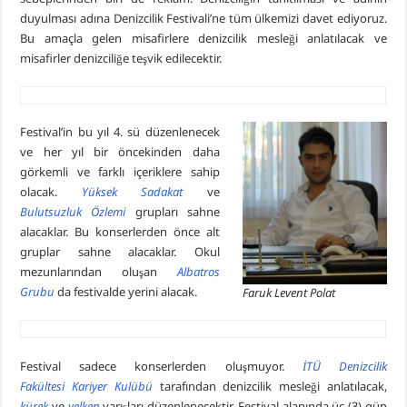
duyulması adına Denizcilik Festivali’ne tüm ülkemizi davet ediyoruz.
Bu amaçla gelen misafirlere denizcilik mesleği anlatılacak ve
misafirler denizciliğe teşvik edilecektir.
Festival’in bu yıl 4. sü düzenlenecek
ve her yıl bir öncekinden daha
görkemli ve farklı içeriklere sahip
olacak.
Yüksek Sadakat
ve
Bulutsuzluk Özlemi
grupları sahne
alacaklar. Bu konserlerden önce alt
gruplar sahne alacaklar. Okul
mezunlarından oluşan
Albatros
Grubu
da festivalde yerini alacak.
Faruk Levent Polat
Festival sadece konserlerden oluşmuyor.
İTÜ Denizcilik
Fakültesi Kariyer Kulübü
tarafından denizcilik mesleği anlatılacak,
kürek
ve
yelken
yarışları düzenlenecektir. Festival alanında üç (3) gün