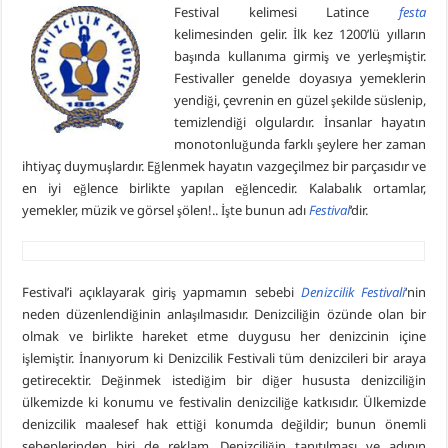
Festival kelimesi Latince
festa
Armona Denizcilik İşletme Müdürü Kapt. Semih Falay Vefat Etti
kelimesinden gelir. İlk kez 1200’lü yılların
Piri Reis Üniversitesi’nin Karadeniz Ülkeleri için “Ortak Yüksek Lisans Prog
başında kullanıma girmiş ve yerleşmiştir.
Festivaller genelde doyasıya yemeklerin
DARGEB’ten, Deniz’den Fotoğraf Sergisi
yendiği, çevrenin en güzel şekilde süslenip,
DARGEB Denizci Gönüllüler’den Preveze Deniz Zaferi Videosu
temizlendiği olgulardır. İnsanlar hayatın
monotonluğunda farklı şeylere her zaman
ihtiyaç duymuşlardır. Eğlenmek hayatın vazgeçilmez bir parçasıdır ve
en iyi eğlence birlikte yapılan eğlencedir. Kalabalık ortamlar,
yemekler, müzik ve görsel şölen!.. İşte bunun adı
Festival
‘dir.
Festival’i açıklayarak giriş yapmamın sebebi
Denizcilik Festivali
‘nin
neden düzenlendiğinin anlaşılmasıdır. Denizciliğin özünde olan bir
olmak ve birlikte hareket etme duygusu her denizcinin içine
işlemiştir. İnanıyorum ki Denizcilik Festivali tüm denizcileri bir araya
getirecektir. Değinmek istediğim bir diğer hususta denizciliğin
ülkemizde ki konumu ve festivalin denizciliğe katkısıdır. Ülkemizde
denizcilik maalesef hak ettiği konumda değildir; bunun önemli
sebeplerinden biri de reklam. Denizciliğin tanıtılması ve adının