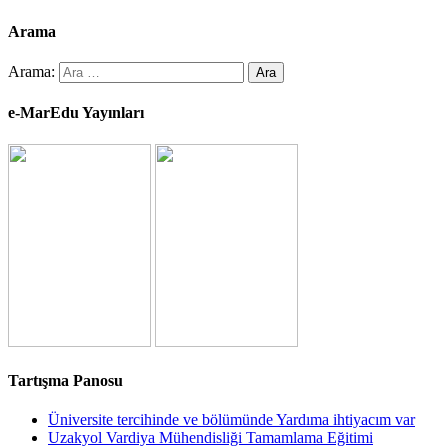
Arama
Arama:
e-MarEdu Yayınları
Tartışma Panosu
Üniversite tercihinde ve bölümünde Yardıma ihtiyacım var
Uzakyol Vardiya Mühendisliği Tamamlama Eğitimi