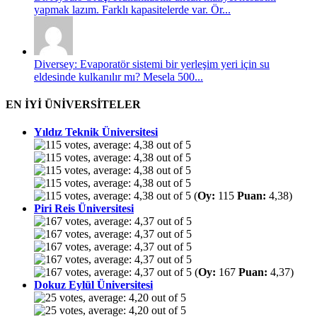
yapmak lazım. Farklı kapasitelerde var. Ör...
Diversey: Evaporatör sistemi bir yerleşim yeri için su
eldesinde kulkanılır mı? Mesela 500...
EN İYİ ÜNİVERSİTELER
Yıldız Teknik Üniversitesi
(
Oy:
115
Puan:
4,38)
Piri Reis Üniversitesi
(
Oy:
167
Puan:
4,37)
Dokuz Eylül Üniversitesi