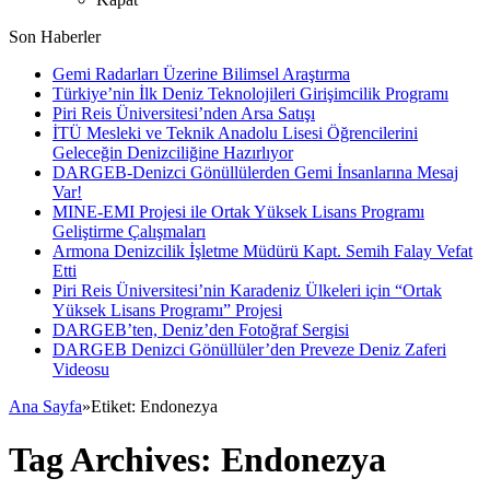
Son Haberler
Gemi Radarları Üzerine Bilimsel Araştırma
Türkiye’nin İlk Deniz Teknolojileri Girişimcilik Programı
Piri Reis Üniversitesi’nden Arsa Satışı
İTÜ Mesleki ve Teknik Anadolu Lisesi Öğrencilerini
Geleceğin Denizciliğine Hazırlıyor
DARGEB-Denizci Gönüllülerden Gemi İnsanlarına Mesaj
Var!
MINE-EMI Projesi ile Ortak Yüksek Lisans Programı
Geliştirme Çalışmaları
Armona Denizcilik İşletme Müdürü Kapt. Semih Falay Vefat
Etti
Piri Reis Üniversitesi’nin Karadeniz Ülkeleri için “Ortak
Yüksek Lisans Programı” Projesi
DARGEB’ten, Deniz’den Fotoğraf Sergisi
DARGEB Denizci Gönüllüler’den Preveze Deniz Zaferi
Videosu
Ana Sayfa
»
Etiket:
Endonezya
Tag Archives:
Endonezya