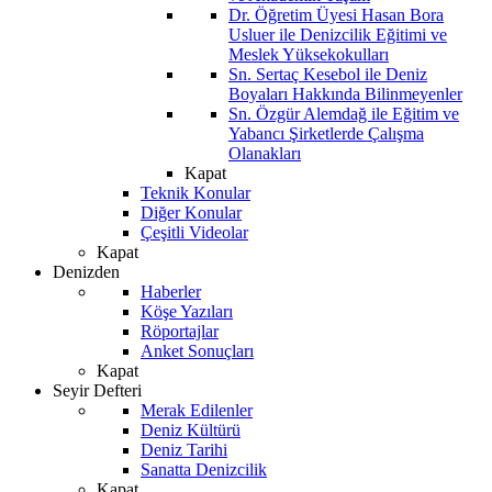
Dr. Öğretim Üyesi Hasan Bora
Usluer ile Denizcilik Eğitimi ve
Meslek Yüksekokulları
Sn. Sertaç Kesebol ile Deniz
Boyaları Hakkında Bilinmeyenler
Sn. Özgür Alemdağ ile Eğitim ve
Yabancı Şirketlerde Çalışma
Olanakları
Kapat
Teknik Konular
Diğer Konular
Çeşitli Videolar
Kapat
Denizden
Haberler
Köşe Yazıları
Röportajlar
Anket Sonuçları
Kapat
Seyir Defteri
Merak Edilenler
Deniz Kültürü
Deniz Tarihi
Sanatta Denizcilik
Kapat