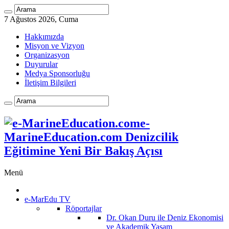
7 Ağustos 2026, Cuma
Hakkımızda
Misyon ve Vizyon
Organizasyon
Duyurular
Medya Sponsorluğu
İletişim Bilgileri
e-
MarineEducation.com Denizcilik
Eğitimine Yeni Bir Bakış Açısı
Menü
e-MarEdu TV
Röportajlar
Dr. Okan Duru ile Deniz Ekonomisi
ve Akademik Yaşam