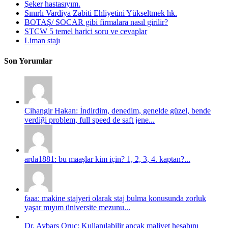
Şeker hastasıyım.
Sınırlı Vardiya Zabiti Ehliyetini Yükseltmek hk.
BOTAŞ/ SOCAR gibi firmalara nasıl girilir?
STCW 5 temel harici soru ve cevaplar
Liman stajı
Son Yorumlar
Cihangir Hakan: İndirdim, denedim, genelde güzel, bende
verdiği problem, full speed de saft jene...
arda1881: bu maaşlar kim için? 1, 2, 3, 4. kaptan?...
faaa: makine stajyeri olarak staj bulma konusunda zorluk
yaşar mıyım üniversite mezunu...
Dr. Aybars Oruç: Kullanılabilir ancak maliyet hesabını