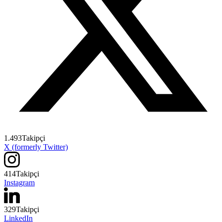
1.493
Takipçi
X (formerly Twitter)
414
Takipçi
Instagram
329
Takipçi
LinkedIn