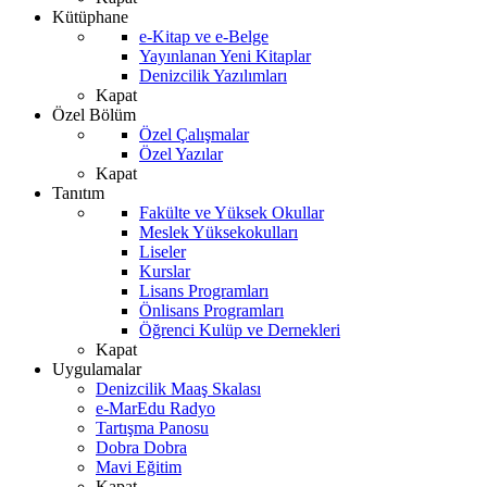
Kütüphane
e-Kitap ve e-Belge
Yayınlanan Yeni Kitaplar
Denizcilik Yazılımları
Kapat
Özel Bölüm
Özel Çalışmalar
Özel Yazılar
Kapat
Tanıtım
Fakülte ve Yüksek Okullar
Meslek Yüksekokulları
Liseler
Kurslar
Lisans Programları
Önlisans Programları
Öğrenci Kulüp ve Dernekleri
Kapat
Uygulamalar
Denizcilik Maaş Skalası
e-MarEdu Radyo
Tartışma Panosu
Dobra Dobra
Mavi Eğitim
Kapat