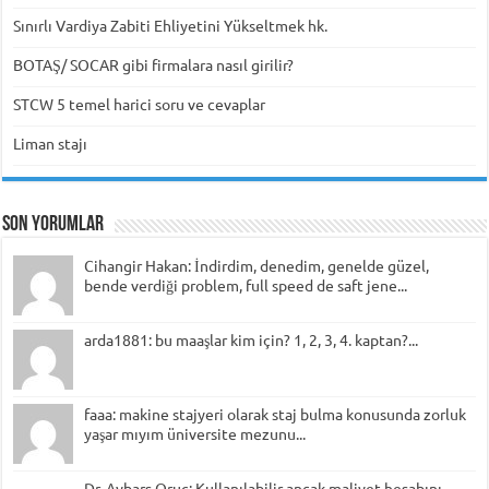
Sınırlı Vardiya Zabiti Ehliyetini Yükseltmek hk.
BOTAŞ/ SOCAR gibi firmalara nasıl girilir?
STCW 5 temel harici soru ve cevaplar
Liman stajı
Son Yorumlar
Cihangir Hakan: İndirdim, denedim, genelde güzel,
bende verdiği problem, full speed de saft jene...
arda1881: bu maaşlar kim için? 1, 2, 3, 4. kaptan?...
faaa: makine stajyeri olarak staj bulma konusunda zorluk
yaşar mıyım üniversite mezunu...
Dr. Aybars Oruç: Kullanılabilir ancak maliyet hesabını