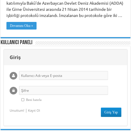
katılımıyla Bakü’de Azerbaycan Devlet Deniz Akademisi (ADDA)
ile Girne Üniversitesi arasında 21 Nisan 2014 tarihinde bir
işbirliği protokolü imzalandı. İmzalanan bu protokole göre iki …
Devamını Oku »
Kullanıcı Paneli
Giriş
Beni hatırla
|
Unuttum!
Kayıt Ol