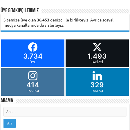
Üye & Takipçilerimiz
Sitemize üye olan
36,453
denizci ile birlikteyiz. Ayrıca sosyal
medya kanallarında da sizlerleyiz.
3.734
1.493
ÜYE
TAKIPÇI
414
329
TAKIPÇI
TAKIPÇI
Arama