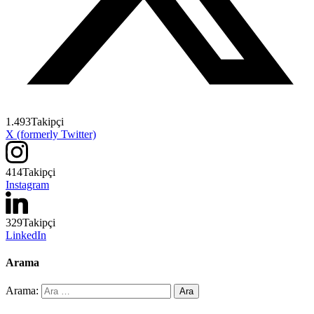
1.493
Takipçi
X (formerly Twitter)
414
Takipçi
Instagram
329
Takipçi
LinkedIn
Arama
Arama: