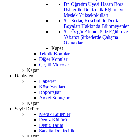
Dr. Öğretim Üyesi Hasan Bora
Usluer ile Denizcilik Eğitimi ve
Meslek Yüksekokulları
Sn. Sertaç Kesebol ile Deniz
Boyaları Hakkında Bilinmeyenler
Sn. Özgür Alemdağ ile Eğitim ve
Yabancı Şirketlerde Çalışma
Olanakları
Kapat
Teknik Konular
Diğer Konular
Çeşitli Videolar
Kapat
Denizden
Haberler
Köşe Yazıları
Röportajlar
Anket Sonuçları
Kapat
Seyir Defteri
Merak Edilenler
Deniz Kültürü
Deniz Tarihi
Sanatta Denizcilik
Kapat