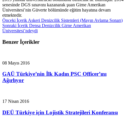
senesinde DGS sınavını kazanarak şuan Girne Amerikan
Üniversitesi’nin Güverte bölümünde eğitim hayatına devam
etmektedir.
Önceki İçerik
Askeri Denizcilik Sistemleri (Mayın Avlama Sonarı)
Sonraki İçerik
Densa Denizcilik Girne Amerikan
Üniversitesi’ndeydi
Benzer İçerikler
08 Mayıs 2016
GAÜ Türkiye’nin İlk Kadın PSC Officer’ını
Ağırlıyor
17 Nisan 2016
DEÜ Türkiye için Lojistik Stratejileri Konferansı