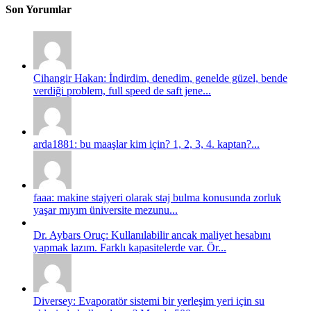
Son Yorumlar
Cihangir Hakan: İndirdim, denedim, genelde güzel, bende
verdiği problem, full speed de saft jene...
arda1881: bu maaşlar kim için? 1, 2, 3, 4. kaptan?...
faaa: makine stajyeri olarak staj bulma konusunda zorluk
yaşar mıyım üniversite mezunu...
Dr. Aybars Oruç: Kullanılabilir ancak maliyet hesabını
yapmak lazım. Farklı kapasitelerde var. Ör...
Diversey: Evaporatör sistemi bir yerleşim yeri için su