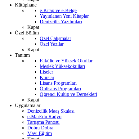
Kütüphane
e-Kitap ve e-Belge
Yayınlanan Yeni Kitaplar
Denizcilik Yazılımları
Kapat
Özel Bölüm
Özel Çalışmalar
Özel Yazılar
Kapat
Tanıtım
Fakülte ve Yüksek Okullar
Meslek Yüksekokulları
Liseler
Kurslar
Lisans Programları
Önlisans Programları
Öğrenci Kulüp ve Dernekleri
Kapat
Uygulamalar
Denizcilik Maaş Skalası
e-MarEdu Radyo
Tartışma Panosu
Dobra Dobra
Mavi Eğitim
Kapat