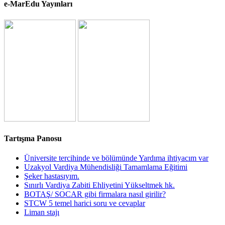
e-MarEdu Yayınları
Tartışma Panosu
Üniversite tercihinde ve bölümünde Yardıma ihtiyacım var
Uzakyol Vardiya Mühendisliği Tamamlama Eğitimi
Şeker hastasıyım.
Sınırlı Vardiya Zabiti Ehliyetini Yükseltmek hk.
BOTAŞ/ SOCAR gibi firmalara nasıl girilir?
STCW 5 temel harici soru ve cevaplar
Liman stajı