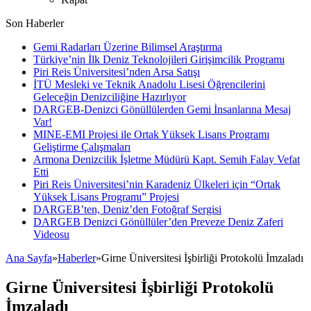
Son Haberler
Gemi Radarları Üzerine Bilimsel Araştırma
Türkiye’nin İlk Deniz Teknolojileri Girişimcilik Programı
Piri Reis Üniversitesi’nden Arsa Satışı
İTÜ Mesleki ve Teknik Anadolu Lisesi Öğrencilerini
Geleceğin Denizciliğine Hazırlıyor
DARGEB-Denizci Gönüllülerden Gemi İnsanlarına Mesaj
Var!
MINE-EMI Projesi ile Ortak Yüksek Lisans Programı
Geliştirme Çalışmaları
Armona Denizcilik İşletme Müdürü Kapt. Semih Falay Vefat
Etti
Piri Reis Üniversitesi’nin Karadeniz Ülkeleri için “Ortak
Yüksek Lisans Programı” Projesi
DARGEB’ten, Deniz’den Fotoğraf Sergisi
DARGEB Denizci Gönüllüler’den Preveze Deniz Zaferi
Videosu
Ana Sayfa
»
Haberler
»
Girne Üniversitesi İşbirliği Protokolü İmzaladı
Girne Üniversitesi İşbirliği Protokolü
İmzaladı