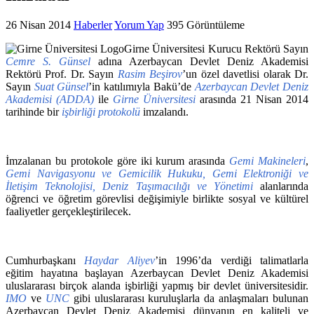
26 Nisan 2014
Haberler
Yorum Yap
395 Görüntüleme
Girne Üniversitesi Kurucu Rektörü Sayın
Cemre S. Günsel
adına Azerbaycan Devlet Deniz Akademisi
Rektörü Prof. Dr. Sayın
Rasim Beşirov
’un özel davetlisi olarak Dr.
Sayın
Suat Günsel
’in katılımıyla Bakü’de
Azerbaycan Devlet Deniz
Akademisi (ADDA)
ile
Girne Üniversitesi
arasında 21 Nisan 2014
tarihinde bir
işbirliği protokolü
imzalandı.
İmzalanan bu protokole göre iki kurum arasında
Gemi Makineleri
,
Gemi Navigasyonu
ve Gemicilik Hukuku, Gemi Elektroniği ve
İletişim Teknolojisi, Deniz Taşımacılığı ve Yönetimi
alanlarında
öğrenci ve öğretim görevlisi değişimiyle birlikte sosyal ve kültürel
faaliyetler gerçekleştirilecek.
Cumhurbaşkanı
Haydar Aliyev
’in 1996’da verdiği talimatlarla
eğitim hayatına başlayan Azerbaycan Devlet Deniz Akademisi
uluslararası birçok alanda işbirliği yapmış bir devlet üniversitesidir.
IMO
ve
UNC
gibi uluslararası kuruluşlarla da anlaşmaları bulunan
Azerbaycan Devlet Deniz Akademisi dünyanın en kaliteli ve