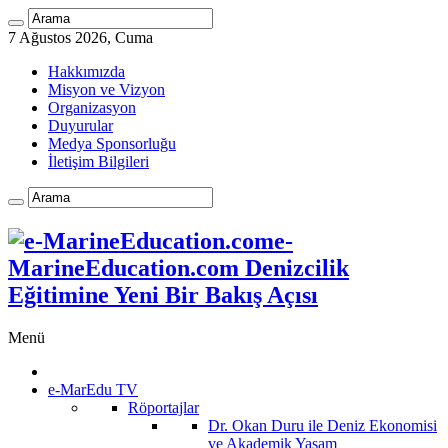
7 Ağustos 2026, Cuma
Hakkımızda
Misyon ve Vizyon
Organizasyon
Duyurular
Medya Sponsorluğu
İletişim Bilgileri
e-
MarineEducation.com Denizcilik
Eğitimine Yeni Bir Bakış Açısı
Menü
e-MarEdu TV
Röportajlar
Dr. Okan Duru ile Deniz Ekonomisi
ve Akademik Yaşam