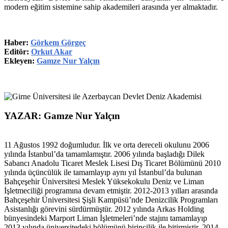
modern eğitim sistemine sahip akademileri arasında yer almaktadır.
Haber:
Görkem Görgeç
Editör:
Orkut Akar
Ekleyen:
Gamze Nur Yalçın
YAZAR: Gamze Nur Yalçın
11 Ağustos 1992 doğumludur. İlk ve orta dereceli okulunu 2006
yılında İstanbul’da tamamlamıştır. 2006 yılında başladığı Dilek
Sabancı Anadolu Ticaret Meslek Lisesi Dış Ticaret Bölümünü 2010
yılında üçüncülük ile tamamlayıp aynı yıl İstanbul’da bulunan
Bahçeşehir Üniversitesi Meslek Yüksekokulu Deniz ve Liman
İşletmeciliği programına devam etmiştir. 2012-2013 yılları arasında
Bahçeşehir Üniversitesi Şişli Kampüsü’nde Denizcilik Programları
Asistanlığı görevini sürdürmüştür. 2012 yılında Arkas Holding
bünyesindeki Marport Liman İşletmeleri’nde stajını tamamlayıp
2013 yılında üniversitedeki bölümünü birincilik ile bitirmiştir. 2014