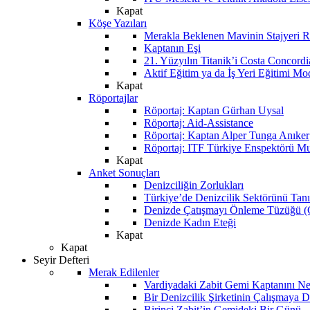
Kapat
Köşe Yazıları
Merakla Beklenen Mavinin Stajyeri Ra
Kaptanın Eşi
21. Yüzyılın Titanik’i Costa Concordi
Aktif Eğitim ya da İş Yeri Eğitimi Mo
Kapat
Röportajlar
Röportaj: Kaptan Gürhan Uysal
Röportaj: Aid-Assistance
Röportaj: Kaptan Alper Tunga Anıker
Röportaj: ITF Türkiye Enspektörü Mu
Kapat
Anket Sonuçları
Denizciliğin Zorlukları
Türkiye’de Denizcilik Sektörünü Ta
Denizde Çatışmayı Önleme Tüzüğü
Denizde Kadın Eteği
Kapat
Kapat
Seyir Defteri
Merak Edilenler
Vardiyadaki Zabit Gemi Kaptanını N
Bir Denizcilik Şirketinin Çalışmaya 
Birinci Zabit’in Gemideki Bir Günü