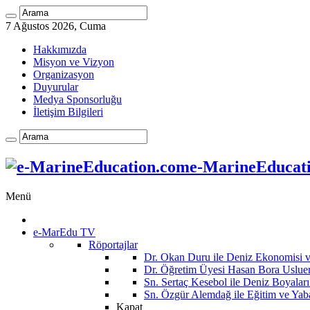
7 Ağustos 2026, Cuma
Hakkımızda
Misyon ve Vizyon
Organizasyon
Duyurular
Medya Sponsorluğu
İletişim Bilgileri
e-MarineEducatio
Menü
e-MarEdu TV
Röportajlar
Dr. Okan Duru ile Deniz Ekonomisi
Dr. Öğretim Üyesi Hasan Bora Usluer 
Sn. Sertaç Kesebol ile Deniz Boyalar
Sn. Özgür Alemdağ ile Eğitim ve Yaba
Kapat