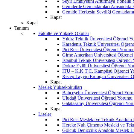
Seyir Emniyetini Arttırmaya Yönelik
Gemilerde Gemiadamları Arasındaki Sos
Gemide Herkesin Sevdiği Gemiadamı
Kapat
Kapat
Tanıtım
Fakülte ve Yüksek Okullar
Yıldız Teknik Üniversitesi Öğrenci 
Karadeniz Teknik Üniversitesi Öğren
Piri Reis Üniversitesi Öğrenci Yorum
Girne Amerikan Üniversitesi Öğrenc
İstanbul Teknik Üniversitesi Öğrenci
Dokuz Eylül Üniversitesi Öğrenci Y
İTÜ – K.K.T.C. Kampüsü Öğrenci Y
Recep Tayyip Erdoğan Üniversitesi 
Kapat
Meslek Yüksekokulları
Bahçeşehir Üniversitesi Öğrenci Yor
Uludağ Üniversitesi Öğrenci Yorumu
Galatasaray Üniversitesi Öğrenci Yo
Kapat
Liseler
Piri Reis Mesleki ve Teknik Anadolu
Hereke Nuh Çimento Mesleki ve Tekn
Gölcük Denizcilik Anadolu Meslek L