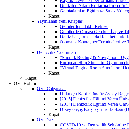
Bayrak Devletleri Performans Tablos
Denizden Adam Kurtarma Prosedürü 
Gemiadamları Eğitim ve Sınav Yöner
Kapat
Yayınlanan Yeni Kitaplar
Gemiler İçin Tıbbi Rehber
Gemilerde Olması Gereken İlaç ve Tı
Deniz Ulaştırmasında Rekabet Hukuk
Otomatik Konteyner Terminalleri ve T
Kapat
Denizcilik Yazılımları
“Simrad: Boating & Navigation” Uyg
European Ship Simulator Oyun İncel
“Virtual Engine Room Simulator” Ücr
Kapat
Kapat
Özel Bölüm
Özel Çalışmalar
Hukukçu Kapt. Gündüz Aybay Belgese
[2015] Denizcilik Eğitimi Veren Üniv
[2014] Denizcilik Eğitimi Veren Üniv
Dikey Geçiş Karşılaştırma Tablosu (D
Kapat
Özel Yazılar
COVID-19 ve Denizcilik Sektörüne Et