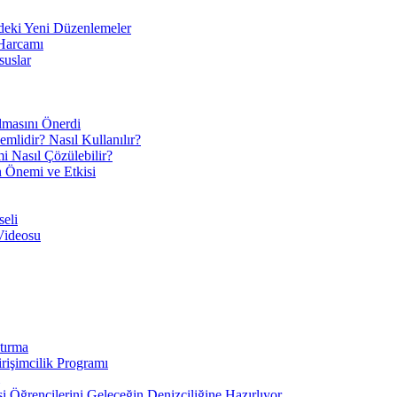
eki Yeni Düzenlemeler
 Harcamı
suslar
ılmasını Önerdi
mlidir? Nasıl Kullanılır?
mi Nasıl Çözülebilir?
ın Önemi ve Etkisi
eli
Videosu
tırma
irişimcilik Programı
 Öğrencilerini Geleceğin Denizciliğine Hazırlıyor