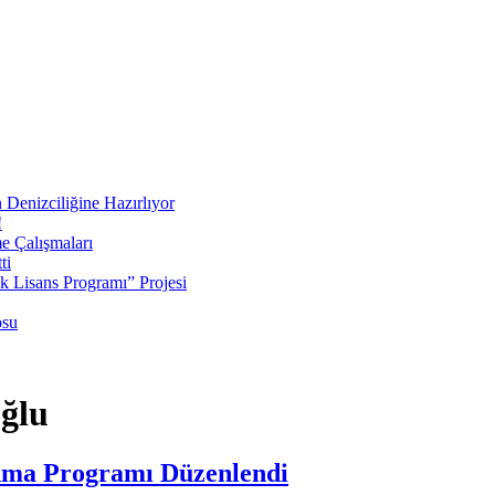
 Denizciliğine Hazırlıyor
!
e Çalışmaları
ti
ek Lisans Programı” Projesi
osu
ğlu
Anma Programı Düzenlendi