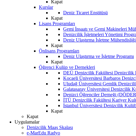
Kapat
Kurslar
Deniz Ticaret Enstitüsü
Kapat
Lisans Programları
Gemi İnşaatı ve Gemi Makineleri Müh
Denizcilik İşletmeleri Yönetimi Progr
Deniz Ulaştırma İşletme Mühendisliğ
Kapat
Önlisans Programları
Deniz Ulaştırma ve İşletme Programı
Kapat
Öğrenci Kulüp ve Dernekleri
DEÜ Denizcilik Fakültesi Denizcilik
Kocaeli Üniversitesi Barbaros Denizc
Uludağ Üniversitesi Gemlik Denizcil
Galatasaray Üniversitesi Denizcilik 
Denizci Öğrenciler Derneği (DÖDER
İTÜ Denizcilik Fakültesi Kariyer Ku
İstanbul Üniversitesi Denizcilik Kulü
Kapat
Kapat
Uygulamalar
Denizcilik Maaş Skalası
e-MarEdu Radyo