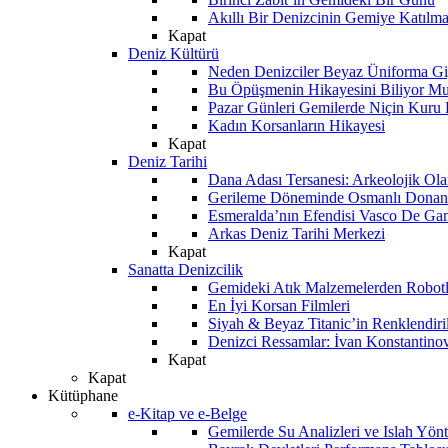
Akıllı Bir Denizcinin Gemiye Katılm
Kapat
Deniz Kültürü
Neden Denizciler Beyaz Üniforma Gi
Bu Öpüşmenin Hikayesini Biliyor M
Pazar Günleri Gemilerde Niçin Kuru 
Kadın Korsanların Hikayesi
Kapat
Deniz Tarihi
Dana Adası Tersanesi: Arkeolojik Ol
Gerileme Döneminde Osmanlı Donanma
Esmeralda’nın Efendisi Vasco De Ga
Arkas Deniz Tarihi Merkezi
Kapat
Sanatta Denizcilik
Gemideki Atık Malzemelerden Robotl
En İyi Korsan Filmleri
Siyah & Beyaz Titanic’in Renklendiri
Denizci Ressamlar: İvan Konstantino
Kapat
Kapat
Kütüphane
e-Kitap ve e-Belge
Gemilerde Su Analizleri ve Islah Yön