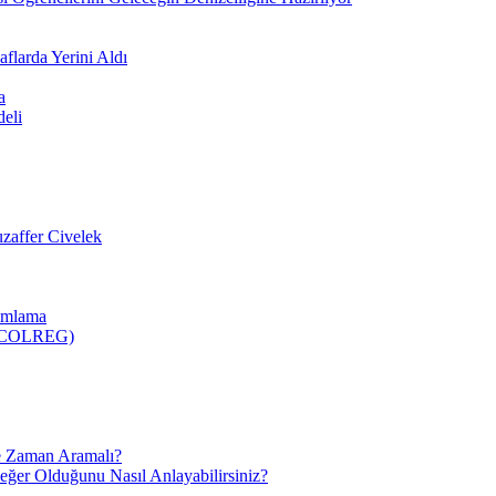
flarda Yerini Aldı
a
deli
zaffer Civelek
nımlama
 (COLREG)
e Zaman Aramalı?
Değer Olduğunu Nasıl Anlayabilirsiniz?