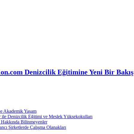
n.com Denizcilik Eğitimine Yeni Bir Bakış
 ve Akademik Yaşam
ile Denizcilik Eğitimi ve Meslek Yüksekokulları
ı Hakkında Bilinmeyenler
ncı Şirketlerde Çalışma Olanakları