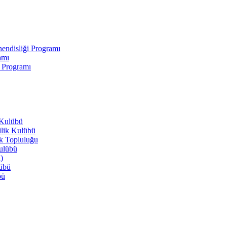
endisliği Programı
amı
i Programı
 Kulübü
ilik Kulübü
ik Topluluğu
Kulübü
)
lübü
bü