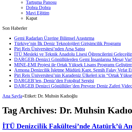
Tartışma Panosu
Dobra Dobra
Mavi Eğitim
Kapat
Son Haberler
Gemi Radarları Üzerine Bilimsel Araştırma
Türkiye’nin İlk Deniz Teknolojileri Girişimcilik Programı
Piri Reis Üniversitesi’nden Arsa Satışı
İTÜ Mesleki ve Teknik Anadolu Lisesi Öğrencilerini Geleceğin
DARGEB-Denizci Gönüllülerden Gemi İnsanlarına Mesaj Var
MINE-EMI Projesi ile Ortak Yüksek Lisans Programı Geliştirm
Armona Denizcilik İşletme Müdürü Kapt. Semih Falay Vefat Et
Piri Reis Üniversitesi’nin Karadeniz Ülkeleri için “Ortak Yüks
DARGEB’ten, Deniz’den Fotoğraf Sergisi
DARGEB Denizci Gönüllüler’den Preveze Deniz Zaferi Vide
Ana Sayfa
»
Etiket:
Dr. Muhsin Kadıoğlu
Tag Archives:
Dr. Muhsin Kadıo
İTÜ Denizcilik Fakültesi’nde Atatürk’ü 