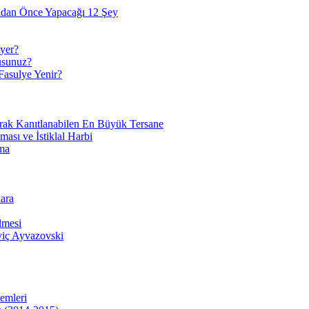
adan Önce Yapacağı 12 Şey
yer?
usunuz?
Fasulye Yenir?
arak Kanıtlanabilen En Büyük Tersane
sı ve İstiklal Harbi
ma
ara
lmesi
viç Ayvazovski
temleri