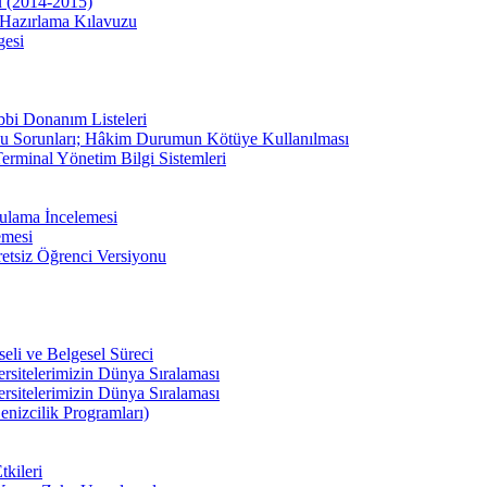
u (2014-2015)
Hazırlama Kılavuzu
gesi
bbi Donanım Listeleri
u Sorunları; Hâkim Durumun Kötüye Kullanılması
erminal Yönetim Bilgi Sistemleri
ulama İncelemesi
emesi
etsiz Öğrenci Versiyonu
li ve Belgesel Süreci
ersitelerimizin Dünya Sıralaması
ersitelerimizin Dünya Sıralaması
enizcilik Programları)
kileri