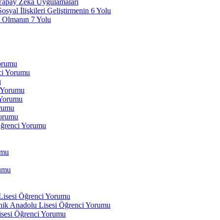
 Yapay Zeka Uygulamaları
yal İlişkileri Geliştirmenin 6 Yolu
 Olmanın 7 Yolu
Yorumu
ci Yorumu
u
i Yorumu
 Yorumu
orumu
orumu
Öğrenci Yorumu
umu
rumu
 Lisesi Öğrenci Yorumu
ik Anadolu Lisesi Öğrenci Yorumu
isesi Öğrenci Yorumu