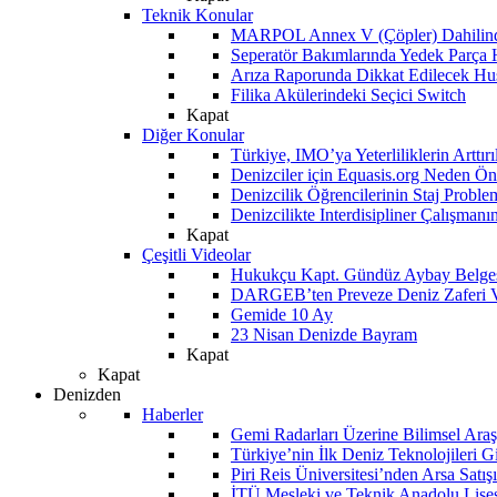
Teknik Konular
MARPOL Annex V (Çöpler) Dahilind
Seperatör Bakımlarında Yedek Parça
Arıza Raporunda Dikkat Edilecek Hu
Filika Akülerindeki Seçici Switch
Kapat
Diğer Konular
Türkiye, IMO’ya Yeterliliklerin Arttır
Denizciler için Equasis.org Neden Öne
Denizcilik Öğrencilerinin Staj Proble
Denizcilikte Interdisipliner Çalışman
Kapat
Çeşitli Videolar
Hukukçu Kapt. Gündüz Aybay Belges
DARGEB’ten Preveze Deniz Zaferi 
Gemide 10 Ay
23 Nisan Denizde Bayram
Kapat
Kapat
Denizden
Haberler
Gemi Radarları Üzerine Bilimsel Araş
Türkiye’nin İlk Deniz Teknolojileri G
Piri Reis Üniversitesi’nden Arsa Satışı
İTÜ Mesleki ve Teknik Anadolu Lisesi